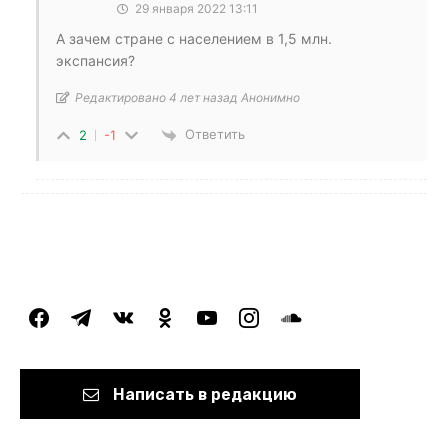
29 января 2022 13:11
А зачем стране с населением в 1,5 млн.
экспансия?
Редактировано 4 лет назад Анонимно
Ответить
2
-1
facebook
telegram
vkontakte
odnoklassniki
youtube
instagram
soundcloud
Написать в редакцию