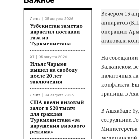
Важное
Вечером 13 ап
Лента
05 августа 2026
аппаратов (БПЛ
Узбекистан заметно
операцию Арми
нарастил поставки
газа из
атаковала кон
Туркменистана
На совещании 
ХТ
05 августа 2026
Ильяс Чарыев
Балканском ве
вышел на свободу
палаточных ла
после 20 лет
заключения
конфликта. Ещ
границы в Аха
Лента
04 августа 2026
США ввели визовый
залог в $20 тысяч
В Ашхабаде бу
для граждан
сотрудники Го
Туркменистана «за
нарушения визового
Министерства 
режима»
медицинской 