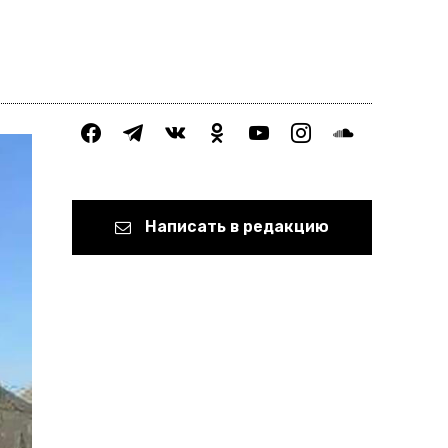
facebook
telegram
vkontakte
odnoklassniki
youtube
instagram
soundcloud
Написать в редакцию