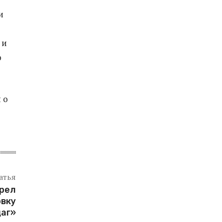
и
 и
ю
 о
атья
рел
овку
аг»