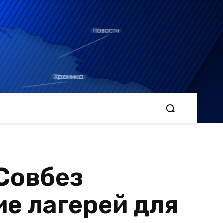
Совбез
е лагерей для