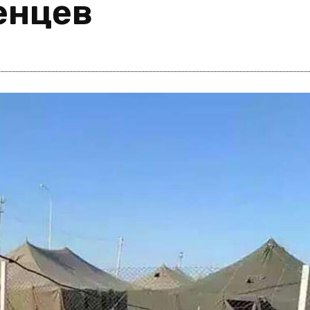
енцев
i
m
s
e
h
n
c
e