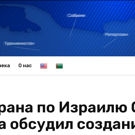
E
T
века
О нас
n
u
рана по Израилю 
g
r
 обсудил создани
l
k