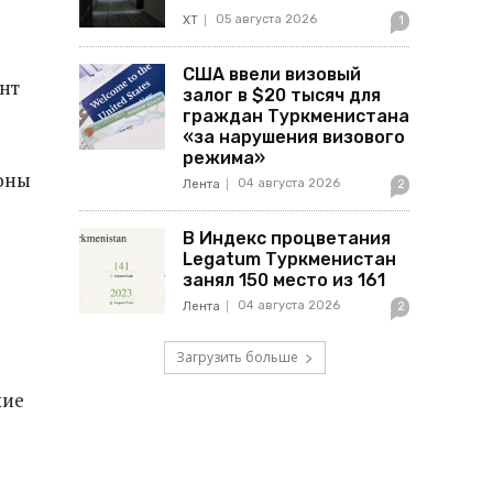
05 августа 2026
ХТ
1
США ввели визовый
нт
залог в $20 тысяч для
граждан Туркменистана
«за нарушения визового
режима»
оны
04 августа 2026
Лента
2
В Индекс процветания
Legatum Туркменистан
занял 150 место из 161
04 августа 2026
Лента
2
Загрузить больше
кие