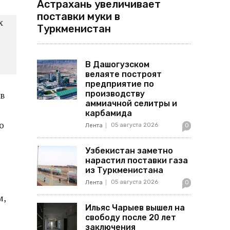
Астрахань увеличивает
поставки муки в
х
Туркменистан
В Дашогузском
велаяте построят
предприятие по
производству
в
аммиачной селитры и
карбамида
о
05 августа 2026
Лента
0
Узбекистан заметно
нарастил поставки газа
из Туркменистана
05 августа 2026
Лента
0
м,
Ильяс Чарыев вышел на
свободу после 20 лет
заключения