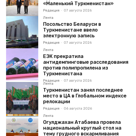
«Маленький Туркменистан»
Редакция
-
07 августа 2026
Лента
Посольство Беларуси в
Туркменистане ввело
электронную запись
Редакция
-
07 августа 2026
Лента
ЕЭК прекратила
антидемпинговые расследования
против полипропилена из
Туркменистана
Редакция
-
07 августа 2026
Лента
Туркменистан занял последнее
место в ЦА в Глобальном индексе
релокации
Редакция
-
06 августа 2026
Лента
Огулджахан Атабаева провела
национальный круглый стол на
тему грудного вскармливания