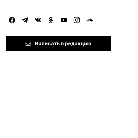
facebook
telegram
vkontakte
odnoklassniki
youtube
instagram
soundcloud
Написать в редакцию