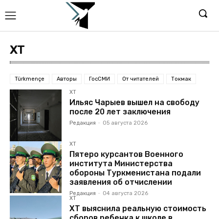
ХТ
Türkmençe
Авторы
ГосСМИ
От читателей
Токмак
ХТ
Ильяс Чарыев вышел на свободу
после 20 лет заключения
Редакция
-
05 августа 2026
ХТ
Пятеро курсантов Военного
института Министерства
обороны Туркменистана подали
заявления об отчислении
Редакция
-
04 августа 2026
ХТ
ХТ выяснила реальную стоимость
сборов ребенка к школе в