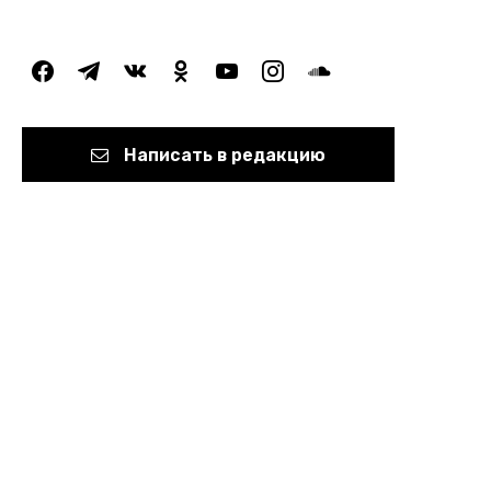
facebook
telegram
vkontakte
odnoklassniki
youtube
instagram
soundcloud
Написать в редакцию