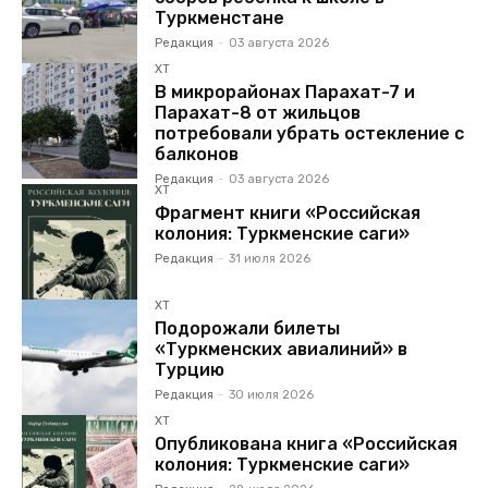
Туркменстане
Редакция
-
03 августа 2026
ХТ
В микрорайонах Парахат-7 и
Парахат-8 от жильцов
потребовали убрать остекление с
балконов
Редакция
-
03 августа 2026
ХТ
Фрагмент книги «Российская
колония: Туркменские саги»
Редакция
-
31 июля 2026
ХТ
Подорожали билеты
«Туркменских авиалиний» в
Турцию
Редакция
-
30 июля 2026
ХТ
Опубликована книга «Российская
колония: Туркменские саги»