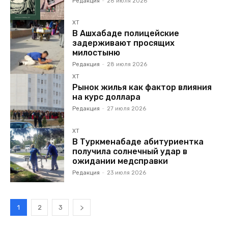
Редакция
-
28 июля 2026
ХТ
В Ашхабаде полицейские
задерживают просящих
милостыню
Редакция
-
28 июля 2026
ХТ
Рынок жилья как фактор влияния
на курс доллара
Редакция
-
27 июля 2026
ХТ
В Туркменабаде абитуриентка
получила солнечный удар в
ожидании медсправки
Редакция
-
23 июля 2026
1
2
3