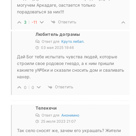
могучем Аркадаге, оастается только
порадоваться за них!!!
Ответить
3
-11
Любитель дограмы
Ответ для
Круто лебап.
03 мая 2025 19:46
Дай Бог тебе испытать чувства людей, которые
строили свое родовое гнездо, а к ним пришли
какиете у№бки и сказали сносить дом и сваливать
нахер.
Ответить
0
0
Телекечи
Ответ для
Анонимно
25 июля 2023 21:07
Так село сносят же, зачем его украшать? Жители