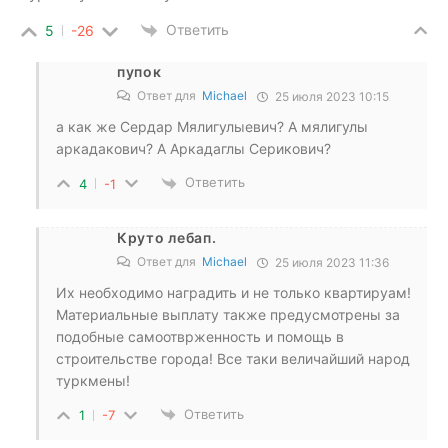
Ответить
5
-26
пупок
Ответ для
Michael
25 июля 2023 10:15
а как же Сердар Мялигулыевич? А мялигулы
аркадакович? А Аркадаглы Серикович?
Ответить
4
-1
Круто лебап.
Ответ для
Michael
25 июля 2023 11:36
Их необходимо наградить и не только квартируам!
Материальные выплату также предусмотрены за
подобные самоотврженность и помощь в
строительстве города! Все таки величайший народ
туркмены!
Ответить
1
-7