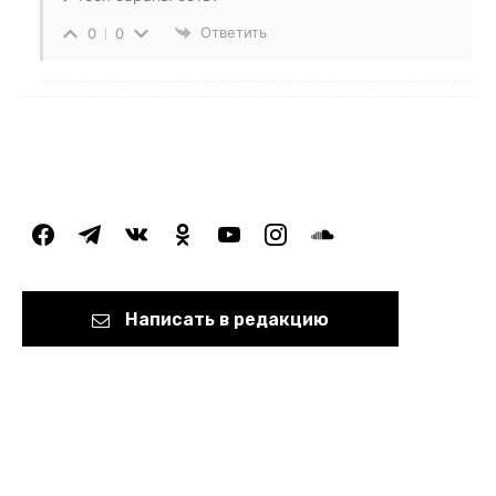
Ответить
0
0
facebook
telegram
vkontakte
odnoklassniki
youtube
instagram
soundcloud
Написать в редакцию