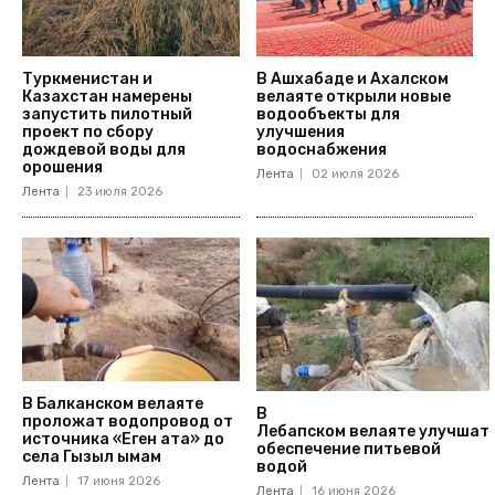
Туркменистан и
В Ашхабаде и Ахалском
Казахстан намерены
велаяте открыли новые
запустить пилотный
водообъекты для
проект по сбору
улучшения
дождевой воды для
водоснабжения
орошения
Лента
02 июля 2026
Лента
23 июля 2026
В Балканском велаяте
В
проложат водопровод от
Лебапском велаяте улучшат
источника «Еген ата» до
обеспечение питьевой
села Гызыл ымам
водой
Лента
17 июня 2026
Лента
16 июня 2026