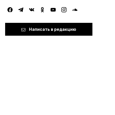
facebook
telegram
vkontakte
odnoklassniki
youtube
instagram
soundcloud
Написать в редакцию