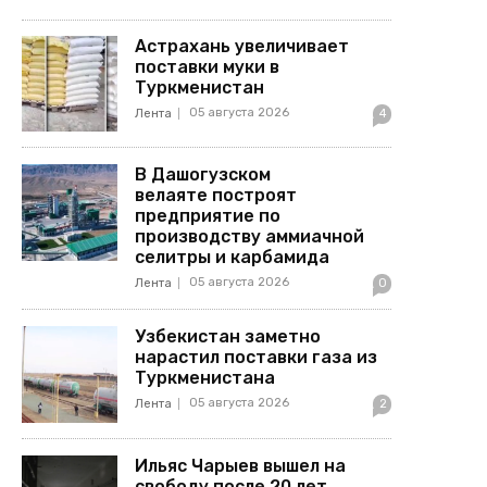
Астрахань увеличивает
поставки муки в
Туркменистан
05 августа 2026
Лента
4
В Дашогузском
велаяте построят
предприятие по
производству аммиачной
селитры и карбамида
05 августа 2026
Лента
0
Узбекистан заметно
нарастил поставки газа из
Туркменистана
05 августа 2026
Лента
2
Ильяс Чарыев вышел на
свободу после 20 лет