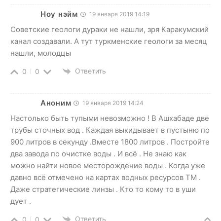
Ноу нэйм
19 января 2019 14:19
Советские геологи дураки не нашли, зря Каракумский
канал создавали. А тут туркменские геологи за месяц
нашли, молодцы
Ответить
0
0
Аноним
19 января 2019 14:24
Настолько быть тупыми невозможно ! В Ашхабаде две
трубы сточных вод . Каждая выкидывает в пустыню по
900 литров в секунду .Вместе 1800 литров . Постройте
два завода по очистке воды . И всё . Не знаю как
можно найти новое месторождение воды . Когда уже
давно всё отмечено на картах водных ресурсов ТМ .
Даже стратегические линзы . Кто то кому то в уши
дует .
Ответить
0
0