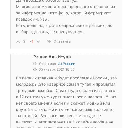
Да и вообще с работой все гуд.
Многие из комментаторов предвзято относятся из-
за информационного фона, который формируют
псевдосми. Увы.
Есть, конечно, в рф и депрессивные регионы, но
выбор, где жить, не принуждатся.
Ответить
0
-2
Рашид Аль Итуни
Ответ для
Из России
05 января 2021 10:56
Во первых главная и будет проблемой России , это
молодежь .Это наверное самая тупая и промытая
трендами помойка .Сам оттуда свалил из за этого ,
в 12 лет там уже курят пьют и всем насрать .У них
нет своего мнения если им скажет модный или
крутой что типо если ты не покрасишь волосы то
ты старый . Все залипли в инет и оттуда не
вылазят .И этот интернет за 3 копейки вообще не