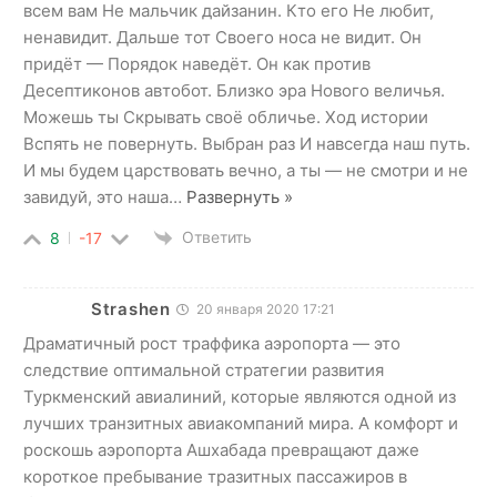
всем вам Не мальчик дайзанин. Кто его Не любит,
ненавидит. Дальше тот Своего носа не видит. Он
придёт — Порядок наведёт. Он как против
Десептиконов автобот. Близко эра Нового величья.
Можешь ты Скрывать своё обличье. Ход истории
Вспять не повернуть. Выбран раз И навсегда наш путь.
И мы будем царствовать вечно, а ты — не смотри и не
завидуй, это наша
…
Развернуть »
Ответить
8
-17
Strashen
20 января 2020 17:21
Драматичный рост траффика аэропорта — это
следствие оптимальной стратегии развития
Туркменский авиалиний, которые являются одной из
лучших транзитных авиакомпаний мира. А комфорт и
роскошь аэропорта Ашхабада превращают даже
короткое пребывание тразитных пассажиров в