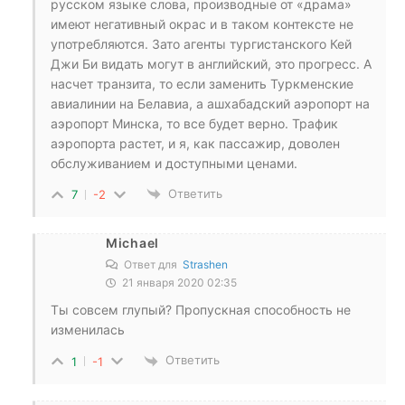
русском языке слова, производные от «драма»
имеют негативный окрас и в таком контексте не
употребляются. Зато агенты тургистанского Кей
Джи Би видать могут в английский, это прогресс. А
насчет транзита, то если заменить Туркменские
авиалинии на Белавиа, а ашхабадский аэропорт на
аэропорт Минска, то все будет верно. Трафик
аэропорта растет, и я, как пассажир, доволен
обслуживанием и доступными ценами.
Ответить
7
-2
Michael
Ответ для
Strashen
21 января 2020 02:35
Ты совсем глупый? Пропускная способность не
изменилась
Ответить
1
-1