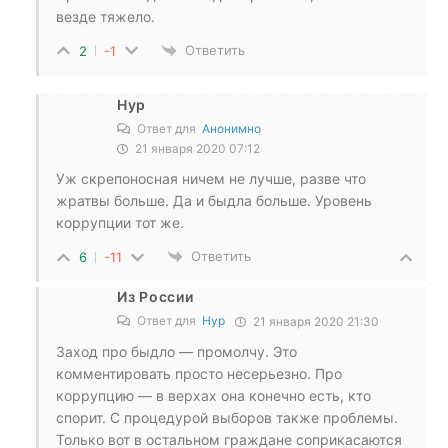
везде тяжело.
Ответить
2
-1
Нур
Ответ для
Анонимно
21 января 2020 07:12
Уж скрепоносная ничем не лучше, разве что
жратвы больше. Да и быдла больше. Уровень
коррупции тот же.
Ответить
6
-11
Из России
Ответ для
Нур
21 января 2020 21:30
Заход про быдло — промолчу. Это
комментировать просто несерьезно. Про
коррупцию — в верхах она конечно есть, кто
спорит. С процедурой выборов также проблемы.
Только вот в остальном граждане соприкасаются