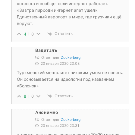
хотспота и вообще, если интернет работает.
«Завтра пирходи интернет апет ушел».
Единственный аэропорт в мире, где грузчики ещё
воруют.
Ответить
4
0
Вадитэлъ
Ответ для
Zuckerberg
20 января 2020 23:08
Туркменский менталитет никаким умом не понять.
Он основывается на идеологии под названием
«Болонок»
Ответить
8
0
Анонимно
Ответ для
Zuckerberg
20 января 2020 23:31
а также, как в зоне, через каждые 10-20 метров