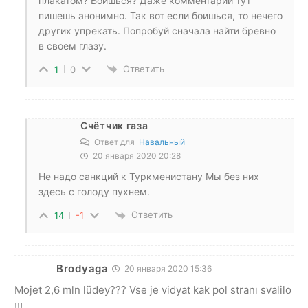
плакатом? Боишься? Даже комментарии тут
пишешь анонимно. Так вот если боишься, то нечего
других упрекать. Попробуй сначала найти бревно
в своем глазу.
Ответить
1
0
Счётчик газа
Ответ для
Навальный
20 января 2020 20:28
Не надо санкций к Туркменистану Мы без них
здесь с голоду пухнем.
Ответить
14
-1
Brodyaga
20 января 2020 15:36
Mojet 2,6 mln lüdey??? Vse je vidyat kak pol stranı svalilo
!!!