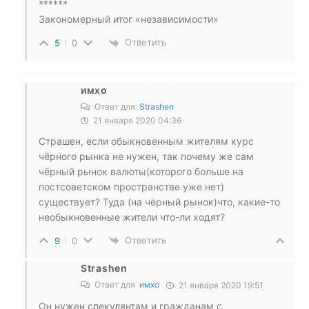
******
Закономерный итог «независимости»
Ответить
5
0
имхо
Ответ для
Strashen
21 января 2020 04:36
Страшен, если обыкновенным жителям курс
чёрного рынка не нужен, так почему же сам
чёрный рынок валюты(которого больше на
постсоветском пространстве уже нет)
существует? Туда (на чёрный рынок)что, какие-то
необыкновенные жители что-ли ходят?
Ответить
9
0
Strashen
Ответ для
имхо
21 января 2020 19:51
Он нужен спекулянтам и гражданам с