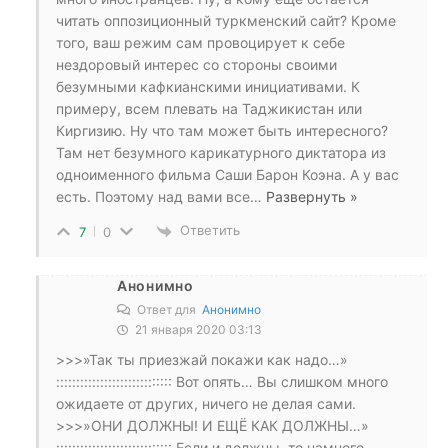
читать оппозиционный туркменский сайт? Кроме
того, ваш режим сам провоцирует к себе
нездоровый интерес со стороны своими
безумными кафкианскими инициативами. К
примеру, всем плевать на Таджикистан или
Киргизию. Ну что там может быть интересного?
Там нет безумного карикатурного диктатора из
одноименного фильма Саши Барон Коэна. А у вас
есть. Поэтому над вами все
…
Развернуть »
Ответить
7
0
Анонимно
Ответ для
Анонимно
21 января 2020 03:13
>>>»Так ты приезжай покажи как надо…»
::::::::::::::::::::::::::::: Вот опять… Вы слишком много
ожидаете от других, ничего не делая сами.
>>>»ОНИ ДОЛЖНЫ! И ЕЩЁ КАК ДОЛЖНЫ…»
::::::::::::::::::::::::::::: Если и должны, то намного