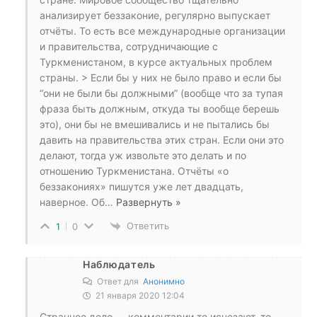
анализирует беззаконие, регулярно выпускает
отчёты. То есть все международные организации
и правительства, сотрудничающие с
Туркменистаном, в курсе актуальных проблем
страны. > Если бы у них не было право и если бы
“они не были бы должными” (вообще что за тупая
фраза быть должным, откуда ты вообще берешь
это), они бы не вмешивались и не пытались бы
давить на правительства этих стран. Если они это
делают, тогда уж извольте это делать и по
отношению Туркменистана. Отчёты «о
беззакониях» пишутся уже лет двадцать,
наверное. Об
…
Развернуть »
Ответить
1
0
Наблюдатель
Ответ для
Анонимно
21 января 2020 12:04
Странное дело — комментарии то исчезают, то