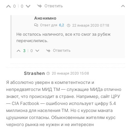
Ответить
0
0
Анонимно
Ответ для
6,2
22 января 2020 07:18
Не осталось наличного, все кто смог за рубеж
перечислились.
Ответить
3
0
Strashen
20 января 2020 15:08
Я абсолютно уверен в компетентности и
непредвзятости МИД ТМ — служащие МИДа отлично
знают, что происходит в стране. Например, сайт ЦРУ
— CIA Factbook — ошибочно использует цифру 5.4
миллиона для населения ТМ. Но с курсом маната
црушники согласны. Обыкновенным жителям курс
черного рынка не нужен и не интересен