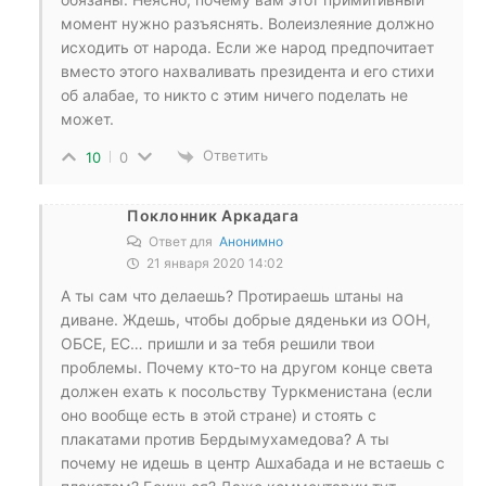
момент нужно разъяснять. Волеизлеяние должно
исходить от народа. Если же народ предпочитает
вместо этого нахваливать президента и его стихи
об алабае, то никто с этим ничего поделать не
может.
Ответить
10
0
Поклонник Аркадага
Ответ для
Анонимно
21 января 2020 14:02
А ты сам что делаешь? Протираешь штаны на
диване. Ждешь, чтобы добрые дяденьки из ООН,
ОБСЕ, ЕС… пришли и за тебя решили твои
проблемы. Почему кто-то на другом конце света
должен ехать к посольству Туркменистана (если
оно вообще есть в этой стране) и стоять с
плакатами против Бердымухамедова? А ты
почему не идешь в центр Ашхабада и не встаешь с