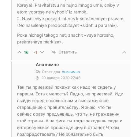
Koreya). Pravitel’stvu ne nujno mnogo uma, chiby v
etom voprose ne vyhodit’ iz ramok.
2. Naseleniye pokajet interes k sobstvennym pravam.
(No naseleniye predpochitayet «sidet’ u parashi»).
Poka nichegi takogo net, znachit «vsye horosho,
prekrasnaya markiza».
Ответить
16
-1
Анонимно
Ответ для
Анонимно
20 января 2020 22:46
Так ты приезжай покажи как надо не сидеть у
параши. Есть смелость? Ладно, не приезжай. Иди
выйди перед посольством и выскажи своё
отвращение к правительству. Я знаю, что ты
сейчас сразу предъявишь, что ты не гражданин
этой страны. А на фига ты тогда заходишь сюда и
интересуешься происходящим в стране? Чтобы
позлорадствовать? Не обязательно быть