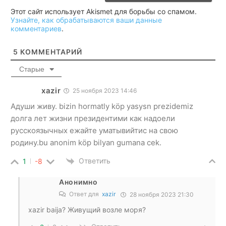
Этот сайт использует Akismet для борьбы со спамом.
Узнайте, как обрабатываются ваши данные
комментариев
.
5
КОММЕНТАРИЙ
Старые
xazir
25 ноября 2023 14:46
Адуши живу. bizin hormatly köp yasysn prezidemiz
долга лет жизни президентими как надоели
русскоязычных ежайте уматывийтис на свою
родину.bu anonim köp bilyan gumana cek.
Ответить
1
-8
Анонимно
Ответ для
xazir
28 ноября 2023 21:30
xazir baija? Живущий возле моря?