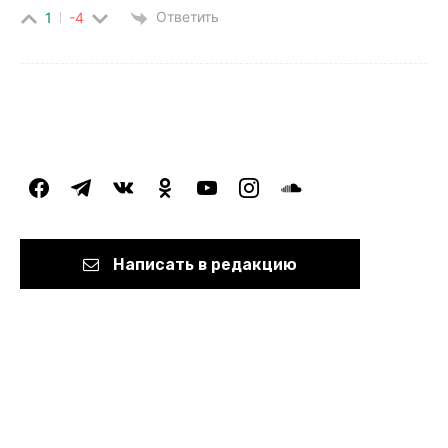
Ответить
1
-4
facebook
telegram
vkontakte
odnoklassniki
youtube
instagram
soundcloud
Написать в редакцию