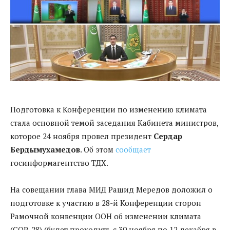
Подготовка к Конференции по изменению климата
стала основной темой заседания Кабинета министров,
которое 24 ноября провел президент
Сердар
Бердымухамедов
. Об этом
сообщает
госинформагентство ТДХ.
На совещании глава МИД Рашид Мередов доложил о
подготовке к участию в 28-й Конференции сторон
Рамочной конвенции ООН об изменении климата
(COP-28) (будет проходить с 30 ноября по 12 декабря в