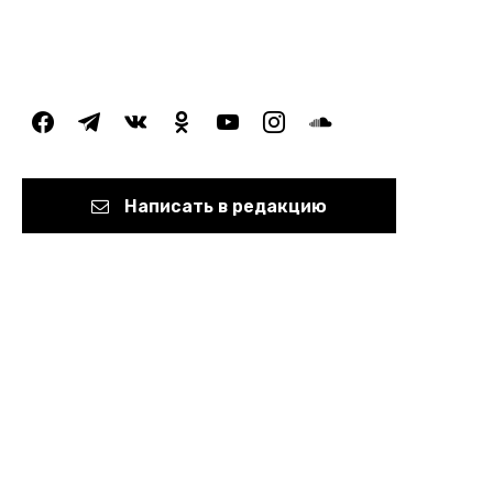
facebook
telegram
vkontakte
odnoklassniki
youtube
instagram
soundcloud
Написать в редакцию