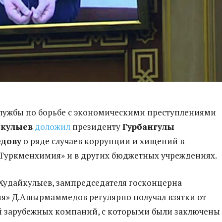
Службы по борьбе с экономическими преступлениями
йкулыев
доложил
президенту
Гурбангулы
дову
о ряде случаев коррупции и хищений в
Туркменхимия» и в других бюджетных учреждениях.
 Худайкулыев, зампредседателя госконцерна
я» Д.Ашырмаммедов регулярно получал взятки от
й зарубежных компаний, с которыми были заключены