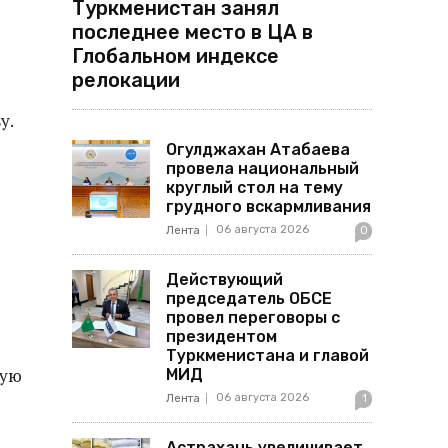
Туркменистан занял
последнее место в ЦА в
Глобальном индексе
релокации
у.
Огулджахан Атабаева
провела национальный
круглый стол на тему
грудного вскармливания
06 августа 2026
Лента
0
Действующий
председатель ОБСЕ
провел переговоры с
президентом
Туркменистана и главой
ную
МИД
06 августа 2026
Лента
1
Астрахань увеличивает