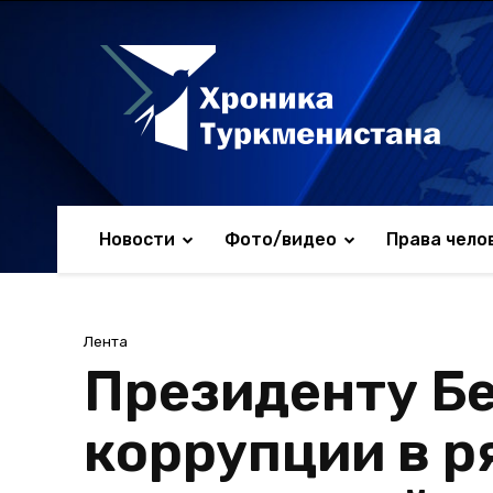
Новости
Фото/видео
Права чело
Лента
Президенту Б
коррупции в р