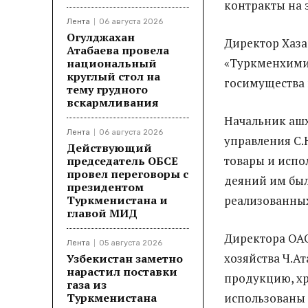
контракты на 
Лента
06 августа 2026
Огулджахан
Директор Хаза
Атабаева провела
«Туркменхими
национальный
круглый стол на
госимущества 
тему грудного
вскармливания
Начальник аш
Лента
06 августа 2026
управления С.
Действующий
товары и испо
председатель ОБСЕ
провел переговоры с
деяний им бы
президентом
Туркменистана и
реализованны
главой МИД
Директора ОАО
Лента
05 августа 2026
хозяйства Ч.А
Узбекистан заметно
нарастил поставки
продукцию, хр
газа из
Туркменистана
использованы 