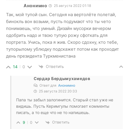
Анонимно
25 августа 2022 01:18
Так, мой тупой сын. Сегодня на вертолёте полетай,
бинокль вон возьми, пусть подумают что ты чето
понимаешь, что умный. Дизайн мусорки вечером
одобрить надо и твою тупую рожу сфоткать для
портрета. Учись, пока я жив. Скоро сдохну, кто тебе,
тупорылому ублюдку подскажет потом как проходит
день президента Туркменистана
Ответить
14
0
Сердар Бердымухамедов
Ответ для
Анонимно
25 августа 2022 20:33
Папа ты забыл залогинится. Старый стал уже не
видишь. Пусть Керимгулы помогает комменты
писать, а то еще что не то напишешь.
Ответить
9
0