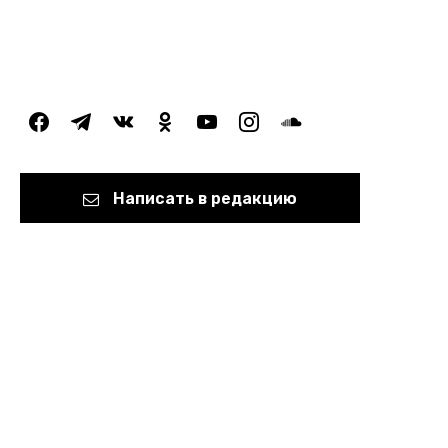
facebook
telegram
vkontakte
odnoklassniki
youtube
instagram
soundcloud
Написать в редакцию