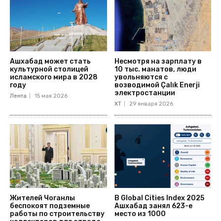
Ашхабад может стать
Несмотря на зарплату в
культурной столицей
10 тыс. манатов, люди
исламского мира в 2028
увольняются с
году
возводимой Çalık Enerji
электростанции
Лента
15 мая 2026
ХТ
29 января 2026
Жителей Чоганлы
В Global Cities Index 2025
беспокоят подземные
Ашхабад занял 623-е
работы по строительству
место из 1000