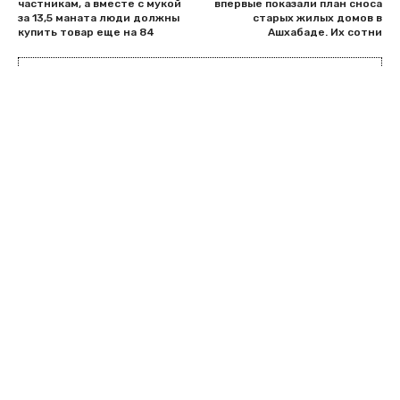
частникам, а вместе с мукой
впервые показали план сноса
за 13,5 маната люди должны
старых жилых домов в
купить товар еще на 84
Ашхабаде. Их сотни