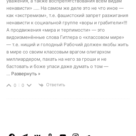
уважения, а также воспрепятствования всем видам
ненависти» ….. На самом же деле это не что иное —
как «экстремизм», т.е. фашистский запрет разжигания
ненависти к социальной группе «воры и грабители»!!!
А продвижения «мира и терпимости» — это
видоизменённые слова Гитлера о «классовом мире»
— т.е. нищий и голодный Рабочий должен якобы жить
в мире со своим классовым врагом олигархом
миллиардером, пахать на него за гроши и не
бастовать и боже упаси даже думать о том —
…
Развернуть »
Ответить
0
0
facebook
telegram
vkontakte
odnoklassniki
youtube
instagram
soundcloud