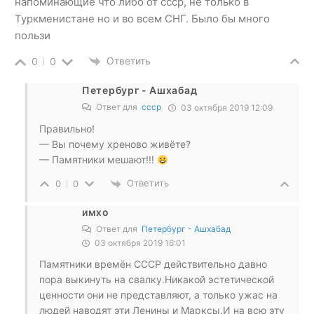
напоминающие что либо от ссср, не только в
Туркменистане но и во всем СНГ. Было бы много
пользи
Ответить
0
0
Петербург - Ашхабад
Ответ для
ссср
03 октября 2019 12:09
Правильно!
— Вы почему хреново живёте?
— Памятники мешают!!!
Ответить
0
0
имхо
Ответ для
Петербург - Ашхабад
03 октября 2019 16:01
Памятники времён СССР действительно давно
пора выкинуть на свалку.Никакой эстетической
ценности они не представляют, а только ужас на
людей наводят эти Ленины и Марксы.И на всю эту