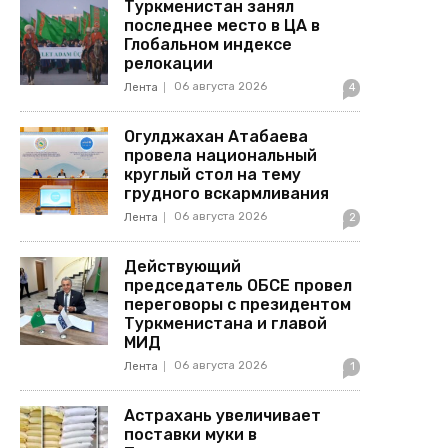
Туркменистан занял
последнее место в ЦА в
Глобальном индексе
релокации
06 августа 2026
Лента
4
Огулджахан Атабаева
провела национальный
круглый стол на тему
грудного вскармливания
06 августа 2026
Лента
2
Действующий
председатель ОБСЕ провел
переговоры с президентом
Туркменистана и главой
МИД
06 августа 2026
Лента
1
Астрахань увеличивает
поставки муки в