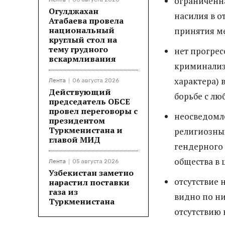
ограниченна
Огулджахан
насилия в 
Атабаева провела
национальный
принятия м
круглый стол на
тему грудного
нет прогрес
вскармливания
криминализа
характера) 
Лента
06 августа 2026
Действующий
борьбе с л
председатель ОБСЕ
провел переговоры с
неосведомле
президентом
Туркменистана и
религиозны
главой МИД
гендерного 
общества в 
Лента
05 августа 2026
Узбекистан заметно
отсутствие 
нарастил поставки
газа из
видно по ни
Туркменистана
отсутствию