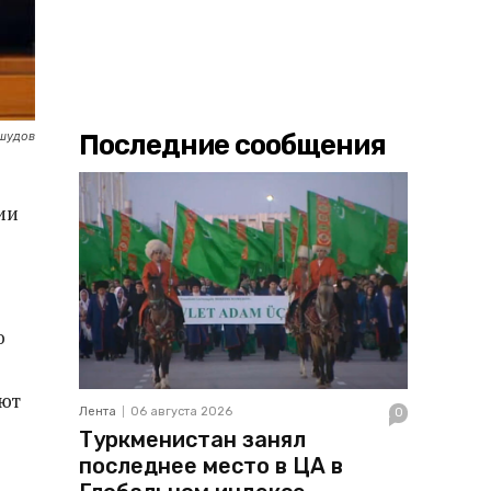
Последние сообщения
вшудов
ии
ю
ают
Лента
06 августа 2026
0
Туркменистан занял
последнее место в ЦА в