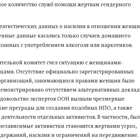
ное количество служб помощи жертвам гендерного
статистических данных о насилии в отношении женщи
енные данные касались только случаев домашнего
язанных с употреблением алкоголя или наркотиков.
тельной комитет счел ситуацию с женщинами-
цами. Отсутствие официально зарегистрированных
организаций, занимающихся правами женщин было
емонстрировано отсутствием альтернативных доклад
едовольство экспертов ООН вызвали чрезмерные
ие преграды для создания подобных НПО, а также
 деятельности отдельных активистов. В частности, бы
 независимые активистки становятся жертвами угроз,
держаний, насилия и ограничений на передвижение.