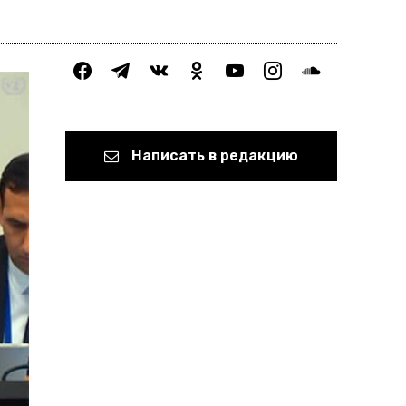
facebook
telegram
vkontakte
odnoklassniki
youtube
instagram
soundcloud
Написать в редакцию