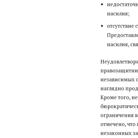
недостаточ
насилия;
отсутствие 
Предоставл
насилия, св
Неудовлетвори
правозащитни
независимых 
наглядно прод
Кроме того, н
бюрократическ
ограничения в
отмечено, что
незаконных за