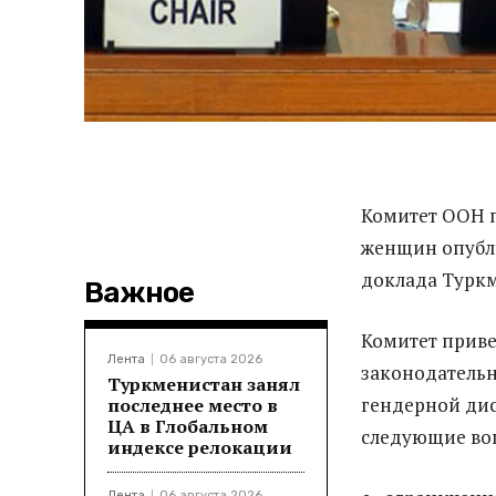
Комитет ООН 
женщин опубли
доклада Туркм
Важное
Комитет приве
Лента
06 августа 2026
законодательн
Туркменистан занял
гендерной дис
последнее место в
ЦА в Глобальном
следующие во
индексе релокации
Лента
06 августа 2026