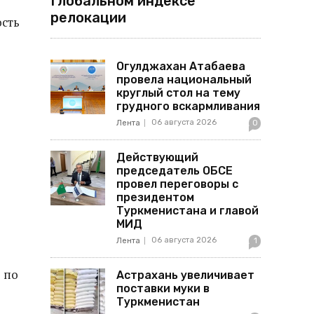
Глобальном индексе
релокации
ость
Огулджахан Атабаева
провела национальный
круглый стол на тему
грудного вскармливания
06 августа 2026
Лента
0
Действующий
председатель ОБСЕ
провел переговоры с
президентом
Туркменистана и главой
МИД
06 августа 2026
Лента
1
 по
Астрахань увеличивает
поставки муки в
Туркменистан