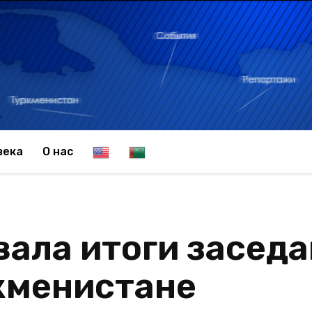
E
T
века
О нас
n
u
ала итоги заседа
g
r
кменистане
l
k