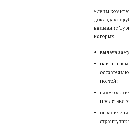
Члены комитет
докладах зар
внимание Турк
которых:
выдача заму
навязываем
обязательно
ногтей;
гинекологи
представит
ограничени
страны, так