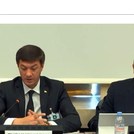
i
m
s
e
h
n
c
e