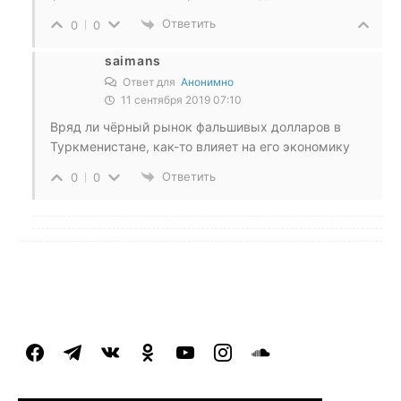
Ответить
0
0
saimans
Ответ для
Анонимно
11 сентября 2019 07:10
Вряд ли чёрный рынок фальшивых долларов в
Туркменистане, как-то влияет на его экономику
Ответить
0
0
facebook
telegram
vkontakte
odnoklassniki
youtube
instagram
soundcloud