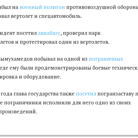
ибыл на
военный полигон
противовоздушной оборон
овал вертолет и спецавтомобиль.
зидент посетил
авиабазу
, проверил парк
летов и протестировал один из вертолетов.
дымухамедов побывал на одной из
пограничных
 где ему были продемонстрированы боевые техничес
пировка и оборудование.
 года глава государства также
посетил
погранзаставу 
е пограничники исполнили для него одно из своих
произведений.