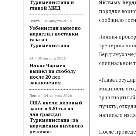
Туркменистана и
Яйлыму Берд
главой МИД
порядке воинс
сообщило гос
Лента
05 августа 2026
Узбекистан заметно
нарастил поставки
Личная провер
газа из
Туркменистана
тренировочном
Бердымухамед
ХТ
05 августа 2026
специальной т
Ильяс Чарыев
вышел на свободу
после 20 лет
«Глава госуда
заключения
мощность его 
Лента
04 августа 2026
транспортный 
США ввели визовый
пункту, откуд
залог в $20 тысяч
для граждан
написало изда
Туркменистана «за
нарушения визового
режима»
После проведе