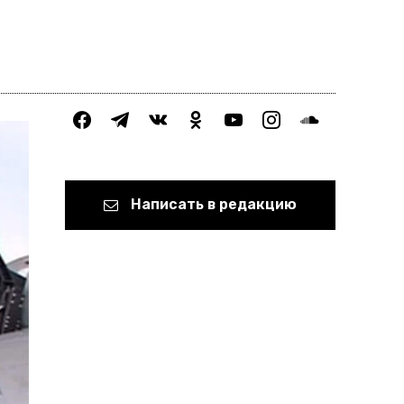
facebook
telegram
vkontakte
odnoklassniki
youtube
instagram
soundcloud
Написать в редакцию