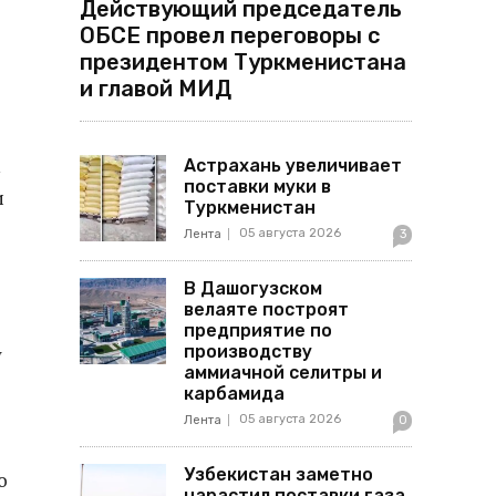
Действующий председатель
ОБСЕ провел переговоры с
президентом Туркменистана
и главой МИД
м
Астрахань увеличивает
поставки муки в
и
Туркменистан
05 августа 2026
Лента
3
В Дашогузском
велаяте построят
предприятие по
производству
у
аммиачной селитры и
карбамида
05 августа 2026
Лента
0
Узбекистан заметно
о
нарастил поставки газа