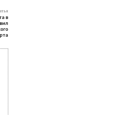
атья
та в
вил
ого
рта