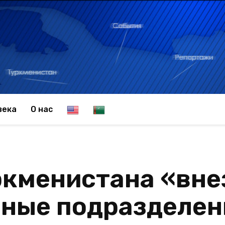
E
T
века
О нас
n
u
ркменистана «вне
g
r
нные подразделен
l
k