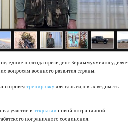
последние полгода президент Бердымухмедов уделяе
ие вопросам военного развития страны.
ично провел
тренировку
для глав силовых ведомств
инял участие в
открытии
новой пограничной
табатского пограничного соединения.