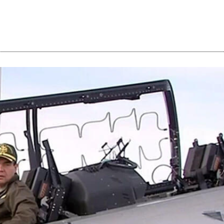
i
m
s
e
h
n
c
e