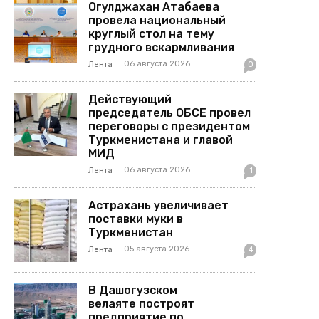
Огулджахан Атабаева
провела национальный
круглый стол на тему
грудного вскармливания
06 августа 2026
Лента
0
Действующий
председатель ОБСЕ провел
переговоры с президентом
Туркменистана и главой
МИД
06 августа 2026
Лента
1
Астрахань увеличивает
поставки муки в
Туркменистан
05 августа 2026
Лента
4
В Дашогузском
велаяте построят
предприятие по