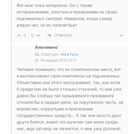
Вот мне тоже интересно. Он с таким
остервенением, злостью и презрением на своих
подчиненных смотрит. Наверное, когда камер
рядом нет, он их палкой бьет
Ответить
0
0
Анонимно
Ответ для
Ноги Гоги
19 января 2018 13:17
Человек понимает, что он политическое никто, вот
и выплескивает свои комплексы на подчиненных.
Объективно они этого заслуживают, так, как если
б среди них не было столько стукачей, то они уже
давно бы сообща так называемого президента
сгноили бы в овадан-депе, за поруганную честь, за
воровство, коррупцию и присвоение
государственных средств… А так они просто друг
друга боятся, знают что мужчин там мало среди
них, еще заговор не начнется, о нем уже доложат.