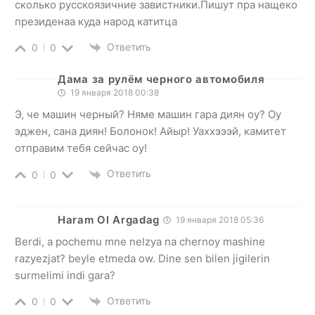
сколько русскоязичние завистники.Пишут пра нащеко
президенаа куда народ катитца
Ответить
0
0
Дама за рулём черного автомобиля
19 января 2018 00:38
Э, че машин черный? Няме машин гара диян оу? Оу
эджен, сана диян! Болонок! Айыр! Уаххэээй, камитет
отправим тебя сейчас оу!
Ответить
0
0
Haram Ol Argadag
19 января 2018 05:36
Berdi, a pochemu mne nelzya na chernoy mashine
razyezjat? beyle etmeda ow. Dine sen bilen jigilerin
surmelimi indi gara?
Ответить
0
0