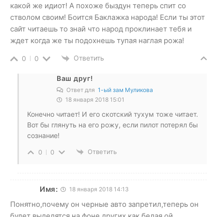
какой же идиот! А похоже быздун теперь спит со
стволом своим! Боится Баклажка народа! Если ты этот
сайт читаешь то знай что народ проклинает тебя и
ждет когда же ты подохнешь тупая наглая рожа!
Ответить
0
0
Ваш друг!
Ответ для
1-ый зам Муликова
18 января 2018 15:01
Конечно читает! И его скотский тухум тоже читает.
Вот бы глянуть на его рожу, если пилот потерял бы
сознание!
Ответить
0
0
Имя:
18 января 2018 14:13
Понятно,почему он черные авто запретил,теперь он
будет выделятся на фоне других как белая,ой