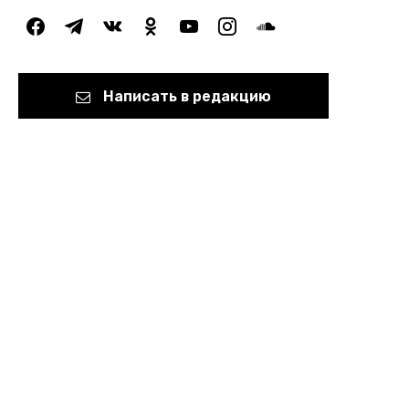
facebook
telegram
vkontakte
odnoklassniki
youtube
instagram
soundcloud
Написать в редакцию