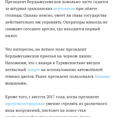
Президент Бердымухамедов довольно часто садится
за штурвал гражданских
вертолетов
при облете
столицы. Однако неясно, умеет ли глава государства
действительно им управлять. Операторы никогда не
снимают соседнее кресло, где находится первый
пилот.
Что интересно, на
летное
поле президент
Бердымухамедов
приехал на
черном
джипе.
Напомним, что с января в Туркменистане
введен
негласный
запрет
на использование автомобилей
темных
цветов. Ранее президент пользовался
белыми
машинами.
Кроме того, с августа 2017 года, когда президент
продемонстрировал
умение стрелять из различного
вида вооружений, пистолет на поясе стал
неотъемлемой частью внешнего вида главы