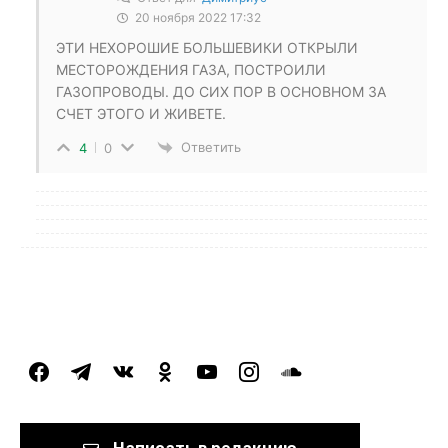
20 ноября 2022 17:32
ЭТИ НЕХОРОШИЕ БОЛЬШЕВИКИ ОТКРЫЛИ
МЕСТОРОЖДЕНИЯ ГАЗА, ПОСТРОИЛИ
ГАЗОПРОВОДЫ. ДО СИХ ПОР В ОСНОВНОМ ЗА
СЧЕТ ЭТОГО И ЖИВЕТЕ.
Ответить
4
0
facebook
telegram
vkontakte
odnoklassniki
youtube
instagram
soundcloud