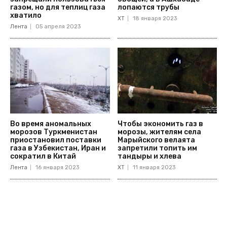
газом, но для теплиц газа
лопаются трубы
хватило
ХТ
18 января 2023
Лента
05 апреля 2023
Во время аномальных
Чтобы экономить газ в
морозов Туркменистан
морозы, жителям села
приостановил поставки
Марыйского велаята
газа в Узбекистан, Иран и
запретили топить им
сократил в Китай
тандыры и хлева
Лента
16 января 2023
ХТ
11 января 2023