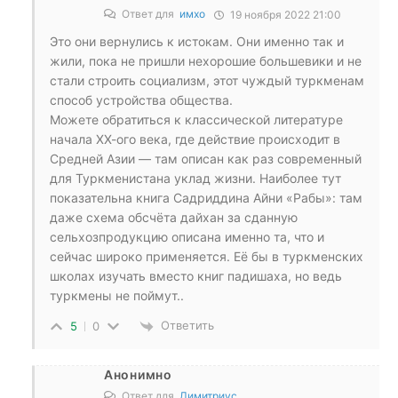
Ответ для
имхо
19 ноября 2022 21:00
Это они вернулись к истокам. Они именно так и
жили, пока не пришли нехорошие большевики и не
стали строить социализм, этот чуждый туркменам
способ устройства общества.
Можете обратиться к классической литературе
начала ХХ-ого века, где действие происходит в
Средней Азии — там описан как раз современный
для Туркменистана уклад жизни. Наиболее тут
показательна книга Садриддина Айни «Рабы»: там
даже схема обсчёта дайхан за сданную
сельхозпродукцию описана именно та, что и
сейчас широко применяется. Её бы в туркменских
школах изучать вместо книг падишаха, но ведь
туркмены не поймут..
Ответить
5
0
Анонимно
Ответ для
Димитриус