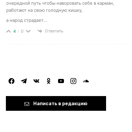
очередной путь чтобы наворовать себе в карман,
работают на свою голодную кишку,
а народ страдает…
Ответить
4
0
facebook
telegram
vkontakte
odnoklassniki
youtube
instagram
soundcloud
Написать в редакцию