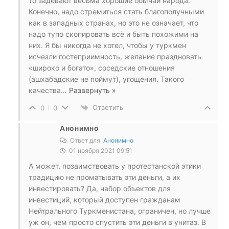
то задевают весьма хорошие обычаи народа.
Конечно, надо стремиться стать благополучными
как в западных странах, но это не означает, что
надо тупо скопировать всё и быть похожими на
них. Я бы никогда не хотел, чтобы у туркмен
исчезли гостеприимность, желание праздновать
«широко и богато», соседские отношения
(ашхабадские не поймут), угощения. Такого
качества
…
Развернуть »
Ответить
0
0
Анонимно
Ответ для
Анонимно
01 ноября 2021 09:51
А может, позаимствовать у протестанской этики
традицию не проматывать эти деньги, а их
инвестировать? Да, набор объектов для
инвестиций, который доступен гражданам
Нейтрального Туркменистана, ограничен, но лучше
уж он, чем просто спустить эти деньги в унитаз. В