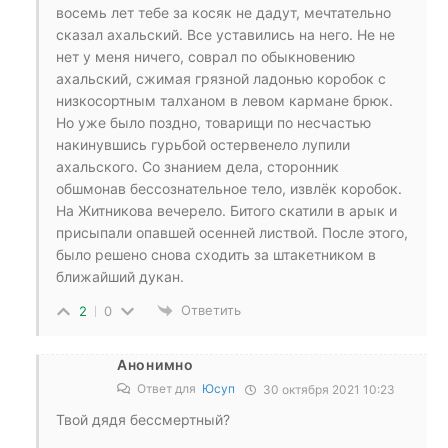
восемь лет тебе за косяк не дадут, мечтательно
сказал ахальский. Все уставились на него. Не не
нет у меня ничего, соврал по обыкновению
ахальский, сжимая грязной ладонью коробок с
низкосортным талханом в левом кармане брюк.
Но уже было поздно, товарищи по несчастью
накинувшись гурьбой остервенело лупили
ахальского. Со знанием дела, сторонник
обшмонав бессознательное тело, извлёк коробок.
На Житникова вечерело. Битого скатили в арык и
присыпали опавшей осенней листвой. После этого,
было решено снова сходить за штакетником в
ближайший дукан.
Ответить
2
0
Анонимно
Ответ для
Юсуп
30 октября 2021 10:23
Твой дядя бессмертный?