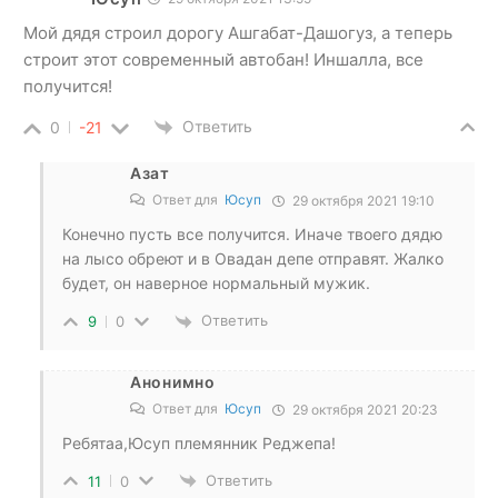
Мой дядя строил дорогу Ашгабат-Дашогуз, а теперь
строит этот современный автобан! Иншалла, все
получится!
Ответить
0
-21
Азат
Ответ для
Юсуп
29 октября 2021 19:10
Конечно пусть все получится. Иначе твоего дядю
на лысо обреют и в Овадан депе отправят. Жалко
будет, он наверное нормальный мужик.
Ответить
9
0
Анонимно
Ответ для
Юсуп
29 октября 2021 20:23
Ребятаа,Юсуп племянник Реджепа!
Ответить
11
0