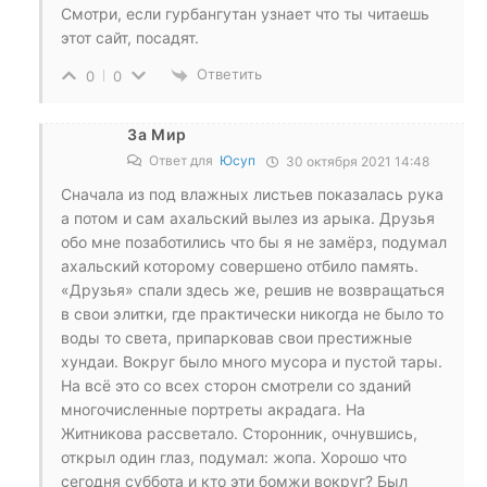
Смотри, если гурбангутан узнает что ты читаешь
этот сайт, посадят.
Ответить
0
0
За Мир
Ответ для
Юсуп
30 октября 2021 14:48
Сначала из под влажных листьев показалась рука
а потом и сам ахальский вылез из арыка. Друзья
обо мне позаботились что бы я не замёрз, подумал
ахальский которому совершено отбило память.
«Друзья» спали здесь же, решив не возвращаться
в свои элитки, где практически никогда не было то
воды то света, припарковав свои престижные
хундаи. Вокруг было много мусора и пустой тары.
На всё это со всех сторон смотрели со зданий
многочисленные портреты акрадага. На
Житникова рассветало. Сторонник, очнувшись,
открыл один глаз, подумал: жопа. Хорошо что
сегодня суббота и кто эти бомжи вокруг? Был