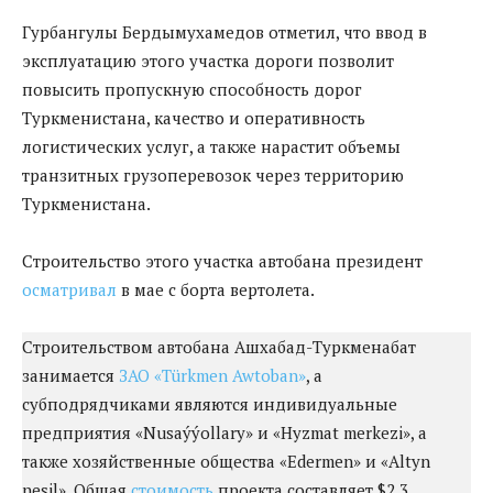
Гурбангулы Бердымухамедов отметил, что ввод в
эксплуатацию этого участка дороги позволит
повысить пропускную способность дорог
Туркменистана, качество и оперативность
логистических услуг, а также нарастит объемы
транзитных грузоперевозок через территорию
Туркменистана.
Строительство этого участка автобана президент
осматривал
в мае с борта вертолета.
Строительством автобана Ашхабад-Туркменабат
занимается
ЗАО «Türkmen Awtoban»
, а
субподрядчиками являются индивидуальные
предприятия «Nusaýýollary» и «Hyzmat merkezi», а
также хозяйственные общества «Edermen» и «Altyn
nesil». Общая
стоимость
проекта составляет $2,3