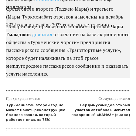
миллиарда.
Сроки сдачи второго (Теджен-Мары) и третьего
(Мары-Туркменабат) отрезков намечены на декабрь
2022 года и декабрь 2023 года соответственно.
26 марта вице-премьер по вопросам торговли
Чары
Гылыджов
доложил
о создании на базе акционерного
общества «Туркменские дороги» предприятия
пассажирского сообщения «Транспортные услуги»,
которое будет налаживать на этой трассе
междугороднее пассажирское сообщение и оказывать
услуги населению.
Предыдущая статья
Следующая статья
Туркменистан второй год не
Бердымухамедов открыл
может начать реконструкцию
участок автобана и испытал
йодного завода, который
подаренный «КАМАЗ» (видео)
работает лишь на 75%