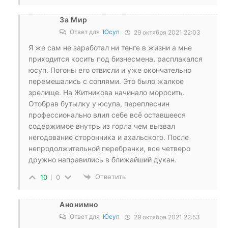
За Мир
Ответ для
Юсуп
29 октября 2021 22:03
Я же сам не заработал ни тенге в жизни а мне
приходится косить под бизнесмена, расплакался
юсуп. Погоны его отвисли и уже окончательно
перемешались с соплями. Это было жалкое
зрелище. На Житникова начинало моросить.
Отобрав бутылку у юсупа, переплеснин
профессионально влил себе всё оставшееся
содержимое внутрь из горла чем вызвал
негодование сторонника и ахальского. После
непродолжительной перебранки, все четверо
дружно направились в ближайший дукан.
Ответить
10
0
Анонимно
Ответ для
Юсуп
29 октября 2021 22:53