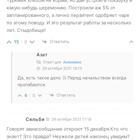
Туркмен хлебом не корми, но дай устроить показуху и
какую нибудь церемонию. Построили аж 5% от
запланированного, а лично перзитент одобряет чаре
по этому поводу. И это результат работы за несколько
лет. Стыдобище!
Ответить
15
0
Азат
Ответ для
Анонимно
29 октября 2021 19:13
Да, есть такое дело :)) Перед начальством всегда
прогибаются.
Ответить
6
0
Сельби
29 октября 2021 17:18
Говорят авиасообщение откроют 15 декабря.Кто что
знает? Это правда? Неужели детей наконец увидим?