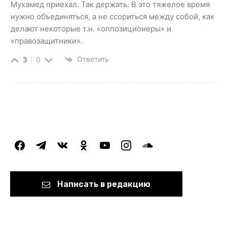
Мухамед приехал. Так держать. В это тяжелое время
нужно объединяться, а не ссориться между собой, как
делают некоторые т.н. «оппозиционеры» и
«правозащитники».
Ответить
3
0
facebook
telegram
vkontakte
odnoklassniki
youtube
instagram
soundcloud
Написать в редакцию