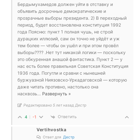
Бердымухамедов должен уйти в отставку и
объявить досрочные демократические и
прозрачные выборы президента. 2) В переходный
период, будет восстановлена конституция 1992
года Поясню: пункт 1 полная чушь, не строй
дурацких иллюзий, сам он точно не уйдёт и уж
тем более — чтобы он ушёл и при этом провёл
выборы???? .Нет тут никакой логики — поскольку
это обкуренная анашой фантастика. Пункт 2 — у
нас есть более правильная Советская Конституция
1936 года. Погугли и сравни с нынешней
буржуазной Ниязовско-Уркадаговской — которую
даже читать противно, настолько она
насквозь
…
Развернуть »
Редактировано 5 лет назад Дестр
Ответить
4
-1
Vertihvostka
Ответ для
Дестр