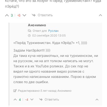
Кстати, что это за лозунг «Пэрёд Туркменистан»? Куда
пЭрёд?)
Ответить
3
-6
Анонимно
Ответ для
Руслан
02 сентября 2020 13:05
«Пэрёд Туркменистан. Куда пЭрёд?» +1, )))))
ЗадЫм НапЭрйот!!! ))))
Да тама куча неграмотных, ни на туркменском, ни
на русском, ни на агл толком написать не могут.
Также и в их YouTube роликах. До сих пор не
видел ни одного названия видео роликов с
грамотно написанным названием. Порою в одном
слове по две ошибки.
Редактировано 5 лет назад Анонимно
Ответить
4
-4