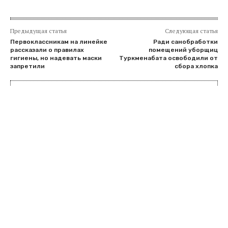
Предыдущая статья
Следующая статья
Первоклассникам на линейке
Ради санобработки
рассказали о правилах
помещений уборщиц
гигиены, но надевать маски
Туркменабата освободили от
запретили
сбора хлопка