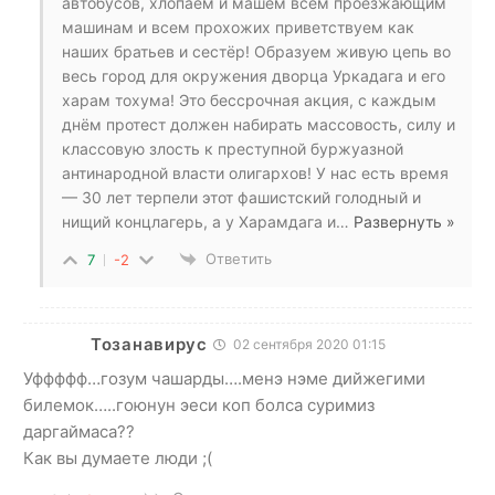
автобусов, хлопаем и машем всем проезжающим
машинам и всем прохожих приветствуем как
наших братьев и сестёр! Образуем живую цепь во
весь город для окружения дворца Уркадага и его
харам тохума! Это бессрочная акция, с каждым
днём протест должен набирать массовость, силу и
классовую злость к преступной буржуазной
антинародной власти олигархов! У нас есть время
— 30 лет терпели этот фашистский голодный и
нищий концлагерь, а у Харамдага и
…
Развернуть »
Ответить
7
-2
Тозанавирус
02 сентября 2020 01:15
Уффффф…гозум чашарды….менэ нэме дийжегими
билемок…..гоюнун эеси коп болса суримиз
даргаймаса??
Как вы думаете люди ;(