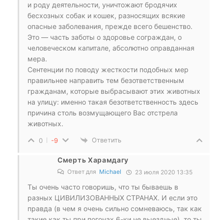
и роду деятельности, уничтожают бродячих
бесхозных собак и кошек, разносящих всякие
опасные заболевания, прежде всего бешенство.
Это — часть заботы о здоровье сограждан, о
человеческом капитале, абсолютно оправданная
мера.
Сентенции по поводу жесткости подобных мер
правильнее направить тем безответственным
гражданам, которые выбрасывают этих животных
на улицу: именно такая безответственность здесь
причина столь возмущающего Вас отстрела
животных.
Ответить
0
-9
Смерть Харамдагу
Ответ для
Michael
23 июля 2020 13:35
Ты очень часто говоришь, что ты бываешь в
разных ЦИВИЛИЗОВАННЫХ СТРАНАХ. И если это
правда (в чем я очень сильно сомневаюсь, так как
такие как ты при погонах 6-ки не выездные), то ты