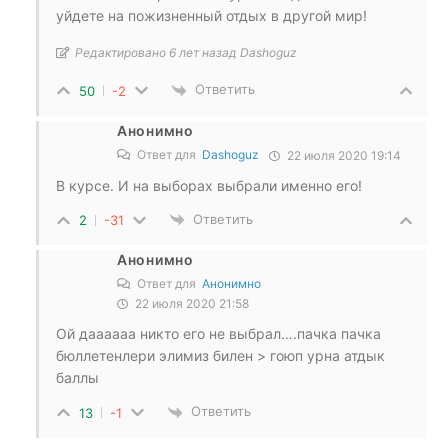
уйдете на пожизненный отдых в другой мир!
Редактировано 6 лет назад Dashoguz
Ответить
50
-2
Анонимно
Ответ для
Dashoguz
22 июля 2020 19:14
В курсе. И на выборах выбрали именно его!
Ответить
2
-31
Анонимно
Ответ для
Анонимно
22 июля 2020 21:58
Ой даааааа никто его не выбрал….пачка пачка
бюллетенлери элимиз билен > гоюп урна атдык
баллы
Ответить
13
-1