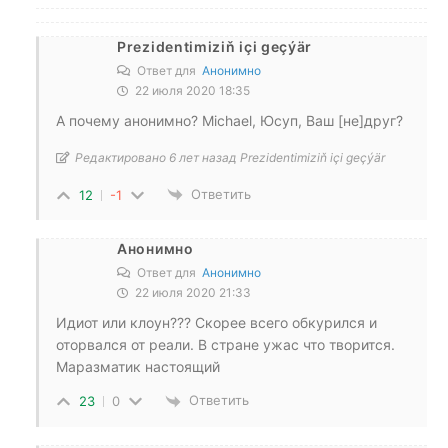
Prezidentimiziň içi geçýär
Ответ для
Анонимно
22 июля 2020 18:35
А почему анонимно? Michael, Юсуп, Ваш [не]друг?
Редактировано 6 лет назад Prezidentimiziň içi geçýär
Ответить
12
-1
Анонимно
Ответ для
Анонимно
22 июля 2020 21:33
Идиот или клоун??? Скорее всего обкурился и
оторвался от реали. В стране ужас что творится.
Маразматик настоящий
Ответить
23
0