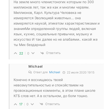
На земле много членистоногих которым по 300
миллионов лет, так же как и многим червям.
Миллионов, Карл. Культура Человека не
измеряется Эволюцией животных… она
измеряется наукой, этикетом характеристиками и
знанияМи определенной группы людей, включая
язык, кухню, социальные привычки, музыку и
искусство И так далее но не алабаями.. какой же
ты Мих бездарный
Ответить
22
0
Michael
Ответ для
Michael
22 июля 2020 19:15
Конечно я восхищаюсь твоей
невозмутительностью и спокойствием на
провокационные комменты, в этом плане школе
КГБ слов нет. А в остальном, до боли тошно.
Ответить
17
0