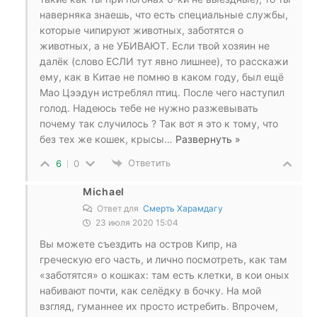
наверняка знаешь, что есть специальные службы,
которые чипируют животных, заботятся о
животных, а не УБИВАЮТ. Если твой хозяин не
далёк (слово ЕСЛИ тут явно лишнее), то расскажи
ему, как в Китае не помню в каком году, был ещё
Мао Цээдун истреблял птиц. После чего наступил
голод. Надеюсь тебе не нужно разжевывать
почему так случилось ? Так вот я это к тому, что
без тех же кошек, крысы
…
Развернуть »
Ответить
6
0
Michael
Ответ для
Смерть Харамдагу
23 июля 2020 15:04
Вы можете съездить на остров Кипр, на
греческую его часть, и лично посмотреть, как там
«заботятся» о кошках: там есть клетки, в кои оных
набивают почти, как селёдку в бочку. На мой
взгляд, гуманнее их просто истребить. Впрочем,