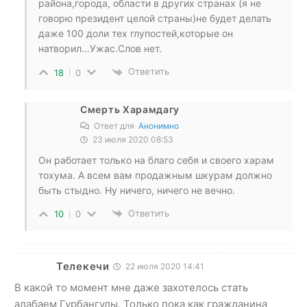
района,города, области в других странах (я не
говорю президент целой страны)не будет делать
даже 100 доли тех глупостей,которые он
натворил…Ужас.Слов нет.
Ответить
18
0
Смерть Харамдагу
Ответ для
Анонимно
23 июля 2020 08:53
Он работает только на благо себя и своего харам
тохума. А всем вам продажным шкурам должно
быть стыдно. Ну ничего, ничего не вечно.
Ответить
10
0
Телекечи
22 июля 2020 14:41
В какой то момент мне даже захотелось стать
алабаем Гурбангулы. Только пока как гражданина