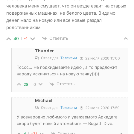
человека меня смущает, что он везде ездит на старых
подержанных машинах, не белого цвета. Видимо
денег мало на новую или все новые раздал
родственникам.
Ответить
40
-1
Thunder
Ответ для
Телекечи
22 июля 2020 15:00
Тсссс… Не подкидывайте идею , а то предложит
народу «скинуться» на новую тачку)))))
Ответить
28
0
Michael
Ответ для
Телекечи
22 июля 2020 17:59
У всенародно любимого и уважаемого Аркадага
скоро будет новый автомобиль — Bugatti Divo.
Ответить
4
-31