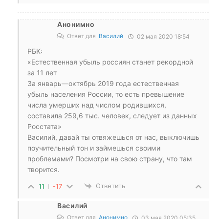
Анонимно
Ответ для
Василий
02 мая 2020 18:54
РБК:
«Естественная убыль россиян станет рекордной
за 11 лет
За январь—октябрь 2019 года естественная
убыль населения России, то есть превышение
числа умерших над числом родившихся,
составила 259,6 тыс. человек, следует из данных
Росстата»
Василий, давай ты отвяжешься от нас, выключишь
поучительный тон и займешься своими
проблемами? Посмотри на свою страну, что там
творится.
Ответить
11
-17
Василий
Ответ для
Анонимно
03 мая 2020 05:35