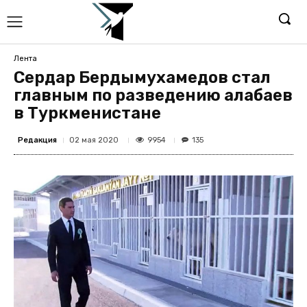
Лента
Сердар Бердымухамедов стал
главным по разведению алабаев
в Туркменистане
Редакция
9954
02 мая 2020
135