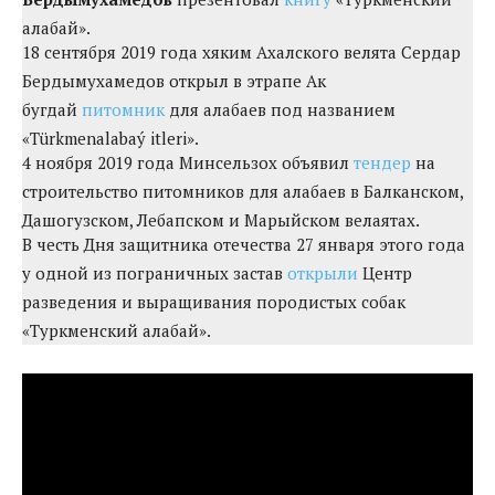
алабай».
18 сентября 2019 года хяким Ахалского велята Сердар
Бердымухамедов открыл в этрапе Ак
бугдай
питомник
для алабаев под названием
«Türkmenalabaý itleri».
4 ноября 2019 года Минсельзох объявил
тендер
на
строительство питомников для алабаев в Балканском,
Дашогузском, Лебапском и Марыйском велаятах.
В честь Дня защитника отечества 27 января этого года
у одной из пограничных застав
открыли
Центр
разведения и выращивания породистых собак
«Туркменский алабай».