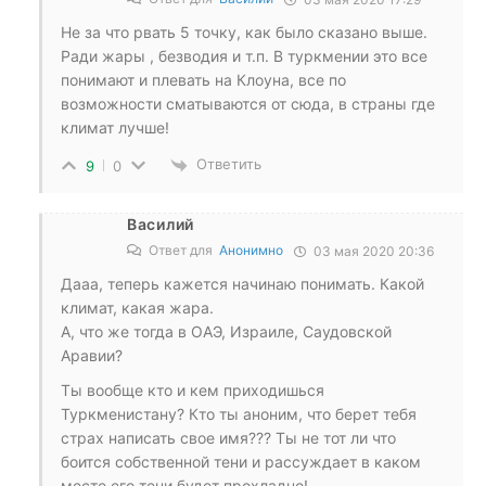
Не за что рвать 5 точку, как было сказано выше.
Ради жары , безводия и т.п. В туркмении это все
понимают и плевать на Клоуна, все по
возможности сматываются от сюда, в страны где
климат лучше!
Ответить
9
0
Василий
Ответ для
Анонимно
03 мая 2020 20:36
Дааа, теперь кажется начинаю понимать. Какой
климат, какая жара.
А, что же тогда в ОАЭ, Израиле, Саудовской
Аравии?
Ты вообще кто и кем приходишься
Туркменистану? Кто ты аноним, что берет тебя
страх написать свое имя??? Ты не тот ли что
боится собственной тени и рассуждает в каком
месте его тени будет прохладно!