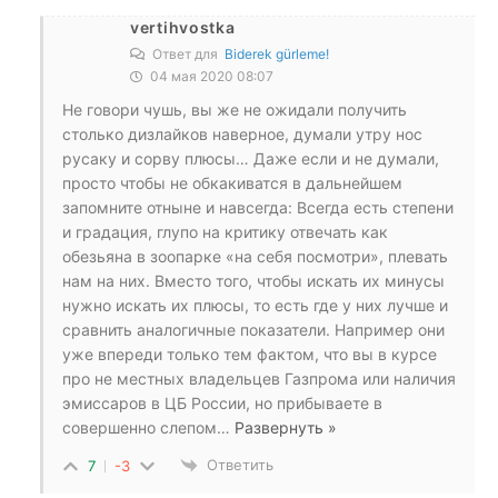
vertihvostka
Ответ для
Biderek gürleme!
04 мая 2020 08:07
Не говори чушь, вы же не ожидали получить
столько дизлайков наверное, думали утру нос
русаку и сорву плюсы… Даже если и не думали,
просто чтобы не обкакиватся в дальнейшем
запомните отныне и навсегда: Всегда есть степени
и градация, глупо на критику отвечать как
обезьяна в зоопарке «на себя посмотри», плевать
нам на них. Вместо того, чтобы искать их минусы
нужно искать их плюсы, то есть где у них лучше и
сравнить аналогичные показатели. Например они
уже впереди только тем фактом, что вы в курсе
про не местных владельцев Газпрома или наличия
эмиссаров в ЦБ России, но прибываете в
совершенно слепом
…
Развернуть »
Ответить
7
-3