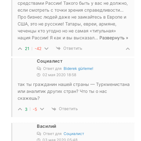
средствами Рассии! Такого быть у вас не должно,
если смотреть с точки зрения справедливости…
Про бизнес людей даже не заикайтесь в Европе и
США, это не русские! Татары, евреи, армяне,
чеченцы кто угодно но не самая «титульная»
нация Рассии! Я как и вы высказал
…
Развернуть »
Ответить
21
-42
Социалист
Ответ для
Biderek gürleme!
02 мая 2020 18:58
так ты гражданин нашей страны — Туркменистана
или аналитик других стран? Что ты о нас
скажешь?
Ответить
3
-5
Василий
Ответ для
Социалист
03 мая 2020 05:48