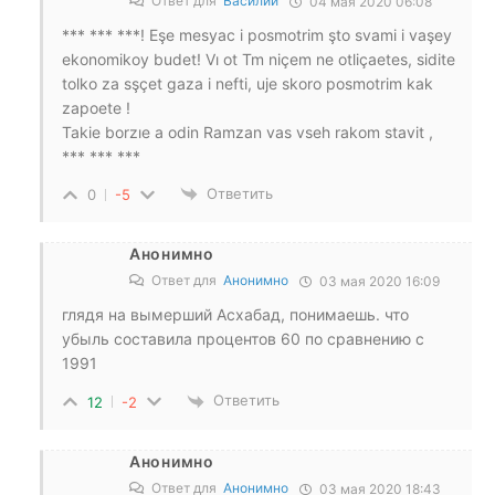
Ответ для
Василий
04 мая 2020 06:08
*** *** ***! Eşe mesyac i posmotrim şto svami i vaşey
ekonomikoy budet! Vı ot Tm niçem ne otliçaetes, sidite
tolko za sşçet gaza i nefti, uje skoro posmotrim kak
zapoete !
Takie borzıe a odin Ramzan vas vseh rakom stavit ,
*** *** ***
Ответить
0
-5
Анонимно
Ответ для
Анонимно
03 мая 2020 16:09
глядя на вымерший Асхабад, понимаешь. что
убыль составила процентов 60 по сравнению с
1991
Ответить
12
-2
Анонимно
Ответ для
Анонимно
03 мая 2020 18:43