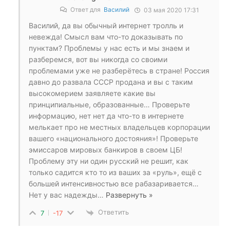
Ответ для
Василий
03 мая 2020 17:31
Василий, да вы обычный интернет тролль и
невежда! Смысл вам что-то доказывать по
пунктам? Проблемы у нас есть и мы знаем и
разберемся, вот вы никогда со своими
проблемами уже не разберётесь в стране! Россия
давно до развала СССР продана и вы с таким
высокомерием заявляете какие вы
принципиальные, образованные… Проверьте
информацию, нет нет да что-то в интернете
мелькает про не местных владельцев корпорации
вашего «национального достояния»! Проверьте
эмиссаров мировых банкиров в своем ЦБ!
Проблему эту ни один русский не решит, как
только садится кто то из ваших за «руль», ещё с
большей интенсивностью все рабазаривается…
Нет у вас надежды
…
Развернуть »
Ответить
7
-17