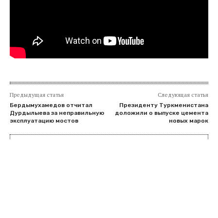
Предыдущая статья
Следующая статья
Бердымухамедов отчитал
Президенту Туркменистана
Дурдылыева за неправильную
доложили о выпуске цемента
эксплуатацию мостов
новых марок