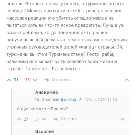
недели. Я только не могу понять, а туркмены это кто
вообще? Может они гости в этой стране если у них
массовая реакция это убегать от идиотизма а не
пытаться хоть во что-то ясное превратить. Лучше уж
ясная проблема, когда понимаешь что решив
получишь ясный результат, чем потакание поведению
странных руководителей целой «капец» страны. Эй,
туркмены вы кто в Туркменистане? Гости, рабы,
наемники или может быть хозяева своей жизни и
страны! Только не
…
Развернуть »
Ответить
61
-16
Анонимно
Ответ для
Василий
02 мая 2020 15:30
А русские кто в России?
Ответить
27
-31
Василий