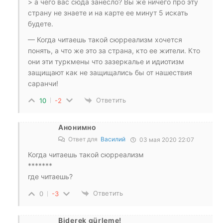
> а чего вас сюда занесло? Вы же ничего про эту
страну не знаете и на карте ее минут 5 искать
будете.
— Когда читаешь такой сюрреализм хочется
понять, а что же это за страна, кто ее жители. Кто
они эти туркмены что зазеркалье и идиотизм
защищают как не защищались бы от нашествия
саранчи!
Ответить
10
-2
Анонимно
Ответ для
Василий
03 мая 2020 22:07
Когда читаешь такой сюрреализм
*******
где читаешь?
Ответить
0
-3
Biderek gürleme!