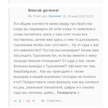
Biderek gürleme!
Ответ для
Василий
03 мая 2020 22:37
Я в общем контексте имею ввиду про братство
когда вы лицемерно об этом когда то заявляли и
снова пытаетесь лезть к нам хотя точки все
поставлены, зачем вам здесь о чем то доказывать
туркменам якобы они «отстают»… Ну от куда у вас
это невежество? Пустое высокомерие? Зачем вам
обсуждать Туркменистан, если вы имеете к нему
посредственное отношение? От куда у вас такие
больные выводы о Туркмении?? Афганистан там,
Азербайджан… Как вы приходите к таким
выводам в вашей аналитике господин не понятно
кто!? Предоставьте свою формулу как мы катимся
ко дну, реальные показатели, цифры и к какому
году мы патонем, дайте
…
Развернуть »
Ответить
2
-10