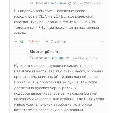
Ответ для
Анонимно
02 мая 2020 17:08
Вы видели чтобы треть население России
находилось в США и в ЕС? Больше миллиона
граждан Туркменистана, а это не меньше 20%,
только в одной Турции находятся на постоянной
основе.
Ответить
42
-15
Biderek gürleme!
Ответ для
Василий
02 мая 2020 18:17
Ну около миллиона русских в самом только
Стамбуле имеется, вас там очень много, особенно
представительницы слабого пола данной нации…
Про ЕС и США промолчали бы лучше! Там тоже
достаточно русских черно-рабочих
подрабатывают! Казалось бы, из самой богатой
полезными ископаемыми страны… Где 0.09% если
и выезжает в поисках заработка, то это уже
катастрофа по сравнению с имеющими