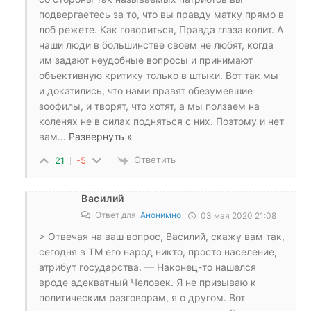
подвергаетесь за то, что вы правду матку прямо в
лоб режете. Как говориться, Правда глаза колит. А
наши люди в большинстве своем не любят, когда
им задают неудобные вопросы и принимают
объективную критику только в штыки. Вот так мы
и докатились, что нами правят обезумевшие
зоофилы, и творят, что хотят, а мы ползаем на
коленях не в силах подняться с них. Поэтому и нет
вам
…
Развернуть »
Ответить
21
-5
Василий
Ответ для
Анонимно
03 мая 2020 21:08
> Отвечая на ваш вопрос, Василий, скажу вам так,
сегодня в ТМ его народ никто, просто население,
атрибут государства. — Наконец-то нашелся
вроде адекватный Человек. Я не призываю к
политическим разговорам, я о другом. Вот