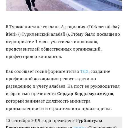
В Туркменистане создана Ассоциация «Türkmen alabaý
itleri» («Туркменский алабай»). Этому было посвящено
мероприятие 1 мая с участием чиновников,
представителей общественных организаций,
профессоров и кинологов.
Как сообщает госинформагентство
ТДХ
, создание
профильной ассоциации решит задачи по
разведению и учету алабаев. На пост ее руководителя
избран сын президента
Сердар Бердымухамедов
,
который занимает должность министра
промышленности и строительного производства.
13 сентября 2019 года президент
Гурбангулы
Бердымухамедов
презентовал
книгу
«Туркменский