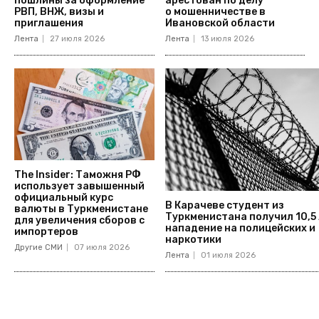
пошлины за оформление
арестован по делу
РВП, ВНЖ, визы и
о мошенничестве в
приглашения
Ивановской области
Лента
27 июля 2026
Лента
13 июля 2026
The Insider: Таможня РФ
использует завышенный
официальный курс
В Карачеве студент из
валюты в Туркменистане
Туркменистана получил 10,5 
для увеличения сборов с
нападение на полицейских и
импортеров
наркотики
Другие СМИ
07 июля 2026
Лента
01 июля 2026