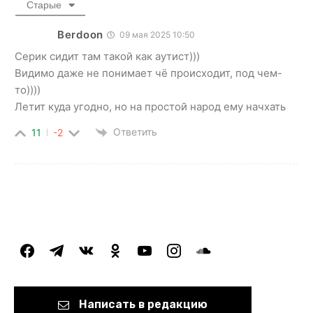
Старые
Berdoon
09 мая 2025 10:50
Серик сидит там такой как аутист)))
Видимо даже не понимает чё происходит, под чем-
то))))
Летит куда угодно, но на простой народ ему начхать
Ответить
11
-2
facebook
telegram
vkontakte
odnoklassniki
youtube
instagram
soundcloud
Написать в редакцию