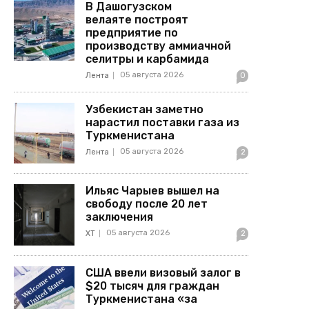
В Дашогузском
велаяте построят
предприятие по
производству аммиачной
селитры и карбамида
05 августа 2026
Лента
0
Узбекистан заметно
нарастил поставки газа из
Туркменистана
05 августа 2026
Лента
2
Ильяс Чарыев вышел на
свободу после 20 лет
заключения
05 августа 2026
ХТ
2
США ввели визовый залог в
$20 тысяч для граждан
Туркменистана «за