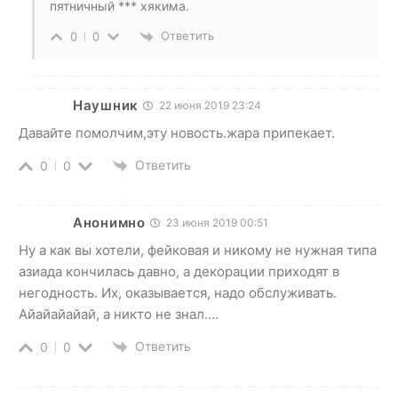
пятничный *** хякима.
Ответить
0
0
Наушник
22 июня 2019 23:24
Давайте помолчим,эту новость.жара припекает.
Ответить
0
0
Анонимно
23 июня 2019 00:51
Ну а как вы хотели, фейковая и никому не нужная типа
азиада кончилась давно, а декорации приходят в
негодность. Их, оказывается, надо обслуживать.
Айайайайай, а никто не знал….
Ответить
0
0