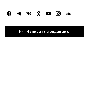
facebook
telegram
vkontakte
odnoklassniki
youtube
instagram
soundcloud
Написать в редакцию