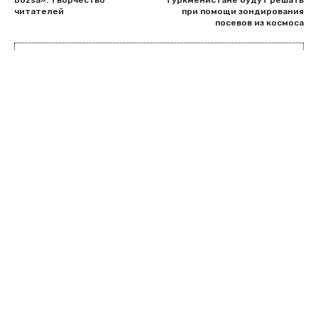
bozsa». Творчество
Туркменистане будут решать
читателей
при помощи зондирования
посевов из космоса