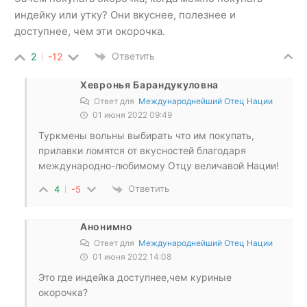
индейку или утку? Они вкуснее, полезнее и
доступнее, чем эти окорочка.
Ответить
2
-12
Хевронья Барандукуловна
Ответ для
Международнейший Отец Нации
01 июня 2022 09:49
Туркмены вольны выбирать что им покупать,
прилавки ломятся от вкусностей благодаря
международно-любимому Отцу величавой Нации!
Ответить
4
-5
Анонимно
Ответ для
Международнейший Отец Нации
01 июня 2022 14:08
Это где индейка доступнее,чем куриные
окорочка?