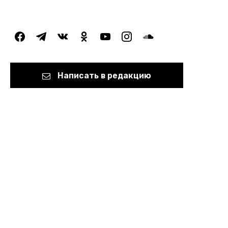
facebook
telegram
vkontakte
odnoklassniki
youtube
instagram
soundcloud
Написать в редакцию