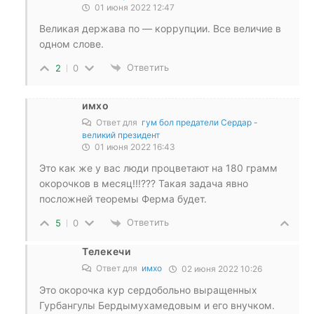
01 июня 2022 12:47
Великая держава по — коррупции. Все величие в
одном слове.
Ответить
2
0
имхо
Ответ для
гум бол предатели Сердар -
великий президент
01 июня 2022 16:43
Это как же у вас люди процветают на 180 грамм
окорочков в месяц!!!??? Такая задача явно
посложней теоремы Ферма будет.
Ответить
5
0
Телекечи
Ответ для
имхо
02 июня 2022 10:26
Это окорочка кур сердобольно выращенных
Гурбангулы Бердымухамедовым и его внучком.