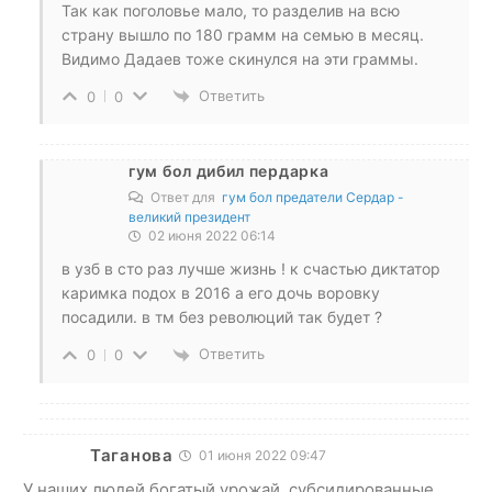
Так как поголовье мало, то разделив на всю
страну вышло по 180 грамм на семью в месяц.
Видимо Дадаев тоже скинулся на эти граммы.
Ответить
0
0
гум бол дибил пердарка
Ответ для
гум бол предатели Сердар -
великий президент
02 июня 2022 06:14
в узб в сто раз лучше жизнь ! к счастью диктатор
каримка подох в 2016 а его дочь воровку
посадили. в тм без революций так будет ?
Ответить
0
0
Таганова
01 июня 2022 09:47
У наших людей богатый урожай, субсидированные