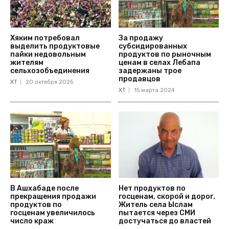
Хяким потребовал
За продажу
выделить продуктовые
субсидированных
пайки недовольным
продуктов по рыночным
жителям
ценам в селах Лебапа
сельхозобъединения
задержаны трое
продавцов
ХТ
20 октября 2025
ХТ
15 марта 2024
В Ашхабаде после
Нет продуктов по
прекращения продажи
госценам, скорой и дорог.
продуктов по
Житель села Ыслам
госценам увеличилось
пытается через СМИ
число краж
достучаться до властей