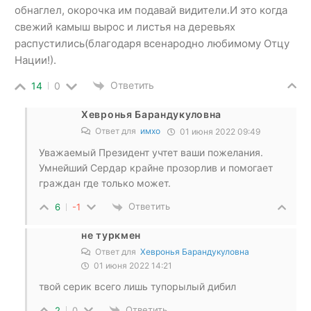
обнаглел, окорочка им подавай видители.И это когда
свежий камыш вырос и листья на деревьях
распустились(благодаря всенародно любимому Отцу
Нации!).
Ответить
14
0
Хевронья Барандукуловна
Ответ для
имхо
01 июня 2022 09:49
Уважаемый Президент учтет ваши пожелания.
Умнейший Сердар крайне прозорлив и помогает
граждан где только может.
Ответить
6
-1
не туркмен
Ответ для
Хевронья Барандукуловна
01 июня 2022 14:21
твой серик всего лишь тупорылый дибил
Ответить
2
0