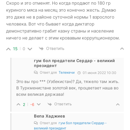
Скоро и это отменят. Но когда продают по 180 гр
куриного мяса на месяц это конечно жесть. Думаю
это даже не в районе суточной нормы 1 взрослого
человека. Вот что бывает когда диктатор
демонстративно грабит казну страны и население
ничего не делает с этим кровавым коррупционером.
Ответить
15
0
гум бол предатели Сердар - великий
президент
Ответ для
Телекечи
01 июня 2022 10:30
Это вы про *** (
Узбекистан
)? Да, тяжело там жить.
В Туркменистане золотой век, процветает наша во
всем великая держава!
Ответить
2
-6
Вепа Хаджиев
Ответ для
гум бол предатели Сердар -
великий президент