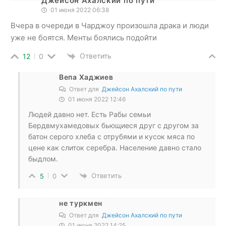
Джейсон Ахалский по пути
01 июня 2022 06:38
Вчера в очереди в Чарджоу произошла драка и люди
уже не боятся. Менты боялись подойти
Ответить
12
0
Вепа Хаджиев
Ответ для
Джейсон Ахалский по пути
01 июня 2022 12:46
Людей давно нет. Есть Рабы семьи
Бердвмухамедовых бьющиеся друг с другом за
батон серого хлеба с отрубями и кусок мяса по
цене как слиток серебра. Население давно стало
быдлом.
Ответить
5
0
не туркмен
Ответ для
Джейсон Ахалский по пути
01 июня 2022 14:25