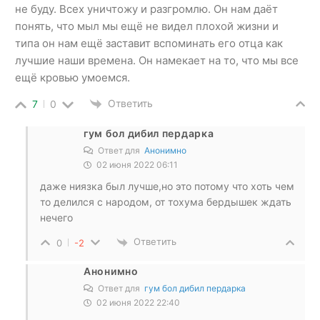
не буду. Всех уничтожу и разгромлю. Он нам даёт
понять, что мыл мы ещё не видел плохой жизни и
типа он нам ещё заставит вспоминать его отца как
лучшие наши времена. Он намекает на то, что мы все
ещё кровью умоемся.
Ответить
7
0
гум бол дибил пердарка
Ответ для
Анонимно
02 июня 2022 06:11
даже ниязка был лучше,но это потому что хоть чем
то делился с народом, от тохума бердышек ждать
нечего
Ответить
0
-2
Анонимно
Ответ для
гум бол дибил пердарка
02 июня 2022 22:40