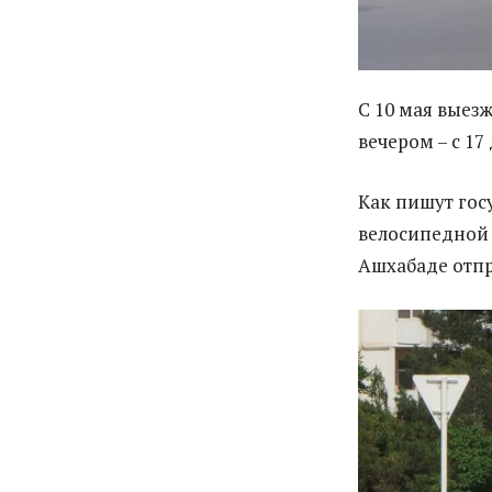
С 10 мая выез
вечером – с 17 
Как пишут го
велосипедной 
Ашхабаде отпр