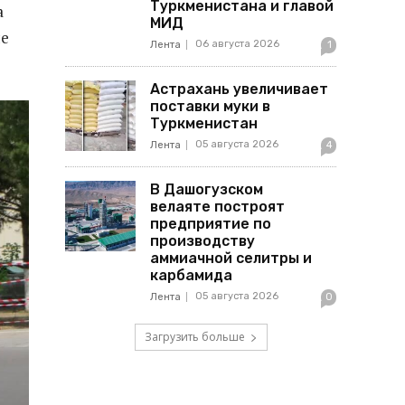
Туркменистана и главой
а
МИД
ие
06 августа 2026
Лента
1
Астрахань увеличивает
поставки муки в
Туркменистан
05 августа 2026
Лента
4
В Дашогузском
велаяте построят
предприятие по
производству
аммиачной селитры и
карбамида
05 августа 2026
Лента
0
Загрузить больше