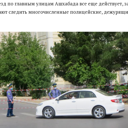
езд по главным улицам Ашхабада все еще действует, з
ают следить многочисленные полицейские, дежурящ