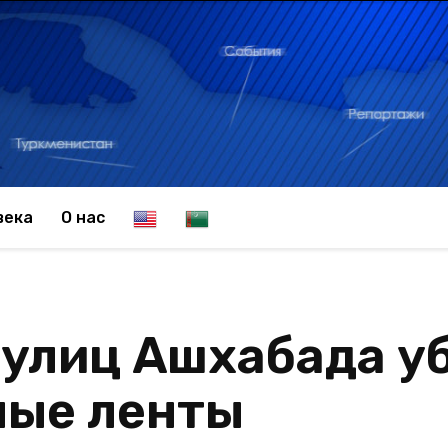
E
T
века
О нас
n
u
 улиц Ашхабада у
g
r
ные ленты
l
k