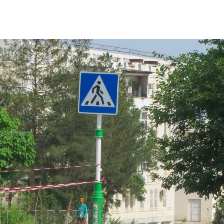
i
m
s
e
h
n
c
e