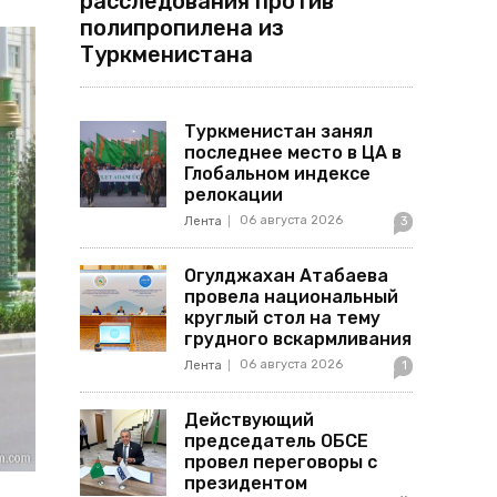
расследования против
полипропилена из
Туркменистана
Туркменистан занял
последнее место в ЦА в
Глобальном индексе
релокации
06 августа 2026
Лента
3
Огулджахан Атабаева
провела национальный
круглый стол на тему
грудного вскармливания
06 августа 2026
Лента
1
Действующий
председатель ОБСЕ
провел переговоры с
президентом