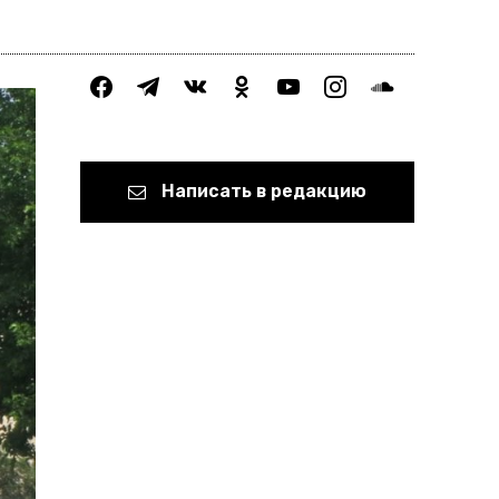
facebook
telegram
vkontakte
odnoklassniki
youtube
instagram
soundcloud
Написать в редакцию