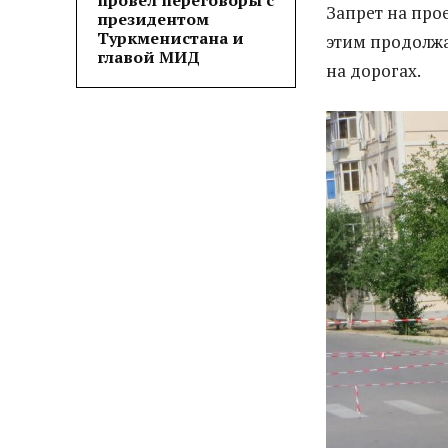
провел переговоры с
Запрет на про
президентом
Туркменистана и
этим продолж
главой МИД
на дорогах.