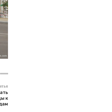
атья
ать
цы к
дам