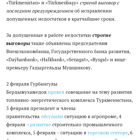
«Türkmenistan» и «Türkmenbaşy»
строгий выговор с
последним предупреждением
об исправлении
допущенных недостатков в кратчайшие сроки.
За допущенные в работе недостатки
строгие
выговоры
также объявлены председателям
Внешэкономбанка, Государственного банка развития,
«Daýhanbank», «Halkbank», «Senagat», «Rysgal» и вице-
премьеру Гадыргельды Мушшикову.
2 февраля Гурбангулы
Бердымухамедов
провел
совещание на тему развития
топливно-энергетического комплекса Туркменистана,
3 февраля президент и члены
правительства
обсудили
ситуацию в агропроме, 4
февраля –
развитие
строительно-промышленного
комплекса, 5 февраля – ситуацию в
торговом секторе
, 6