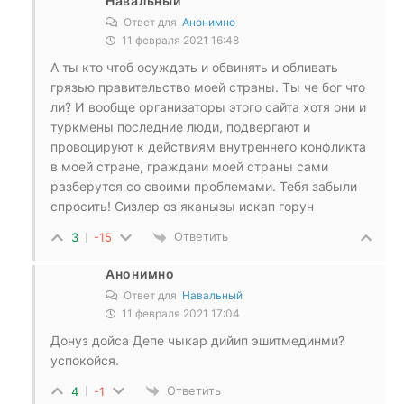
Навальный
Ответ для
Анонимно
11 февраля 2021 16:48
А ты кто чтоб осуждать и обвинять и обливать
грязью правительство моей страны. Ты че бог что
ли? И вообще организаторы этого сайта хотя они и
туркмены последние люди, подвергают и
провоцируют к действиям внутреннего конфликта
в моей стране, граждани моей страны сами
разберутся со своими проблемами. Тебя забыли
спросить! Сизлер оз яканызы искап горун
Ответить
3
-15
Анонимно
Ответ для
Навальный
11 февраля 2021 17:04
Донуз дойса Депе чыкар дийип эшитмединми?
успокойся.
Ответить
4
-1