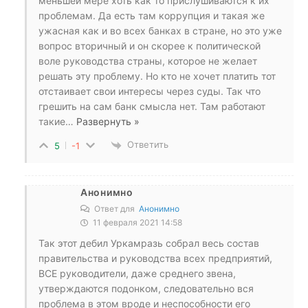
меньшей мере хоть как то прислушиваются к их
проблемам. Да есть там коррупция и такая же
ужасная как и во всех банках в стране, но это уже
вопрос вторичный и он скорее к политической
воле руководства страны, которое не желает
решать эту проблему. Но кто не хочет платить тот
отстаивает свои интересы через суды. Так что
грешить на сам банк смысла нет. Там работают
такие
…
Развернуть »
Ответить
5
-1
Анонимно
Ответ для
Анонимно
11 февраля 2021 14:58
Так этот дебил Уркамразь собрал весь состав
правительства и руководства всех предприятий,
ВСЕ руководители, даже среднего звена,
утверждаются подонком, следовательно вся
проблема в этом вроде и неспособности его