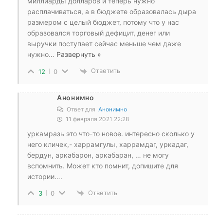
миллиарды долларов и теперь нужно
расплачиваться, а в бюджете образовалась дыра
размером с целый бюджет, потому что у нас
образовался торговый дефицит, денег или
выручки поступает сейчас меньше чем даже
нужно
…
Развернуть »
Ответить
12
0
Анонимно
Ответ для
Анонимно
11 февраля 2021 22:28
уркамразь это что-то новое. интересно сколько у
него кличек,- харрамгулы, харрамдаг, уркадаг,
бердун, аркабарон, аркабаран, … не могу
вспомнить. Может кто помнит, допишите для
истории….
Ответить
3
0