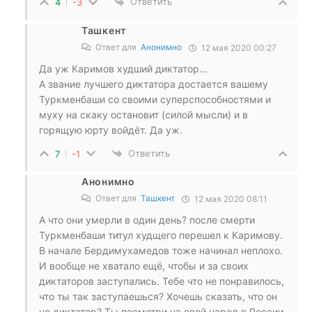
Ответить
4
-3
Ташкент
Ответ для
Анонимно
12 мая 2020 00:27
Да уж Каримов худший диктатор…
А звание лучшего диктатора достается вашему
Туркменбаши со своими суперспособностями и
муху на скаку остановит (силой мысли) и в
горящую юрту войдёт. Да уж.
Ответить
7
-1
Анонимно
Ответ для
Ташкент
12 мая 2020 08:11
А что они умерли в один день? после смерти
Туркменбаши титул худщего перешел к Каримову.
В начале Бердимухамедов тоже начинал неплохо.
И вообще не хватало ещё, чтобы и за своих
диктаторов заступались. Тебе что не понравилось,
что ты так заступаешься? Хочешь сказать, что он
не диктатор? Ты посмотри на свой народ в России.