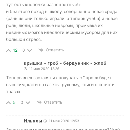
тут есть кнопочки разноцветные!»
и без этого поход в школу, совершенно новая среда
(раньше они только играли, а теперь учеба) и новая
роль, люди, школьные неврозы, промывка их
невинных мозгов идеологическим мусором для них
большой стресс.
Ответить
12
0
крышка - гроб - бердунчик - жлоб
11 мая 2020 12:26
Теперь всех заставят их покупать. «Спрос» будет
высоким, как и на газеты, рухнаму, книги о конях и
травах.
Ответить
5
0
Ильялы
11 мая 2020 12:53
Зачем детям компьютеры когда нет интернета??Хей