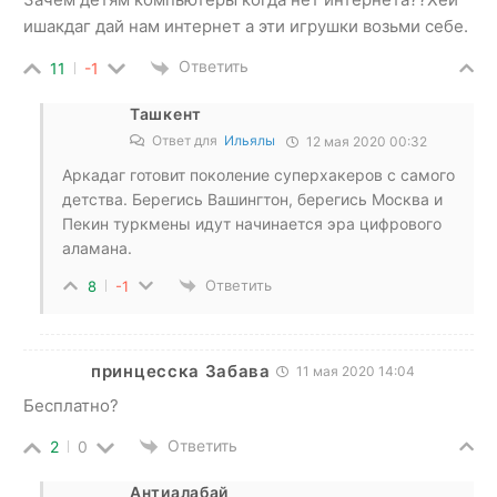
ишакдаг дай нам интернет а эти игрушки возьми себе.
Ответить
11
-1
Ташкент
Ответ для
Ильялы
12 мая 2020 00:32
Аркадаг готовит поколение суперхакеров с самого
детства. Берегись Вашингтон, берегись Москва и
Пекин туркмены идут начинается эра цифрового
аламана.
Ответить
8
-1
принцесска Забава
11 мая 2020 14:04
Бесплатно?
Ответить
2
0
Антиалабай