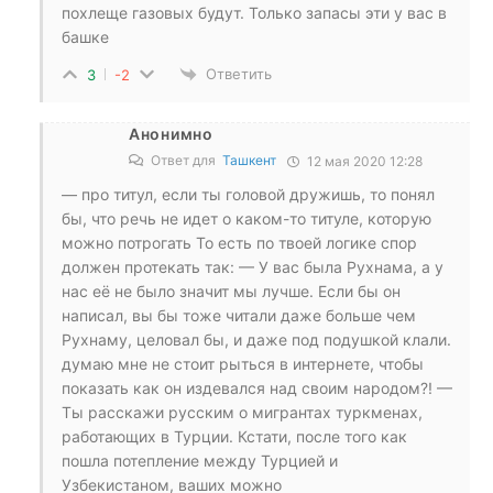
похлеще газовых будут. Только запасы эти у вас в
башке
Ответить
3
-2
Анонимно
Ответ для
Ташкент
12 мая 2020 12:28
— про титул, если ты головой дружишь, то понял
бы, что речь не идет о каком-то титуле, которую
можно потрогать То есть по твоей логике спор
должен протекать так: — У вас была Рухнама, а у
нас её не было значит мы лучше. Если бы он
написал, вы бы тоже читали даже больше чем
Рухнаму, целовал бы, и даже под подушкой клали.
думаю мне не стоит рыться в интернете, чтобы
показать как он издевался над своим народом?! —
Ты расскажи русским о мигрантах туркменах,
работающих в Турции. Кстати, после того как
пошла потепление между Турцией и
Узбекистаном, ваших можно