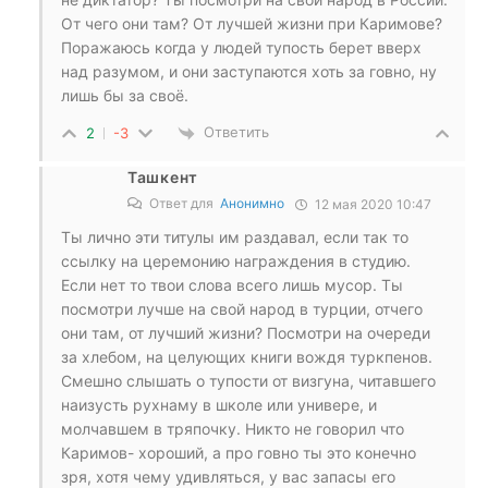
От чего они там? От лучшей жизни при Каримове?
Поражаюсь когда у людей тупость берет вверх
над разумом, и они заступаются хоть за говно, ну
лишь бы за своё.
Ответить
2
-3
Ташкент
Ответ для
Анонимно
12 мая 2020 10:47
Ты лично эти титулы им раздавал, если так то
ссылку на церемонию награждения в студию.
Если нет то твои слова всего лишь мусор. Ты
посмотри лучше на свой народ в турции, отчего
они там, от лучший жизни? Посмотри на очереди
за хлебом, на целующих книги вождя туркпенов.
Смешно слышать о тупости от визгуна, читавшего
наизусть рухнаму в школе или универе, и
молчавшем в тряпочку. Никто не говорил что
Каримов- хороший, а про говно ты это конечно
зря, хотя чему удивляться, у вас запасы его