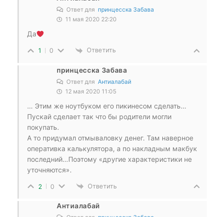
Ответ для
принцесска Забава
11 мая 2020 22:20
Да
Ответить
1
0
принцесска Забава
Ответ для
Антиалабай
12 мая 2020 11:05
… Этим же ноутбуком его пикинесом сделать…
Пускай сделает так что бы родители могли
покупать.
А то придумал отмываловку денег. Там наверное
оперативка калькулятора, а по накладным макбук
последний…Поэтому «другие характеристики не
уточняются».
Ответить
2
0
Антиалабай