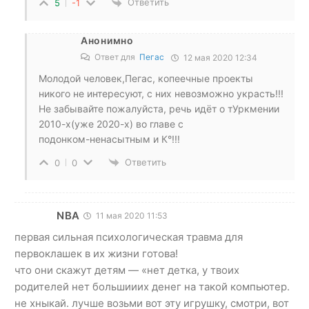
Ответить
5
-1
Анонимно
Ответ для
Пегас
12 мая 2020 12:34
Молодой человек,Пегас, копеечные проекты
никого не интересуют, с них невозможно украсть!!!
Не забывайте пожалуйста, речь идёт о тУркмении
2010-х(уже 2020-х) во главе с
подонком-ненасытным и К°!!!
Ответить
0
0
NBA
11 мая 2020 11:53
первая сильная психологическая травма для
первоклашек в их жизни готова!
что они скажут детям — «нет детка, у твоих
родителей нет большииих денег на такой компьютер.
не хныкай. лучше возьми вот эту игрушку, смотри, вот