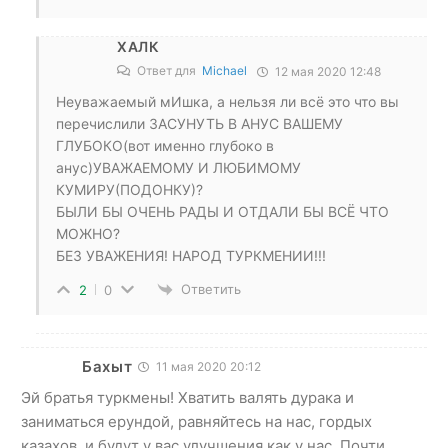
ХАЛК
Ответ для
Michael
12 мая 2020 12:48
Неуважаемый мИшка, а нельзя ли всё это что вы
перечислили ЗАСУНУТЬ В АНУС ВАШЕМУ
ГЛУБОКО(вот именно глубоко в
анус)УВАЖАЕМОМУ И ЛЮБИМОМУ
КУМИРУ(ПОДОНКУ)?
БЫЛИ БЫ ОЧЕНЬ РАДЫ И ОТДАЛИ БЫ ВСЁ ЧТО
МОЖНО?
БЕЗ УВАЖЕНИЯ! НАРОД ТУРКМЕНИИ!!!
Ответить
2
0
Бахыт
11 мая 2020 20:12
Эй братья туркмены! Хватить валять дурака и
заниматься ерундой, равняйтесь на нас, гордых
казахов, и будут у вас улучшения как у нас. Почти.