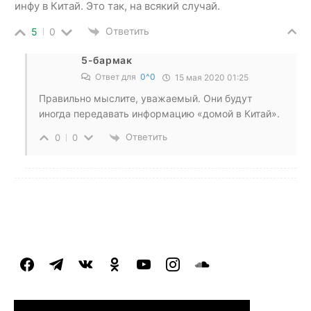
инфу в Китай. Это так, на всякий случай.
Ответить
5
0
5-бармак
Ответ для
0^0
15 мая 2020 01:25
Правильно мыслите, уважаемый. Они будут
иногда передавать информацию «домой в Китай».
Ответить
0
0
facebook
telegram
vkontakte
odnoklassniki
youtube
instagram
soundcloud