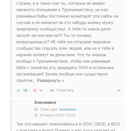
стране, а в таких как ты, которые не имеют
никакого отношение к Туркменистану, но как
ревнивые бабы постоянно мониторят эти сайты на
случай а не написал ли кто нибудь моему мужу
(мировому сообществу). А тебе-то какое дело
просят ли они или нет? Ты-то почему
возмущаешься? НЕ тебя же отправит мировое
сообществе спасать этих людей, или не к тебе в
карман полезут за деньгами. Что ты знаешь
вообще о Туркменистане, чтобы как ревнивая
баба с пеной во рту защищать ООН и остальные
организации? Зачем вообще они существуют
(притом
…
Развернуть »
Ответить
14
-8
Анонимно
Ответ для
Анонимно
23 марта 2020 14:34
Так кто мешает пожаловаться в ООН, ОБСЕ, в ВОЗ
с фактами и фото? Почему у вас духа хватает на