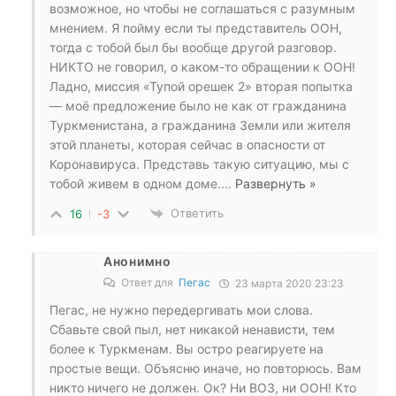
возможное, но чтобы не соглашаться с разумным
мнением. Я пойму если ты представитель ООН,
тогда с тобой был бы вообще другой разговор.
НИКТО не говорил, о каком-то обращении к ООН!
Ладно, миссия «Тупой орешек 2» вторая попытка
— моё предложение было не как от гражданина
Туркменистана, а гражданина Земли или жителя
этой планеты, которая сейчас в опасности от
Коронавируса. Представь такую ситуацию, мы с
тобой живем в одном доме.
…
Развернуть »
Ответить
16
-3
Анонимно
Ответ для
Пегас
23 марта 2020 23:23
Пегас, не нужно передергивать мои слова.
Сбавьте свой пыл, нет никакой ненависти, тем
более к Туркменам. Вы остро реагируете на
простые вещи. Объясню иначе, но повторюсь. Вам
никто ничего не должен. Ок? Ни ВОЗ, ни ООН! Кто