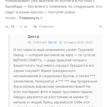
«паникёрами» уже выехали их коллеги в погонах с
Ашхабада — без всякого сомнения, но следующие, кто
сядет в ихние кресла — поступят ровно
точно
…
Развернуть »
Ответить
15
-1
Дестр
Ответ для
Дестр
23 марта 2020 09:07
И эту новость ещё непременно узнает Трудовой
Народ — который выгоняли на чаре — по сути на
ВЕРНУЮ СМЕРТЬ — ради прихотей поганого
фашистского трусливого отродья Уркадага и его
харам тохума!!! Ждите гражданского
неповиновения и социальных бунтов, а также ***
хякимликов, прокуратур и *** *** над продажным
буржуазным воровским чиновничеством!!! На
всех последних фото и видео трусливая падаль
Бердун держится на расстоянии не менее 10
метров от людей, боясь заразиться! Себя этот