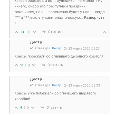
хайван бережёт, а вот Трудящихся не жалеет! Ну
ничего, скоро его преступный праздник
закончится, но он непременно будет у нас — когда
*** и *** всю эту капиталистическую
…
Развернуть
»
Ответить
13
0
Дестр
Ответ для
Дестр
23 марта 2020 09:27
Крысы побежали со сгнившего дырявого корабля!
Ответить
11
0
Дестр
Ответ для
Дестр
23 марта 2020 09:33
Крысы уже побежали со сгнившего дырявого
корабля!
Ответить
6
0