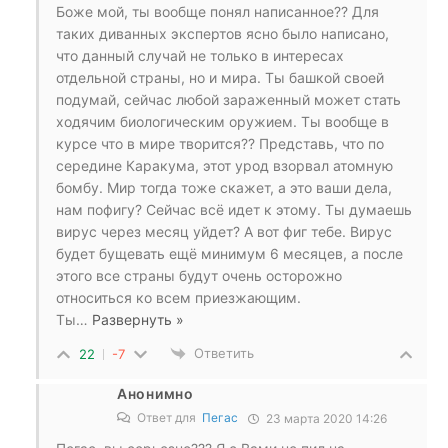
Боже мой, ты вообще понял написанное?? Для
таких диванных экспертов ясно было написано,
что данный случай не только в интересах
отдельной страны, но и мира. Ты башкой своей
подумай, сейчас любой зараженный может стать
ходячим биологическим оружием. Ты вообще в
курсе что в мире творится?? Представь, что по
середине Каракума, этот урод взорвал атомную
бомбу. Мир тогда тоже скажет, а это ваши дела,
нам пофигу? Сейчас всё идет к этому. Ты думаешь
вирус через месяц уйдет? А вот фиг тебе. Вирус
будет бущевать ещё минимум 6 месяцев, а после
этого все страны будут очень осторожно
относиться ко всем приезжающим.
Ты
…
Развернуть »
Ответить
22
-7
Анонимно
Ответ для
Пегас
23 марта 2020 14:26