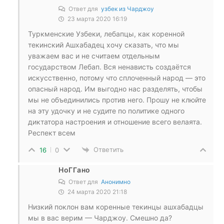
Ответ для
узбек из Чарджоу
23 марта 2020 16:19
Туркменские Узбеки, лебапцы, как коренной
текинский Ашхабадец хочу сказать, что мы
уважаем вас и не считаем отдельным
государством Лебап. Вся ненависть создаётся
искусственно, потому что сплоченный народ — это
опасный народ. Им выгодно нас разделять, чтобы
мы не объединились против него. Прошу не клюйте
на эту удочку и не судите по политике одного
диктатора настроения и отношение всего велаята.
Респект всем
Ответить
16
0
НоГГано
Ответ для
Анонимно
24 марта 2020 21:18
Низкий поклон вам коренные текинцы ашхабадцы
мы в вас верим — Чарджоу. Смешно да?