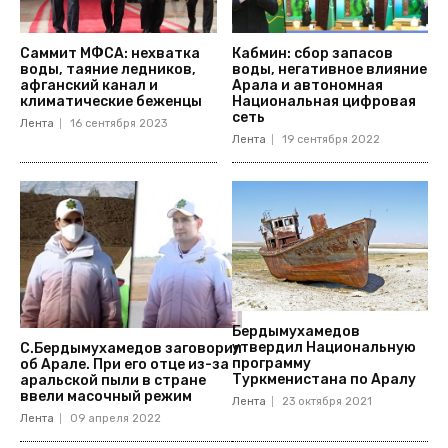
Саммит МФСА: нехватка
Кабмин: сбор запасов
воды, таяние ледников,
воды, негативное влияние
афганский канал и
Арала и автономная
климатические беженцы
Национальная цифровая
сеть
Лента
16 сентября 2023
Лента
19 сентября 2022
Бердымухамедов
утвердил Национальную
С.Бердымухамедов заговорил
программу
об Арале. При его отце из-за
Туркменистана по Аралу
аральской пыли в стране
ввели масочный режим
Лента
23 октября 2021
Лента
09 апреля 2022