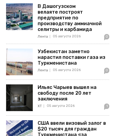
В Дашогузском
велаяте построят
предприятие по
производству аммиачной
селитры и карбамида
05 августа 2026
Лента
0
Узбекистан заметно
нарастил поставки газа из
Туркменистана
05 августа 2026
Лента
0
Ильяс Чарыев вышел на
свободу после 20 лет
заключения
05 августа 2026
ХТ
1
США ввели визовый залог в
$20 тысяч для граждан
Туркменистана «за