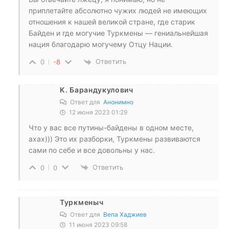
приплетайте абсолютно чужих людей не имеющих
отношения к нашей великой стране, где старик
Байден и где могучие Туркмены — гениальнейшая
нация благодарю могучему Отцу Нации.
Ответить
0
-8
К. Барандукулович
Ответ для
Анонимно
12 июня 2023 01:29
Что у вас все путины-байдены в одном месте,
ахах))) Это их разборки, Туркмены развиваются
сами по себе и все довольны у нас.
Ответить
0
0
Туркменыч
Ответ для
Вепа Хаджиев
11 июня 2023 09:58