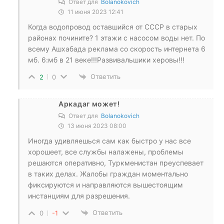
Ответ для
Bolanokovich
11 июня 2023 12:41
Когда водопровод оставшийся от СССР в старых
районах почините? 1 этажи с насосом воды нет. По
всему Ашхабада реклама со скорость интернета 6
мб. 6:мб в 21 веке!!!Развивальшики херовы!!!
Ответить
2
0
Аркадаг может!
Ответ для
Bolanokovich
13 июня 2023 08:00
Иногда удивляешься сам как быстро у нас все
хорошеет, все службы налажены, проблемы
решаются оперативно, Туркменистан преуспевает
в таких делах. Жалобы граждан моментально
фиксируются и направляются вышестоящим
инстанциям для разрешения.
Ответить
0
-1