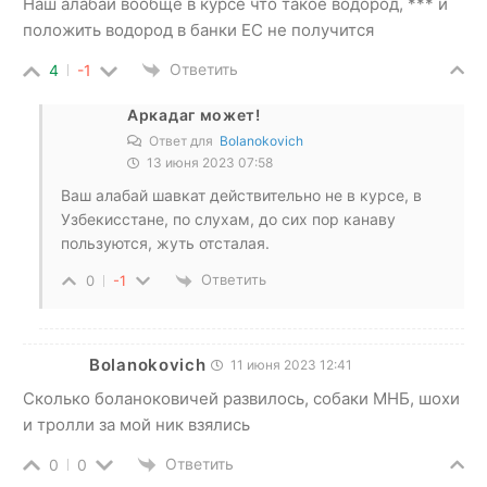
Наш алабай вообще в курсе что такое водород, *** и
положить водород в банки ЕС не получится
Ответить
4
-1
Аркадаг может!
Ответ для
Bolanokovich
13 июня 2023 07:58
Ваш алабай шавкат действительно не в курсе, в
Узбекисстане, по слухам, до сих пор канаву
пользуются, жуть отсталая.
Ответить
0
-1
Bolanokovich
11 июня 2023 12:41
Сколько боланоковичей развилось, собаки МНБ, шохи
и тролли за мой ник взялись
Ответить
0
0