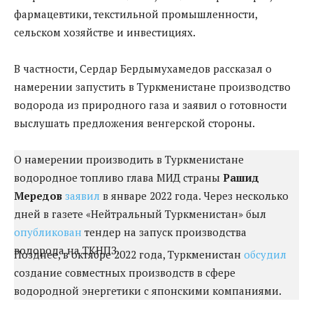
фармацевтики, текстильной промышленности,
сельском хозяйстве и инвестициях.
В частности, Сердар Бердымухамедов рассказал о
намерении запустить в Туркменистане производство
водорода из природного газа и заявил о готовности
выслушать предложения венгерской стороны.
О намерении производить в Туркменистане
водородное топливо глава МИД страны
Рашид
Мередов
заявил
в январе 2022 года. Через несколько
дней в газете «Нейтральный Туркменистан» был
опубликован
тендер на запуск производства
водорода на ТКНПЗ.
Позднее, в октябре 2022 года, Туркменистан
обсудил
создание совместных производств в сфере
водородной энергетики с японскими компаниями.