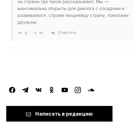
на страны где такое рассказывают. Мы —
максимально открыты для диалога с соседями и
развиваемся, строим мощнейшу страну, помогаем
друзьям.
Ответить
0
-1
facebook
telegram
vkontakte
odnoklassniki
youtube
instagram
soundcloud
Написать в редакцию