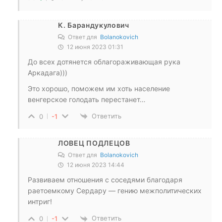
К. Барандукулович
Ответ для
Bolanokovich
12 июня 2023 01:31
До всех дотянется облагораживающая рука
Аркадага)))
Это хорошо, поможем им хоть население
венгерское голодать перестанет…
Ответить
0
-1
ЛОВЕЦ ПОДЛЕЦОВ
Ответ для
Bolanokovich
12 июня 2023 14:44
Развиваем отношения с соседями благодаря
раетоемкому Сердару — гению межполитических
интриг!
Ответить
0
-1