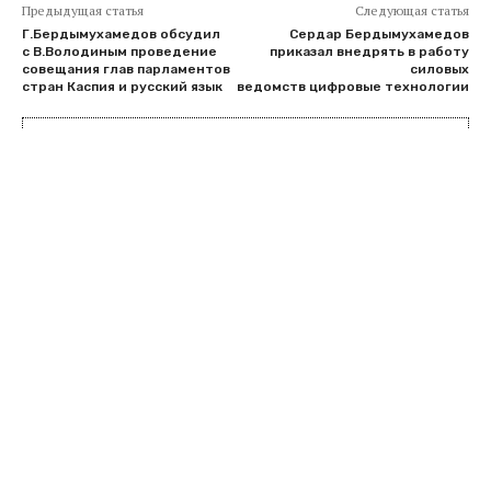
Предыдущая статья
Следующая статья
Г.Бердымухамедов обсудил
Сердар Бердымухамедов
с В.Володиным проведение
приказал внедрять в работу
совещания глав парламентов
силовых
стран Каспия и русский язык
ведомств цифровые технологии