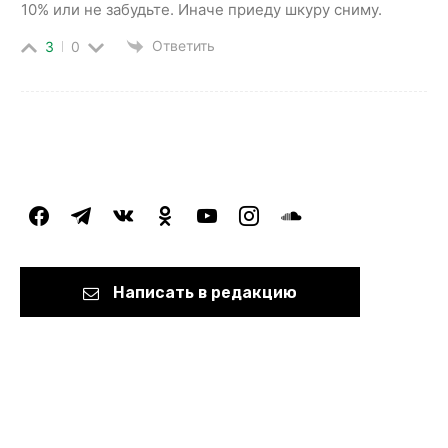
10% или не забудьте. Иначе приеду шкуру сниму.
Ответить
3
0
facebook
telegram
vkontakte
odnoklassniki
youtube
instagram
soundcloud
Написать в редакцию