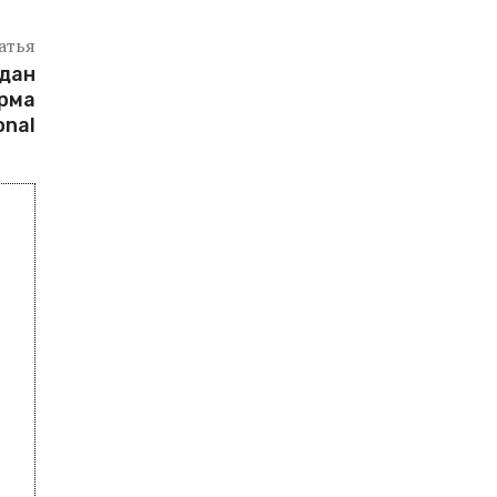
атья
ждан
ирма
onal