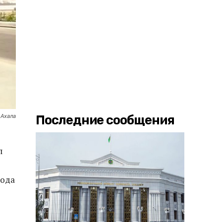
 Ахала
Последние сообщения
л
рода