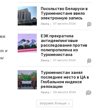
Посольство Беларуси в
Туркменистане ввело
электронную запись
07 августа 2026
Лента
0
ыми
ЕЭК прекратила
антидемпинговые
расследования против
их и
полипропилена из
Туркменистана
ры
07 августа 2026
Лента
1
Туркменистан занял
последнее место в ЦА в
Глобальном индексе
релокации
06 августа 2026
Лента
10
Загрузить больше