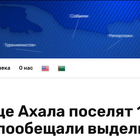
E
T
века
О нас
n
u
це Ахала поселят 
g
r
 пообещали выдел
l
k