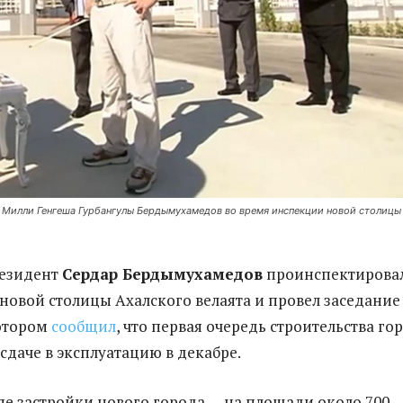
 Милли Генгеша Гурбангулы Бердымухамедов во время инспекции новой столицы
резидент
Сердар Бердымухамедов
проинспектирова
 новой столицы Ахалского велаята и провел заседание
котором
сообщил
, что первая очередь строительства го
 сдаче в эксплуатацию в декабре.
пе застройки нового города — на площади около 700