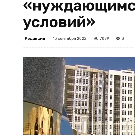
«нуждающимс
условий»
Редакция
7879
8
13 сентября 2022