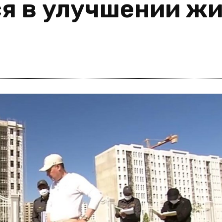
я в улучшении ж
i
m
s
e
h
n
c
e