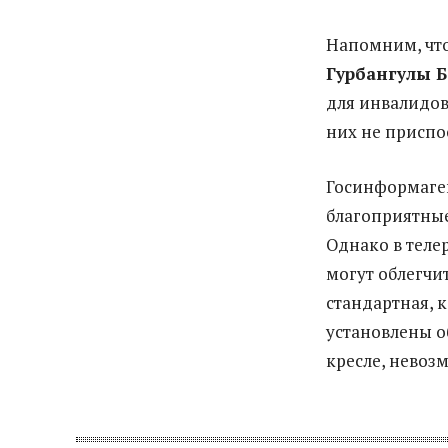
Напомним, что
Гурбангулы 
для инвалидов
них не приспо
Госинформаген
благоприятные
Однако в теле
могут облегчи
стандартная, к
установлены о
кресле, невоз