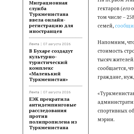
Миграционная
гектаров (
его
о
служба
Туркменистана
том числе – 25
ввела онлайн-
регистрацию для
семей,
сообщи
иностранцев
Напомним, что 
Лента
07 августа 2026
стоимость стро
В Бухаре создадут
культурно-
тысяч жителей
туристический
комплекс
сообщается, ч
«Маленький
граждане, ну
Туркменистан»
«Туркменистан
Лента
07 августа 2026
ЕЭК прекратила
администрати
антидемпинговые
расследования
спортивных об
против
мэрии.
полипропилена из
Туркменистана