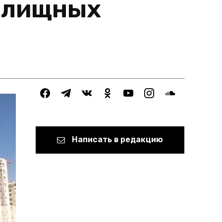
илищных
facebook
telegram
vkontakte
odnoklassniki
youtube
instagram
soundcloud
Написать в редакцию