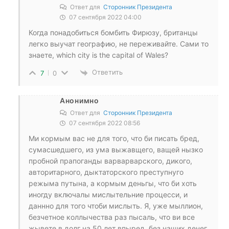
Ответ для
Сторонник Президента
07 сентября 2022 04:00
Когда понадобиться бомбить Фирюзу, британцы
легко выучат географию, не переживайте. Сами то
знаете, which city is the capital of Wales?
Ответить
7
0
Анонимно
Ответ для
Сторонник Президента
07 сентября 2022 08:56
Ми кормым вас не для того, что би писать бред,
сумасшедшего, из ума выжавщего, ващей нызко
пробной прапоганды варварварского, дикого,
авторитарного, дыктаторского преступнуго
режыма путына, а кормым деньгы, что би хоть
иногду включалы мислытельние процесси, и
даннно для того чтоби мислыть. Я, уже мыллион,
безчетное коллычества раз пысаль, что ви все
жывете в долг на 50 лет впыред, без нащих денег,