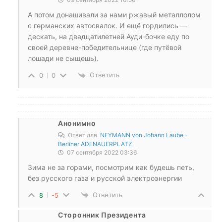
А потом донашивали за нами ржавый металлолом
с германских автосвалок. И ещё гордились —
дескать, на двадцатилетней Ауди-бочке еду по
своей деревне-победительнице (где путёвой
лошади не сыщешь).
Ответить
0
0
Анонимно
Ответ для
NEYMANN von Johann Laube -
Berliner ADENAUERPLATZ
07 сентября 2022 03:36
Зима не за горами, посмотрим как будешь петь,
без русского газа и русской электроэнергии
Ответить
8
-5
Сторонник Президента