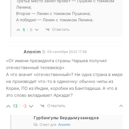
Третье место занял проект — Пушкин с томиком
Ленина;
Второе — Ленин с томиком Пушкина;
А победил — Ленин с томиком Ленина.
Ответить
5
0
Anonim
06 сентября 2022 17:58
«От имени президента страны Чарыев получил
отечественный телевизор»
А что значит «отечественный»? Ни одна страна в мире
не производит что-то в одиночку: обычно чипы из
Кореи, ПО из Индии, коробки из Бангладеша. А что в
это слово вкладывает Аркадаг?
Ответить
13
-2
Гурбангулы Бердымухамедов
Ответ для
Anonim