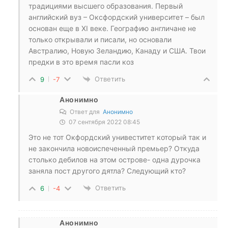
традициями высшего образования. Первый
английский вуз – Оксфордский университет – был
основан еще в XI веке. Географию англичане не
только открывали и писали, но основали
Австралию, Новую Зеландию, Канаду и США. Твои
предки в это время пасли коз
Ответить
9
-7
Анонимно
Ответ для
Анонимно
07 сентября 2022 08:45
Это не тот Окфордский унивеститет который так и
не закончила новоиспеченный премьер? Откуда
столько дебилов на этом острове- одна дурочка
заняла пост другого дятла? Следующий кто?
Ответить
6
-4
Анонимно