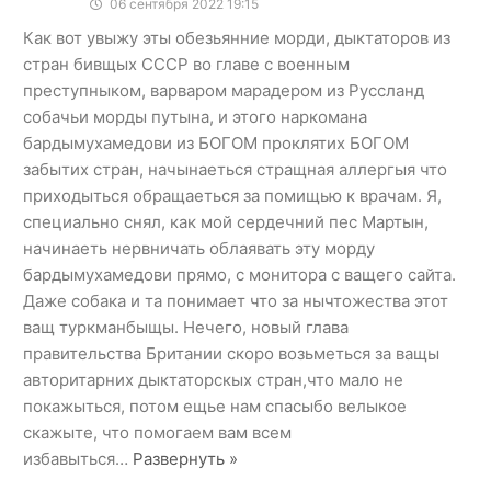
06 сентября 2022 19:15
Как вот увыжу эты обезьянние морди, дыктаторов из
стран бивщых СССР во главе с военным
преступныком, варваром марадером из Руссланд
собачьи морды путына, и этого наркомана
бардымухамедови из БОГОМ проклятих БОГОМ
забытих стран, начынаеться стращная аллергыя что
приходыться обращаеться за помищью к врачам. Я,
специально снял, как мой сердечний пес Мартын,
начинаеть нервничать облаявать эту морду
бардымухамедови прямо, с монитора с ващего сайта.
Даже собака и та понимает что за нычтожества этот
ващ туркманбыщы. Нечего, новый глава
правительства Британии скоро возьметься за ващы
авторитарних дыктаторскых стран,что мало не
покажыться, потом ещье нам спасыбо велыкое
скажыте, что помогаем вам всем
избавыться
…
Развернуть »