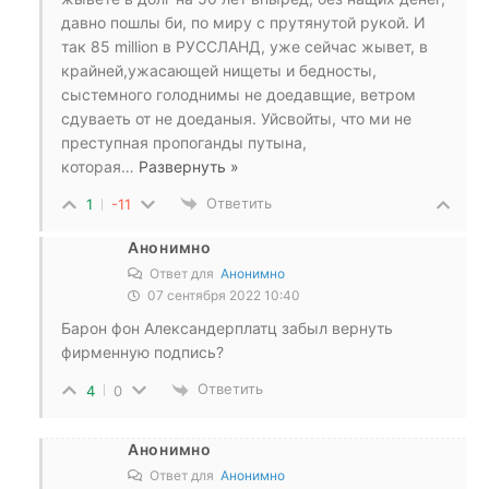
давно пошлы би, по миру с прутянутой рукой. И
так 85 million в РУССЛАНД, уже сейчас жывет, в
крайней,ужасающей нищеты и бедносты,
сыстемного голоднимы не доедавщие, ветром
сдуваеть от не доеданыя. Уйсвойты, что ми не
преступная пропоганды путына,
которая
…
Развернуть »
Ответить
1
-11
Анонимно
Ответ для
Анонимно
07 сентября 2022 10:40
Барон фон Александерплатц забыл вернуть
фирменную подпись?
Ответить
4
0
Анонимно
Ответ для
Анонимно