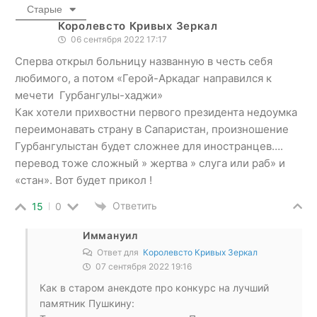
Старые
Королевсто Кривых Зеркал
06 сентября 2022 17:17
Сперва открыл больницу названную в честь себя
любимого, а потом «Герой-Аркадаг направился к
мечети ­ Гурбангулы-хаджи»
Как хотели прихвостни первого президента недоумка
переимонавать страну в Сапаристан, произношение
Гурбангулыстан будет сложнее для иностранцев….
перевод тоже сложный » жертва » слуга или раб» и
«стан». Вот будет прикол !
Ответить
15
0
Иммануил
Ответ для
Королевсто Кривых Зеркал
07 сентября 2022 19:16
Как в старом анекдоте про конкурс на лучший
памятник Пушкину: