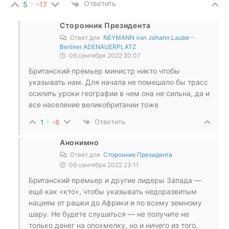
Ответить
5
-17
Сторонник Президента
Ответ для
NEYMANN von Johann Laube -
Berliner ADENAUERPLATZ
06 сентября 2022 20:07
Британский премьер министр никто чтобы
указывать нам. Для начала не помешало бы трасс
осилить уроки географии в чем она не сильна, да и
все население великобритании тоже
Ответить
1
-8
Анонимно
Ответ для
Сторонник Президента
06 сентября 2022 23:11
Британский премьер и другие лидеры Запада —
ещё как «кто», чтобы указывать недоразвитым
нациям от рашки до Африки и по всему земному
шару. Не будете слушаться — не получите не
только денег на опохмелку, но и ничего из того,