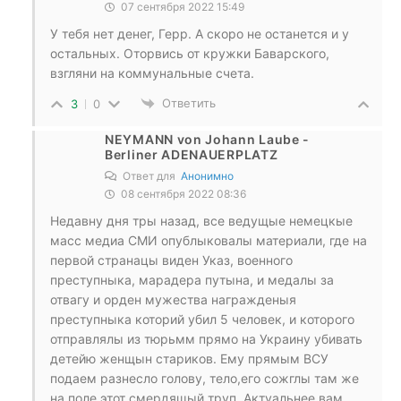
07 сентября 2022 15:49
У тебя нет денег, Герр. А скоро не останется и у
остальных. Оторвись от кружки Баварского,
взгляни на коммунальные счета.
Ответить
3
0
NEYMANN von Johann Laube -
Berliner ADENAUERPLATZ
Ответ для
Анонимно
08 сентября 2022 08:36
Недавну дня тры назад, все ведущые немецкые
масс медиа СМИ опублыковалы материали, где на
первой странацы виден Указ, военного
преступныка, марадера путына, и медалы за
отвагу и орден мужества награжденыя
преступныка которий убил 5 человек, и которого
отправлялы из тюрьмм прямо на Украину убивать
детейю женщын стариков. Ему прямым ВСУ
подаем разнесло голову, тело,его сожглы там же
на поле этот смердящый труп. Актуальнее вам