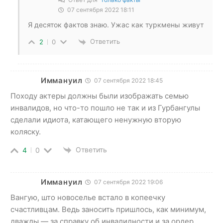
07 сентября 2022 18:11
Я десяток фактов знаю. Ужас как туркмены живут
Ответить
2
0
Иммануил
07 сентября 2022 18:45
Походу актеры должны были изображать семью
инвалидов, но что-то пошло не так и из Гурбангулы
сделали идиота, катающего ненужную вторую
коляску.
Ответить
4
0
Иммануил
07 сентября 2022 19:06
Вангую, што новоселье встало в копеечку
счастливцам. Ведь заносить пришлось, как минимум,
дважды — за справку об инвалидности и за ордер.