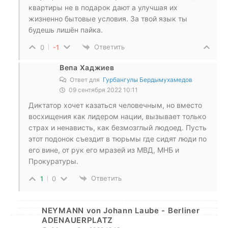
квартиры не в подарок дают а улучшая их
жизненно бытовые условия. За твой язык ты
будешь лишён пайка.
Ответить
0
-1
Вепа Хаджиев
Ответ для
Гурбангулы Бердымухамедов
09 сентября 2022 10:11
Диктатор хочет казаться человечным, но вместо
восхищения как лидером нации, вызывает только
страх и ненависть, как безмозглый людоед. Пусть
этот подонок съездит в тюрьмы где сидят люди по
его вине, от рук его мразей из МВД, МНБ и
Прокуратуры.
Ответить
1
0
NEYMANN von Johann Laube - Berliner
ADENAUERPLATZ