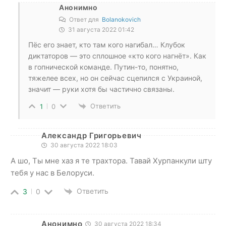
Анонимно
Ответ для
Bolanokovich
31 августа 2022 01:42
Пёс его знает, кто там кого нагибал… Клубок
диктаторов — это сплошное «кто кого нагнёт». Как
в гопнической команде. Путин-то, понятно,
тяжелее всех, но он сейчас сцепился с Украиной,
значит — руки хотя бы частично связаны.
Ответить
1
0
Александр Григорьевич
30 августа 2022 18:03
А шо, Ты мне хаз я те трахтора. Тавай Хурпанкули шту
тебя у нас в Белоруси.
Ответить
3
0
Анонимно
30 августа 2022 18:34