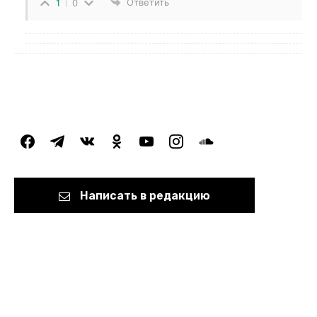
Ответить
1
0
facebook
telegram
vkontakte
odnoklassniki
youtube
instagram
soundcloud
Написать в редакцию