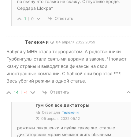
по пьяну что только не скажу. Отпустило вроде.
Сердара Шохрат
Ответить
1
0
Телекечи
04 апреля 2022 20:59
Бабуля у МНБ стала террористом. А родственники
Гурбангулы стали святыми ворами в законе. Чпокают
казну страны и выводят все финансы на свои
иностранные компании. С бабкой они борются ***.
Весь убогий режим в одной статье.
Ответить
14
-1
гум бол все диктаторы
Ответ для
Телекечи
05 апреля 2022 05:12
режимы лукашенки и пуйла такие же. старые
диктаторские мрази мешают жить обычным