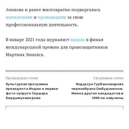
Ачилова и ранее многократно подвергалась
нападениям
и
провокациям
за свою
профессиональную деятельность.
В январе 2021 года журналист
вышла
в финал
международной премии для правозащитников
Мартина Энналса.
Предыдущая статья
Следующая статья
Культурная программа
Яздурсун Гурбанназарова
президента Индии и первое
переизбрана Омбудсменом.
фото супруги Сердара
Имена других кандидатов в
Бердымухамедова
СМИ не озвучены