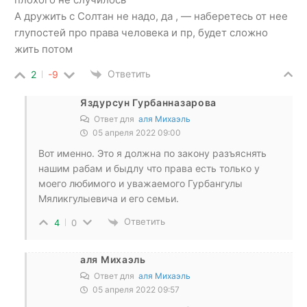
А дружить с Солтан не надо, да , — наберетесь от нее
глупостей про права человека и пр, будет сложно
жить потом
Ответить
2
-9
Яздурсун Гурбанназарова
Ответ для
аля Михаэль
05 апреля 2022 09:00
Вот именно. Это я должна по закону разъяснять
нашим рабам и быдлу что права есть только у
моего любимого и уважаемого Гурбангулы
Мяликгулыевича и его семьи.
Ответить
4
0
аля Михаэль
Ответ для
аля Михаэль
05 апреля 2022 09:57