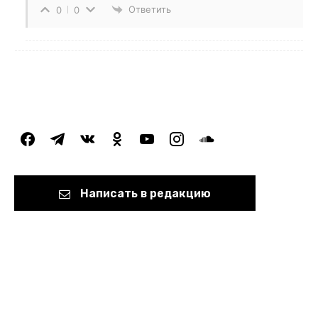
Ответить
0
0
facebook
telegram
vkontakte
odnoklassniki
youtube
instagram
soundcloud
Написать в редакцию