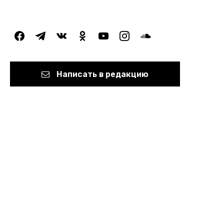
facebook
telegram
vkontakte
odnoklassniki
youtube
instagram
soundcloud
Написать в редакцию