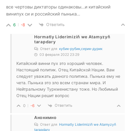
все чертовы диктаторы одинаковы…и китайский
винипух си и российский пынька…
Ответить
6
-8
Hormatly Liderimiziň we Atamyzyň
tarapdary
Ответ для
кубик-рубик,серик-дурик
03 февраля 2022 23:29
Китайский винни пух это хороший человек.
Настоящий политик. Отец Китайской Нации. Вам
следует уважать данного политика. Пынька ему не
чета. Пынька это зло всем странам мира. И
Нейтральному Туркменистану тоже. Но Любимый
Отец Нации решит вопрос
Ответить
0
-6
Анонимно
Ответ для
Hormatly Liderimiziň we Atamyzyň
tarapdary