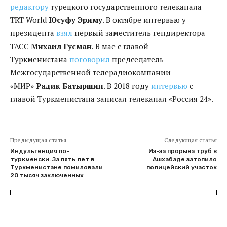
редактору
турецкого государственного телеканала
TRT World
Юсуфу Эриму
. В октябре интервью у
президента
взял
первый заместитель гендиректора
ТАСС
Михаил Гусман
. В мае с главой
Туркменистана
поговорил
председатель
Межгосударственной телерадиокомпании
«МИР»
Радик Батыршин
. В 2018 году
интервью
с
главой Туркменистана записал телеканал «Россия 24».
Предыдущая статья
Следующая статья
Индульгенция по-
Из-за прорыва труб в
туркменски. За пять лет в
Ашхабаде затопило
Туркменистане помиловали
полицейский участок
20 тысяч заключенных