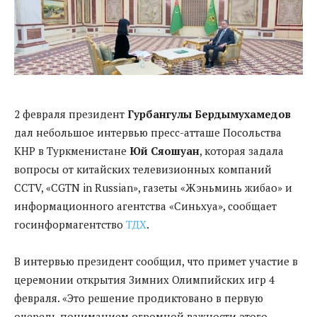
2 февраля президент
Гурбангулы Бердымухамедов
дал небольшое интервью пресс-атташе Посольства
КНР в Туркменистане
Юй Сяошуан
, которая задала
вопросы от китайских телевизионных компаний
CCTV, «CGTN in Russian», газеты «Жэньминь жибао» и
информационного агентства «Синьхуа», сообщает
госинформагентство
ТДХ
.
В интервью президент сообщил, что примет участие в
церемонии открытия Зимних Олимпийских игр 4
февраля. «Это решение продиктовано в первую
очередь пониманием огромной важности этого