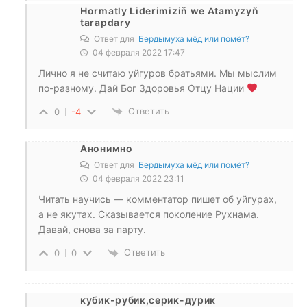
Hormatly Liderimiziň we Atamyzyň
tarapdary
Ответ для
Бердымуха мёд или помёт?
04 февраля 2022 17:47
Лично я не считаю уйгуров братьями. Мы мыслим
по-разному. Дай Бог Здоровья Отцу Нации
Ответить
0
-4
Анонимно
Ответ для
Бердымуха мёд или помёт?
04 февраля 2022 23:11
Читать научись — комментатор пишет об уйгурах,
а не якутах. Сказывается поколение Рухнама.
Давай, снова за парту.
Ответить
0
0
кубик-рубик,серик-дурик