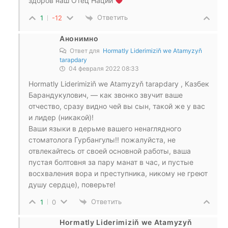
здоров наш Отец Нации
Ответить
1
-12
Анонимно
Ответ для
Hormatly Liderimiziň we Atamyzyň
tarapdary
04 февраля 2022 08:33
Hormatly Liderimiziň we Atamyzyň tarapdary , Казбек
Барандукулович, — как звонко звучит ваше
отчество, сразу видно чей вы сын, такой же у вас
и лидер (никакой)!
Ваши языки в дерьме вашего ненаглядного
стоматолога Гурбангулы!! пожалуйста, не
отвлекайтесь от своей основной работы, ваша
пустая болтовня за пару манат в час, и пустые
восхваления вора и преступника, никому не греют
душу сердце), поверьте!
Ответить
1
0
Hormatly Liderimiziň we Atamyzyň