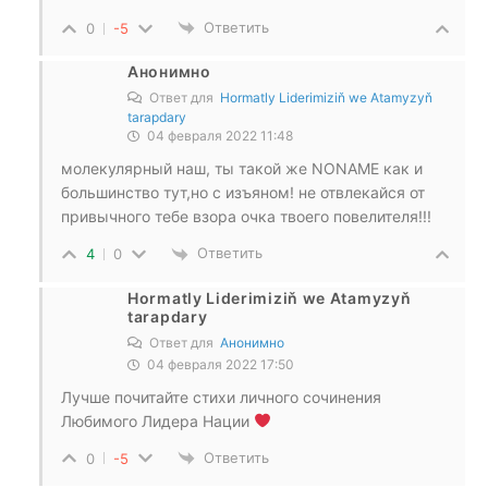
Ответить
0
-5
Анонимно
Ответ для
Hormatly Liderimiziň we Atamyzyň
tarapdary
04 февраля 2022 11:48
молекулярный наш, ты такой же NONAME как и
большинство тут,но с изъяном! не отвлекайся от
привычного тебе взора очка твоего повелителя!!!
Ответить
4
0
Hormatly Liderimiziň we Atamyzyň
tarapdary
Ответ для
Анонимно
04 февраля 2022 17:50
Лучше почитайте стихи личного сочинения
Любимого Лидера Нации
Ответить
0
-5