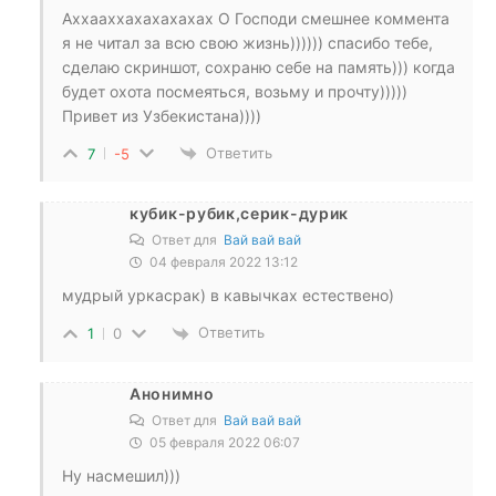
Аххааххахахахахах О Господи смешнее коммента
я не читал за всю свою жизнь)))))) спасибо тебе,
сделаю скриншот, сохраню себе на память))) когда
будет охота посмеяться, возьму и прочту)))))
Привет из Узбекистана))))
Ответить
7
-5
кубик-рубик,серик-дурик
Ответ для
Вай вай вай
04 февраля 2022 13:12
мудрый уркасрак) в кавычках естествено)
Ответить
1
0
Анонимно
Ответ для
Вай вай вай
05 февраля 2022 06:07
Ну насмешил)))