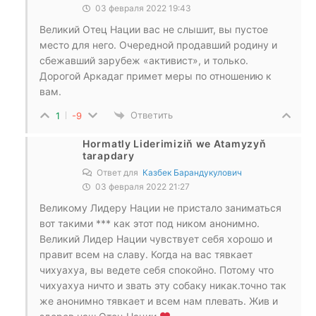
03 февраля 2022 19:43
Великий Отец Нации вас не слышит, вы пустое
место для него. Очередной продавший родину и
сбежавший зарубеж «активист», и только.
Дорогой Аркадаг примет меры по отношению к
вам.
Ответить
1
-9
Hormatly Liderimiziň we Atamyzyň
tarapdary
Ответ для
Казбек Барандукулович
03 февраля 2022 21:27
Великому Лидеру Нации не пристало заниматься
вот такими *** как этот под ником анонимно.
Великий Лидер Нации чувствует себя хорошо и
правит всем на славу. Когда на вас тявкает
чихуахуа, вы ведете себя спокойно. Потому что
чихуахуа ничто и звать эту собаку никак.точно так
же анонимно тявкает и всем нам плевать. Жив и