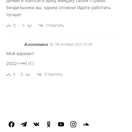
днями и наносите вред имиджу своей страны.
Бездельники вы, одним словом! Идите работать
лучше!
Ответить
0
-1
Анонимно
18 октября 2021 21:50
Мой вариант:
2022===>( )( )
Ответить
1
0
facebook
telegram
vkontakte
odnoklassniki
youtube
instagram
soundcloud