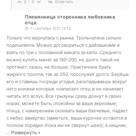
Ответить
0
0
Племянница сторонника любовника
отца
11 сентября 2021 14:12
Только что вернулась с рынка. Трольчатина сильно
подешевела. Можно договориться с дайзашками и
взять по три с половиной маната за кило. Среднего
можно купить манат за 180-200, но долго такой не
протянет, сезон, не больше. Практичнее брать
жирного тролля, так за 350, прослужит долго. Берёшь
его и ставишь посреди угодья, раскладываешь вокруг
него книжки которые «написал» отец и он начинает
читать это вслух. Все грызуны сразу дохнут в своих
норах, можете быть спокойны за ваши зерновые;
птица, с намерением склевать ваши бахчевые, падает
с небес замертво (заметьте, ваши курочки остаются в
полном порядке (пока им не свернут шеи)); а хищник,
…
Развернуть »