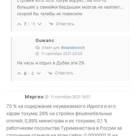
стройки 45% 50% тохум ворует…на что-то
большее у семейки бердышек мозгов не хватает…
скорей бы талибы их повесили
Ответить
7
-1
Guwanc
Ответ для
Bolanokovich
11 сентября 2021 23:06
На часы и отдых в Дубае эти 2%
Ответить
6
0
Мерген
11 сентября 2021 19:51
70 % на содержание неуважаемого Идиота и его
харам тохума; 29% на стройки фешенебельных
отелей; 0,99% министрам и их тохумам; 0,1 %
работникам посольства Туркменистана в России за
строчение отзывов на этом сайте; 0,0000001 % на