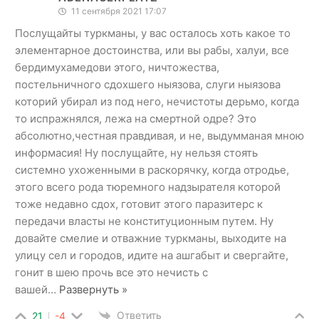
11 сентября 2021 17:07
Послущайты туркманы, у вас осталось хоть какое то
элементарное достоинства, или вы рабы, халуи, все
бердимухамедови этого, ничтожества,
постельничного сдохшего ныязова, слуги ныязова
которий убирал из под него, нечистоты дерьмо, когда
то испражнялся, лежа на смертной одре? Это
абсолютно,честная правдивая, и не, выдумманая мною
информасия! Ну послущайте, ну нельзя стоять
системно ухоженными в раскорячку, когда отродье,
этого всего рода тюремного надзырателя которой
тоже недавно сдох, готовит этого паразитерс к
передачи власты не конституционным путем. Ну
довайте смелие и отважние туркманы, выходите на
улицу сел и городов, идите на ашгабыт и свергайте,
гонит в шею прочь все это нечисть с
вашей
…
Развернуть »
Ответить
21
-4