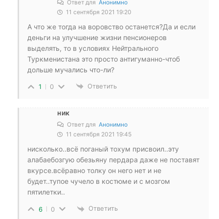
Ответ для
Анонимно
11 сентября 2021 19:20
А что же тогда на воровство останется?Да и если
деньги на улучшение жизни пенсионеров
выделять, то в условиях Нейтрального
Туркменистана это просто антигуманно-чтоб
дольше мучались что-ли?
Ответить
1
0
ник
Ответ для
Анонимно
11 сентября 2021 19:45
нисколько..всё поганый тохум присвоил..эту
алабаебозгую обезьяну пердара даже не поставят
вкурсе.всёравно толку он него нет и не
будет..тупое чучело в костюме и с мозгом
пятилетки..
Ответить
6
0