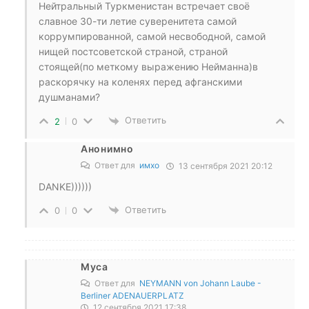
Нейтральный Туркменистан встречает своё
славное 30-ти летие суверенитета самой
коррумпированной, самой несвободной, самой
нищей постсоветской страной, страной
стоящей(по меткому выражению Нейманна)в
раскорячку на коленях перед афганскими
душманами?
Ответить
2
0
Анонимно
Ответ для
имхо
13 сентября 2021 20:12
DANKE))))))
Ответить
0
0
Муса
Ответ для
NEYMANN von Johann Laube -
Berliner ADENAUERPLATZ
12 сентября 2021 17:38