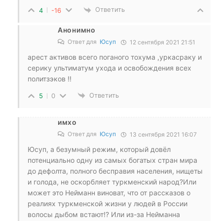
Ответить
4
-16
Анонимно
Ответ для
Юсуп
12 сентября 2021 21:51
арест активов всего поганого тохума ,уркасраку и
серику ультиматум ухода и освобождения всех
политзэков !!
Ответить
5
0
имхо
Ответ для
Юсуп
13 сентября 2021 16:07
Юсуп, а безумный режим, который довёл
потенциально одну из самых богатых стран мира
до дефолта, полного бесправия населения, нищеты
и голода, не оскорбляет туркменский народ?Или
может это Нейманн виноват, что от рассказов о
реалиях туркменской жизни у людей в России
волосы дыбом встают!? Или из-за Нейманна