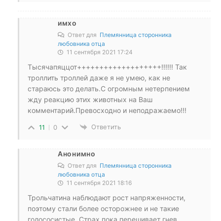
имхо
Ответ для
Племянница сторонника
любовника отца
11 сентября 2021 17:24
Тысячапяццот+++++++++++++++++++!!!!!! Так
троллить троллей даже я не умею, как не
стараюсь это делать.С огромным нетерпением
жду реакцию этих животных на Ваш
комментарий.Превосходно и неподражаемо!!!
Ответить
11
0
Анонимно
Ответ для
Племянница сторонника
любовника отца
11 сентября 2021 18:16
Трольчатина наблюдают рост напряженности,
поэтому стали более осторожнее и не такие
голососистые. Страх пока перешивает гнев.