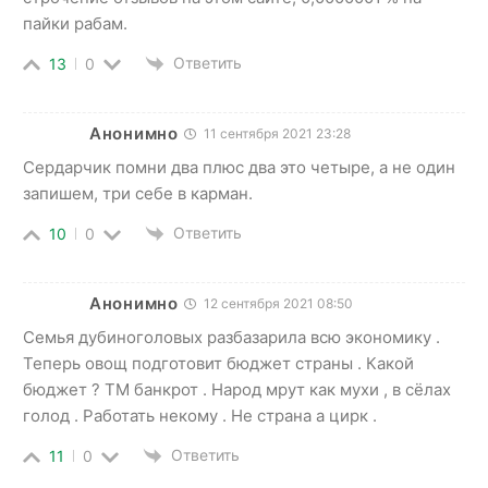
пайки рабам.
Ответить
13
0
Анонимно
11 сентября 2021 23:28
Сердарчик помни два плюс два это четыре, а не один
запишем, три себе в карман.
Ответить
10
0
Анонимно
12 сентября 2021 08:50
Семья дубиноголовых разбазарила всю экономику .
Теперь овощ подготовит бюджет страны . Какой
бюджет ? ТМ банкрот . Народ мрут как мухи , в сёлах
голод . Работать некому . Не страна а цирк .
Ответить
11
0