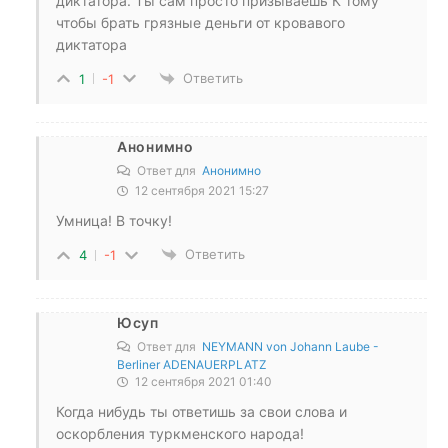
диктатора. Ты сам просто призываешь К тому
чтобы брать грязные деньги от кровавого
диктатора
Ответить
1
-1
Анонимно
Ответ для
Анонимно
12 сентября 2021 15:27
Умница! В точку!
Ответить
4
-1
Юсуп
Ответ для
NEYMANN von Johann Laube -
Berliner ADENAUERPLATZ
12 сентября 2021 01:40
Когда нибудь ты ответишь за свои слова и
оскорбления туркменского народа!