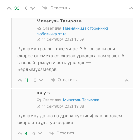
Ответить
33
0
Мивегуль Тагирова
Ответ для
Племянница сторонника
любовника отца
11 сентября 2021 15:59
Рухнаму тролль тоже читает? А грызуны они
скорее от смеха со сказок уркадага помирают. А
главный грызун и есть уркадаг —
Бердымухамедов.
Ответить
11
0
да уж
Ответ для
Мивегуль Тагирова
11 сентября 2021 19:38
рухнамку давно на дрова пустили) как впрочем
скоро и труды уркасрака
Ответить
4
0