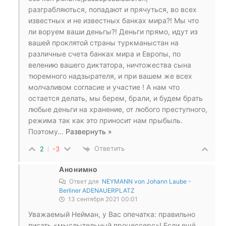
разграбляються, попадают и прячуться, во всех
известных и не известных банках мира?! Мы что
ли воруем ваши деньгы?! Деньги прямо, идут из
вашей проклятой страны туркманыстан на
различные счета банках мира и Европы, по
велению вашего диктатора, ничтожества сына
тюремного надзырателя, и при вашем же всех
молчаливом согласие и участие ! А нам что
остается делать, мы берем, брали, и будем брать
любые деньги на хранение, от любого преступного,
режима так как это приносит нам прыбыль.
Поэтому
…
Развернуть »
Ответить
2
-3
Анонимно
Ответ для
NEYMANN von Johann Laube -
Berliner ADENAUERPLATZ
13 сентября 2021 00:01
Уважаемый Нейман, у Вас опечатка: правильно
писать «мыслытельный процессерс»! Если ещё