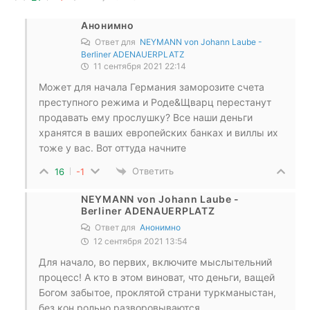
Анонимно
Ответ для
NEYMANN von Johann Laube -
Berliner ADENAUERPLATZ
11 сентября 2021 22:14
Может для начала Германия заморозите счета
преступного режима и Роде&Щварц перестанут
продавать ему прослушку? Все наши деньги
хранятся в ваших европейских банках и виллы их
тоже у вас. Вот оттуда начните
Ответить
16
-1
NEYMANN von Johann Laube -
Berliner ADENAUERPLATZ
Ответ для
Анонимно
12 сентября 2021 13:54
Для начало, во первих, включите мыслытельний
процесс! А кто в этом виноват, что деньги, ващей
Богом забытое, проклятой страни туркманыстан,
без кон рольно,разворовываются,