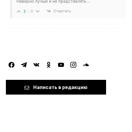
Наверно лучше и не представлять…
Ответить
3
0
facebook
telegram
vkontakte
odnoklassniki
youtube
instagram
soundcloud
Написать в редакцию