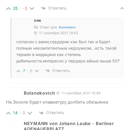
Ответить
25
-3
ник
Ответ для
Анонимно
11 сентября 2021 19:42
согласен с вами,сердарик как был так и будет
полным некомпетентным недоумком…есть такой
термин в медицине как степень
дибильности.интересно у пердара айкью выше 50?
Ответить
7
0
Bolanokovich
11 сентября 2021 15:49
На Экселе будет клавиатуру долбить обезьянка
Ответить
14
0
NEYMANN von Johann Laube - Berliner
ADENAUERPLATZ