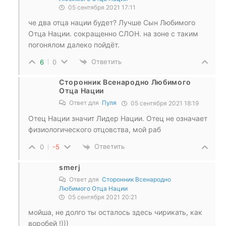
05 сентября 2021 17:11
че два отца нации будет? Лучше Сын Любимого
Отца Нации. сокращенно СЛОН. на зоне с таким
погонялом далеко пойдёт.
Ответить
6
0
Сторонник Всенародно Любимого
Отца Нации
Ответ для
Пуля
05 сентября 2021 18:19
Отец Нации значит Лидер Нации. Отец не означает
физиологического отцовства, мой раб
Ответить
0
-5
smerj
Ответ для
Сторонник Всенародно
Любимого Отца Нации
05 сентября 2021 20:21
мойша, не долго ты осталось здесь чирикать, как
воробей !)))