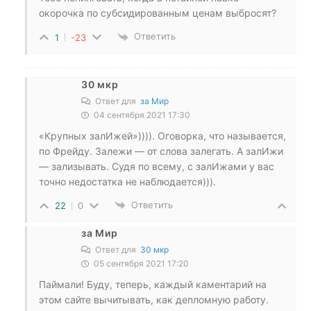
окорочка по субсидированным ценам выбросят?
Ответить
1
-23
30 мкр
Ответ для
за Мир
04 сентября 2021 17:30
«Крупных залИжей»)))). Оговорка, что называется,
по Фрейду. Залежи — от слова залегать. А залИжи
— зализывать. Судя по всему, с залИжами у вас
точно недостатка не наблюдается))).
Ответить
22
0
за Мир
Ответ для
30 мкр
05 сентября 2021 17:20
Паймали! Буду, теперь, каждый каментарий на
этом сайте вычитывать, как депломную работу.