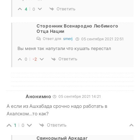
Ответить
4
0
Сторонник Всенародно Любимого
Отца Нации
Ответ для
smerj
05 сентября 2021 22:51
Вы меня так напугали что кушать перестал
Ответить
0
-2
Анонимно
05 сентября 2021 14:21
А если из Ашхабада срочно надо работать в
Ахалском…то как?
Ответить
1
0
Свинорылый Аркадаг