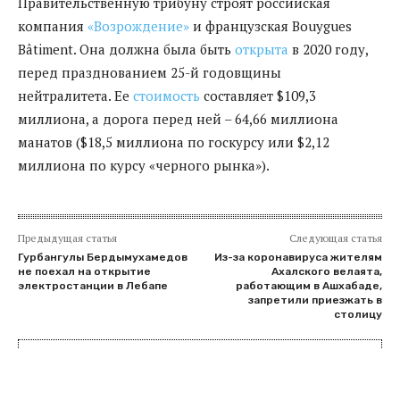
Правительственную трибуну строят российская
компания
«Возрождение»
и французская Bouygues
Bâtiment. Она должна была быть
открыта
в 2020 году,
перед празднованием 25-й годовщины
нейтралитета. Ее
стоимость
составляет $109,3
миллиона, а дорога перед ней – 64,66 миллиона
манатов ($18,5 миллиона по госкурсу или $2,12
миллиона по курсу «черного рынка»).
Предыдущая статья
Следующая статья
Гурбангулы Бердымухамедов
Из-за коронавируса жителям
не поехал на открытие
Ахалского велаята,
электростанции в Лебапе
работающим в Ашхабаде,
запретили приезжать в
столицу