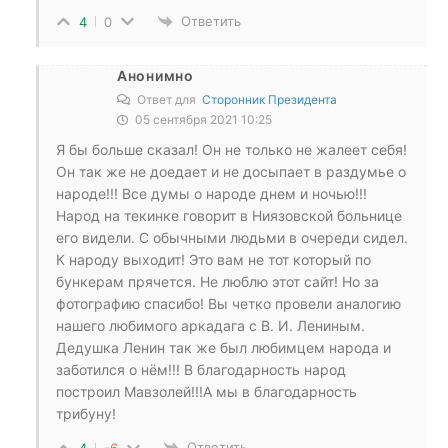
Ответить
4
0
Анонимно
Ответ для
Сторонник Президента
05 сентября 2021 10:25
Я бы больше сказал! Он не только не жалеет себя!
Он так же не доедает и не досыпает в раздумье о
народе!!! Все думы о народе днем и ночью!!!
Народ на текинке говорит в Ниязовской больнице
его видели. С обычными людьми в очереди сидел.
К народу выходит! Это вам не тот который по
бункерам прячется. Не люблю этот сайт! Но за
фотографию спасибо! Вы четко провели аналогию
нашего любимого аркадага с В. И. Лениным.
Дедушка Ленин так же был любимцем народа и
заботился о нём!!! В благодарность народ
построил Мавзолей!!!А мы в благодарность
трибуну!
Ответить