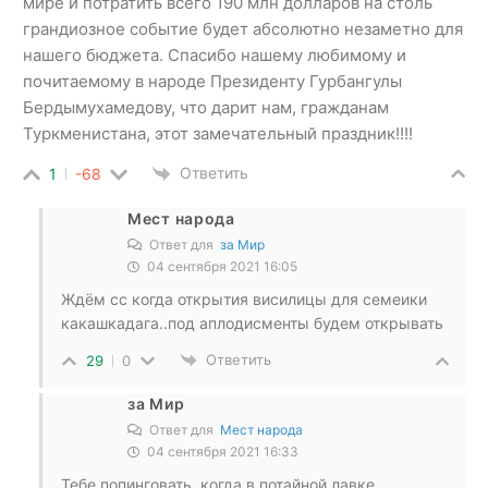
мире и потратить всего 190 млн долларов на столь
грандиозное событие будет абсолютно незаметно для
нашего бюджета. Спасибо нашему любимому и
почитаемому в народе Президенту Гурбангулы
Бердымухамедову, что дарит нам, гражданам
Туркменистана, этот замечательный праздник!!!!
Ответить
1
-68
Мест народа
Ответ для
за Мир
04 сентября 2021 16:05
Ждём сс когда открытия висилицы для семеики
какашкадага..под аплодисменты будем открывать
Ответить
29
0
за Мир
Ответ для
Мест народа
04 сентября 2021 16:33
Тебе попинговать, когда в потайной лавке