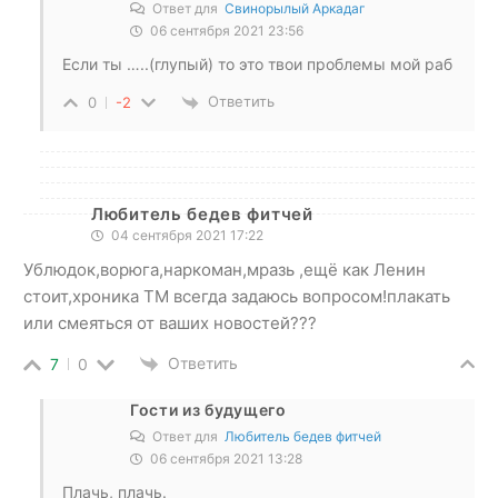
Ответ для
Свинорылый Аркадаг
06 сентября 2021 23:56
Если ты …..(глупый) то это твои проблемы мой раб
Ответить
0
-2
Любитель бедев фитчей
04 сентября 2021 17:22
Ублюдок,ворюга,наркоман,мразь ,ещё как Ленин
стоит,хроника ТМ всегда задаюсь вопросом!плакать
или смеяться от ваших новостей???
Ответить
7
0
Гости из будущего
Ответ для
Любитель бедев фитчей
06 сентября 2021 13:28
Плачь, плачь.