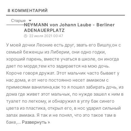
8
КОММЕНТАРИЙ
Старые
NEYMANN von Johann Laube - Berliner
ADENAUERPLATZ
22 июля 2021 00:47
У моей дочки Леоние есть друг, звать его Вишлу,он с
семьей беженцы из Либерии, они одно годки,
хороший парень, вместе учаться в школе, он иногда
дает по морде,тем кто задирается на мою дочь.
Короче говоря дружат. Этот мальчик часто бывает у
нас дома, и от него постоянно несет амиаком с
примесями ванилина,как то я пошел забирать дочь, из
дома где живет этот мальчык, по нужде зашел к ним в
туалет по легкому, и обнаружил в углу бак синего
цвета из пластика, открыл его, в нос ударил сильный
запах амиака. Я так и не понял, что это такое там в
баке,
…
Развернуть »