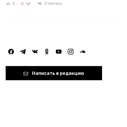
Ответить
1
-5
facebook
telegram
vkontakte
odnoklassniki
youtube
instagram
soundcloud
Написать в редакцию