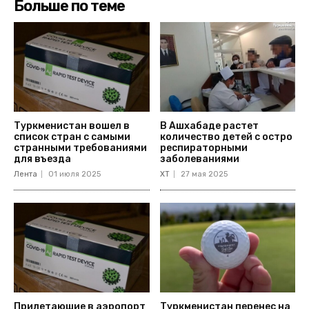
Больше по теме
Туркменистан вошел в
В Ашхабаде растет
список стран с самыми
количество детей с остро
странными требованиями
респираторными
для въезда
заболеваниями
Лента
01 июля 2025
ХТ
27 мая 2025
Прилетающие в аэропорт
Туркменистан перенес на