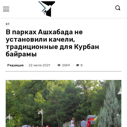
ХТ
В парках Ашхабада не
установили качели,
традиционные для Курбан
байрамы
Редакция
2549
22 июля 2021
8