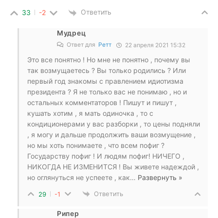
Ответить
33
-2
Мудрец
Ответ для
Ретт
22 апреля 2021 15:32
Это все понятно ! Но мне не понятно , почему вы
так возмущаетесь ? Вы только родились ? Или
первый год знакомы с правлением идиотизма
президента ? Я не только вас не понимаю , но и
остальных комментаторов ! Пишут и пишут ,
кушать хотим , я мать одиночка , то с
кондиционерами у вас разборки , то цены подняли
, я могу и дальше продолжить ваши возмущение ,
но мы хоть понимаете , что всем пофиг ?
Государству пофиг ! И людям пофиг! НИЧЕГО ,
НИКОГДА НЕ ИЗМЕНИТСЯ ! Вы живете надеждой ,
но оглянуться не успеете , как
…
Развернуть »
Ответить
29
-1
Рипер