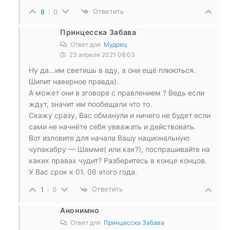
Ответить
8
0
Принцесска Забава
Ответ для
Мудрец
23 апреля 2021 08:03
Ну да…им светишь в аду, а они ещё плюються.
Шипит наверное правда).
А может они в зговоре с правлением ? Ведь если
ждут, значит им пообещали что то.
Скажу сразу, Вас обманули и ничего не будет если
сами не начнёте себя увважать и действовать.
Вот изловите для начала Вашу национальную
чупакабру — Шамме( или как?), поспрашивайте на
каких правах чудит? Разберитесь в конце концов.
У Вас срок к 01. 06 этого года.
Ответить
1
0
Анонимно
Ответ для
Принцесска Забава