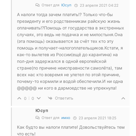
Ответ для
Юсуп
23 апреля 2021 04:22
А налоги тогда зачем платить!? Только что-бы
президенту и его родственникам райскую жизнь
оплачивать!?Помощь от государства в экстренных
случаях, это ведь не подачка и не милостыня.Она
(эта помощь) оказывается за счёт тех кто эту
помощь и получает-налогоплательщиков.Кстати, я
как-то вылетев из России(ещё до карантина) на
пол-дня задержался в одной европейской
стране(по причине неисправности самолёта), там
всех нас кто вовремя не улетел по этой причине,
почему-то кормили и водой обеспечили.И ни одна
@@@@@ ни кого в дармоедстве не упрекнула!
Ответить
0
0
Юсуп
Ответ для
имхо
23 апреля 2021 18:25
Как будто вы налоги платите! Довольствуйтесь тем
что есть!