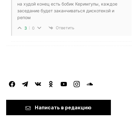
на худой конец есть бобик Керимгулы, каждое
заседание будет заканчиваться дискотекой и
репом
Ответить
3
0
facebook
telegram
vkontakte
odnoklassniki
youtube
instagram
soundcloud
Написать в редакцию