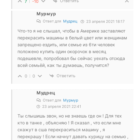
Ответить
7
-10
Мурмур
Ответ для
Мудрец
23 апреля 2021 18:17
Что-то я не слышал, чтобы в Америке заставляют
перекрасить машины в белый цвет или женщинам
запрещено ездить, или семье из 6ти человек
положено купить один окорочок в месяц
подешевле, попробовал бы сейчас уехать отсюда
всей семьёй, как ты думаешь, получится?
Ответить
0
0
Мудрец
Ответ для
Мурмур
23 апреля 2021 22:41
Ты слышишь звон, но не знаешь где он ! Для тех
кто в танке , объясняю ! Я сказал , что если мне
скажут в сша перекраситься машину , я
перекрашу ! Если начнут давать курицу на семью ,