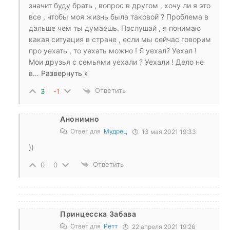
значит буду брать , вопрос в другом , хочу ли я это
все , чтобы моя жизнь была таковой ? Проблема в
дальше чем ты думаешь. Послушай , я понимаю
какая ситуация в стране , если мы сейчас говорим
про уехать , то уехать можно ! Я уехал? Уехал !
Мои друзья с семьями уехали ? Уехали ! Дело не
в
…
Развернуть »
Ответить
3
-1
Анонимно
Ответ для
Мудрец
13 мая 2021 19:33
))
Ответить
0
0
Принцесска Забава
Ответ для
Ретт
22 апреля 2021 19:26