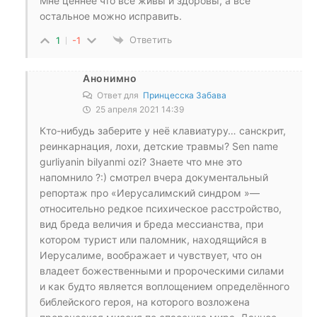
Мне ценнее что все живы и здоровы, а всё
остальное можно исправить.
Ответить
1
-1
Анонимно
Ответ для
Принцесска Забава
25 апреля 2021 14:39
Кто-нибудь заберите у неё клавиатуру… санскрит,
реинкарнация, лохи, детские травмы? Sen name
gurliyanin bilyanmi ozi? Знаете что мне это
напомнило ?:) смотрел вчера документальный
репортаж про «Иерусалимский синдром »—
относительно редкое психическое расстройство,
вид бреда величия и бреда мессианства, при
котором турист или паломник, находящийся в
Иерусалиме, воображает и чувствует, что он
владеет божественными и пророческими силами
и как будто является воплощением определённого
библейского героя, на которого возложена