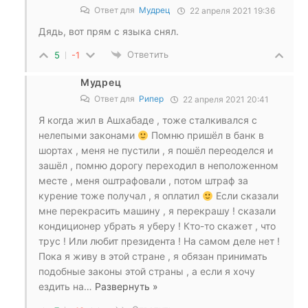
Ответ для
Мудрец
22 апреля 2021 19:36
Дядь, вот прям с языка снял.
Ответить
5
-1
Мудрец
Ответ для
Рипер
22 апреля 2021 20:41
Я когда жил в Ашхабаде , тоже сталкивался с
нелепыми законами
Помню пришёл в банк в
шортах , меня не пустили , я пошёл переоделся и
зашёл , помню дорогу переходил в неположенном
месте , меня оштрафовали , потом штраф за
курение тоже получал , я оплатил
Если сказали
мне перекрасить машину , я перекрашу ! сказали
кондиционер убрать я уберу ! Кто-то скажет , что
трус ! Или любит президента ! На самом деле нет !
Пока я живу в этой стране , я обязан принимать
подобные законы этой страны , а если я хочу
ездить на
…
Развернуть »