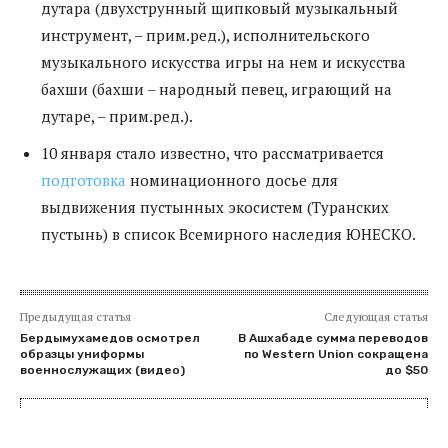
дутара (двухструнный щипковый музыкальный
инструмент, – прим.ред.), исполнительского
музыкального искусства игры на нем и искусства
бахши (бахши – народный певец, играющий на
дутаре, – прим.ред.).
10 января стало известно, что рассматривается
подготовка
номинационного досье для
выдвижения пустынных экосистем (Туранских
пустынь) в список Всемирного наследия ЮНЕСКО.
Предыдущая статья
Следующая статья
Бердымухамедов осмотрел
В Ашхабаде сумма переводов
образцы униформы
по Western Union сокращена
военнослужащих (видео)
до $50