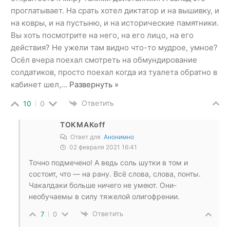
проглатывает. На срать хотел диктатор и на вышивку, и
на ковры, и на пустыню, и на исторические памятники.
Вы хоть посмотрите на него, на его лицо, на его
действия? Не ужели там видно что-то мудрое, умное?
Осёл вчера поехал смотреть на обмундирование
солдатиков, просто поехал когда из туалета обратно в
кабинет шел,
…
Развернуть »
Ответить
10
0
ТОКМАКоff
Ответ для
Анонимно
02 февраля 2021 16:41
Точно подмечено! А ведь соль шутки в том и
состоит, что — на рану. Всё слова, слова, понты.
Чакалдаки больше ничего не умеют. Они-
необучаемы в силу тяжелой олигофрении.
Ответить
7
0