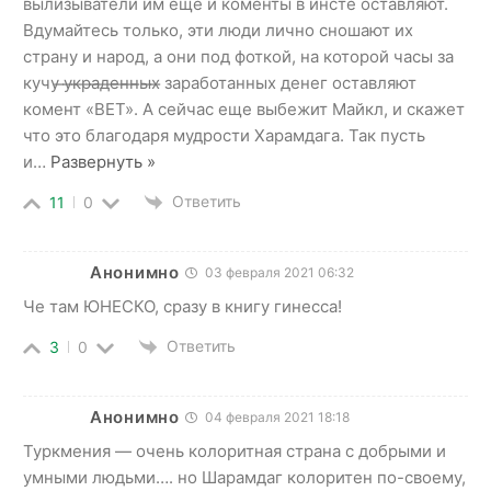
вылизыватели им еще и коменты в инсте оставляют.
Вдумайтесь только, эти люди лично сношают их
страну и народ, а они под фоткой, на которой часы за
кучу ̶у̶к̶р̶а̶д̶е̶н̶н̶ы̶х̶ заработанных денег оставляют
комент «BET». А сейчас еще выбежит Майкл, и скажет
что это благодаря мудрости Харамдага. Так пусть
и
…
Развернуть »
Ответить
11
0
Анонимно
03 февраля 2021 06:32
Че там ЮНЕСКО, сразу в книгу гинесса!
Ответить
3
0
Анонимно
04 февраля 2021 18:18
Туркмения — очень колоритная страна с добрыми и
умными людьми…. но Шарамдаг колоритен по-своему,