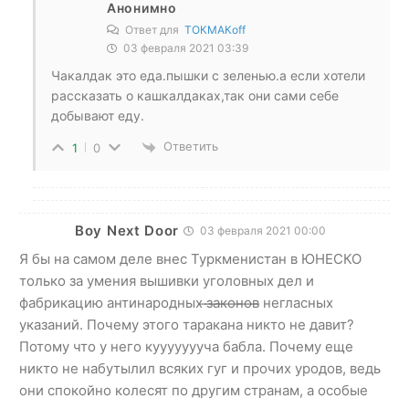
Анонимно
Ответ для
ТОКМАКоff
03 февраля 2021 03:39
Чакалдак это еда.пышки с зеленью.а если хотели
рассказать о кашкалдаках,так они сами себе
добывают еду.
Ответить
1
0
Boy Next Door
03 февраля 2021 00:00
Я бы на самом деле внес Туркменистан в ЮНЕСКО
только за умения вышивки уголовных дел и
фабрикацию антинародных ̶з̶а̶к̶о̶н̶о̶в̶ негласных
указаний. Почему этого таракана никто не давит?
Потому что у него куууууууча бабла. Почему еще
никто не набутылил всяких гуг и прочих уродов, ведь
они спокойно колесят по другим странам, а особые