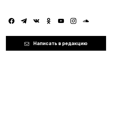
facebook
telegram
vkontakte
odnoklassniki
youtube
instagram
soundcloud
Написать в редакцию