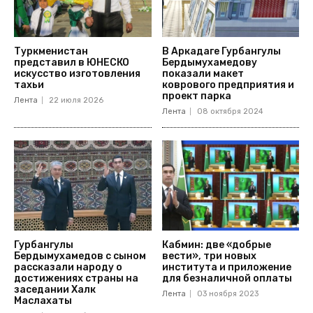
Туркменистан
В Аркадаге Гурбангулы
представил в ЮНЕСКО
Бердымухамедову
искусство изготовления
показали макет
тахьи
коврового предприятия и
проект парка
Лента
22 июля 2026
Лента
08 октября 2024
Гурбангулы
Кабмин: две «добрые
Бердымухамедов с сыном
вести», три новых
рассказали народу о
института и приложение
достижениях страны на
для безналичной оплаты
заседании Халк
Лента
03 ноября 2023
Маслахаты