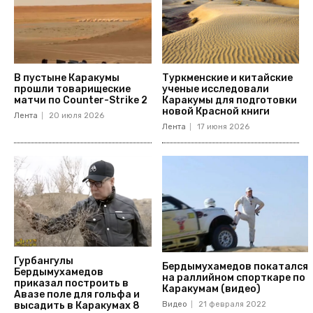
В пустыне Каракумы
Туркменские и китайские
прошли товарищеские
ученые исследовали
матчи по Counter-Strike 2
Каракумы для подготовки
новой Красной книги
Лента
20 июля 2026
Лента
17 июня 2026
Гурбангулы
Бердымухамедов покатался
Бердымухамедов
на раллийном спорткаре по
приказал построить в
Каракумам (видео)
Авазе поле для гольфа и
высадить в Каракумах 8
Видео
21 февраля 2022