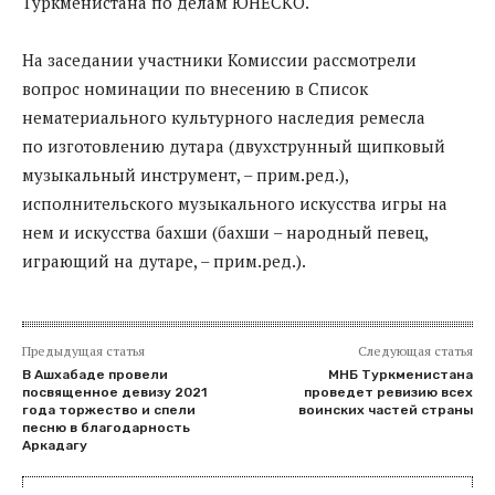
Туркменистана по делам ЮНЕСКО.
На заседании участники Комиссии рассмотрели
вопрос номинации по внесению в Список
нематериального культурного наследия ремесла
по изготовлению дутара (двухструнный щипковый
музыкальный инструмент, – прим.ред.),
исполнительского музыкального искусства игры на
нем и искусства бахши (бахши – народный певец,
играющий на дутаре, – прим.ред.).
Предыдущая статья
Следующая статья
В Ашхабаде провели
МНБ Туркменистана
посвященное девизу 2021
проведет ревизию всех
года торжество и спели
воинских частей страны
песню в благодарность
Аркадагу