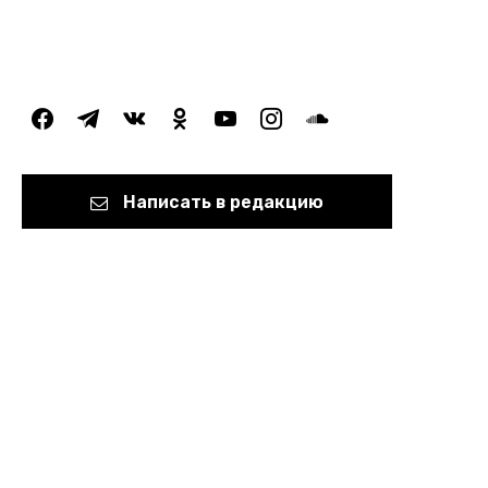
facebook
telegram
vkontakte
odnoklassniki
youtube
instagram
soundcloud
Написать в редакцию