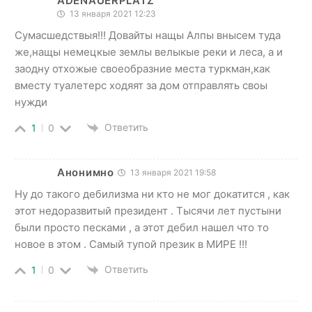
ADENAUERPLATZ
13 января 2021 12:23
Сумасшедствыя!!! Довайты нащы Алпы внысем туда
же,нащы немецкые землы велыкые реки и леса, а и
заодну отхожые своеобразние места туркман,как
вместу туалетерс ходяят за дом отправлять своы
нужди
Ответить
1
0
Анонимно
13 января 2021 19:58
Ну до такого дебилизма ни кто не мог докатится , как
этот недоразвитый президент . Тысячи лет пустыни
были просто песками , а этот дебил нашел что то
новое в этом . Самый тупой презик в МИРЕ !!!
Ответить
1
0