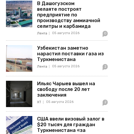
В Дашогузском
велаяте построят
предприятие по
производству аммиачной
селитры и карбамида
05 августа 2026
Лента
0
Узбекистан заметно
нарастил поставки газа из
Туркменистана
05 августа 2026
Лента
2
Ильяс Чарыев вышел на
свободу после 20 лет
заключения
05 августа 2026
ХТ
2
США ввели визовый залог в
$20 тысяч для граждан
Туркменистана «за