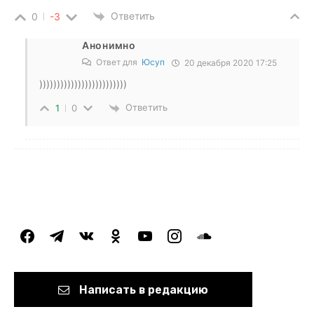
Ответить
0
-3
Анонимно
Ответ для
Юсуп
20 декабря 2020 17:25
)))))))))))))))))))))))))
Ответить
1
0
facebook
telegram
vkontakte
odnoklassniki
youtube
instagram
soundcloud
Написать в редакцию