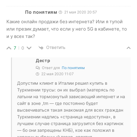
По понятиям
21 мая 2020 20:57
Какие онлайн продажи без интернета? Или я тупой
или презик думает, что если у него 5G в кабинете, то
и у всех так?
Ответить
7
0
Дестр
Ответ для
По понятиям
22 мая 2020 11:07
Допустим клиент в Италии решил купить в
Туркмении трусы: он их выбрал (матерясь по
латыни на тормознутый зависающий интернет и на
сайт в зоне ,tm — где постоянно будет
высвечиваться такая знакомая для всех граждан
Туркмении надпись «страница недоступна», в
лучшем случае страница загрузится без картинок
— бо они запрещены КНБ), кое как положил в
корзину выбранный товар, оплатил