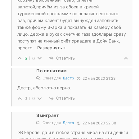
валютой,причём из-за сбоев в кривой
туркменской программе он оплатит несколько
раз, причём клиент будет вынужден заполнить
также форму 3-арка и показать на камеру своё
лицо, держа в руках счётчик газа (доллары сразу
поступят на личный счёт Уркадага в Дойч Банк,
просто
…
Развернуть »
Ответить
5
0
По понятиям
Ответ для
Дестр
22 мая 2020 21:23
Дестр, абсолютно верно.
Ответить
0
0
Эмигрант
Ответ для
Дестр
22 мая 2020 22:38
>В Европе, да и в любой стране мира на эти деньги