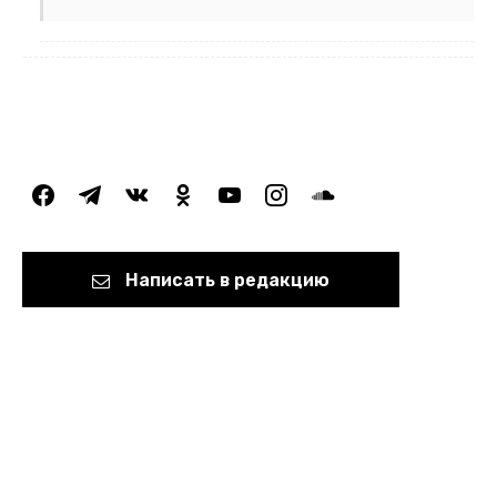
facebook
telegram
vkontakte
odnoklassniki
youtube
instagram
soundcloud
Написать в редакцию