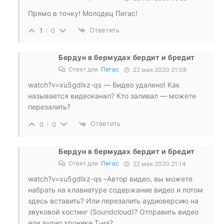
Прямо в точку! Молодец Пегас!
Ответить
1
0
Бердун в бермудах бердит и бредит
Ответ для
Пегас
22 мая 2020 21:08
watch?v=xu5gdlxz-qs — Видео удалено! Как
называется видеоканал? Кто заливал — можете
перезалить?
Ответить
0
0
Бердун в бермудах бердит и бредит
Ответ для
Пегас
22 мая 2020 21:14
watch?v=xu5gdlxz-qs –Автор видео, вы можете
набрать на клавиатуре содержание видео и потом
здесь вставить? Или перезалить аудиоверсию на
звуковой хостинг (Soundcloud)? Отправить видео
или аудио хронике Т-на?