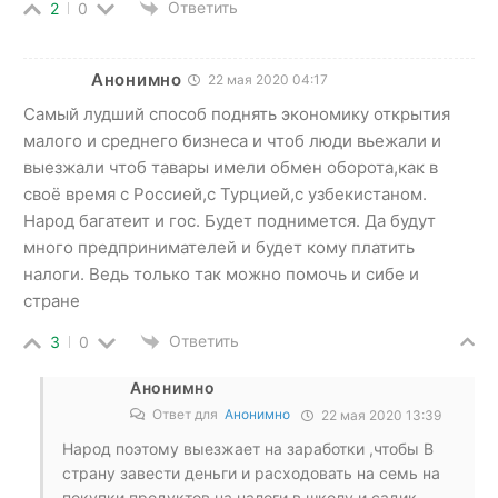
Ответить
2
0
Анонимно
22 мая 2020 04:17
Самый лудший способ поднять экономику открытия
малого и среднего бизнеса и чтоб люди вьежали и
выезжали чтоб тавары имели обмен оборота,как в
своё время с Россией,с Турцией,с узбекистаном.
Народ багатеит и гос. Будет поднимется. Да будут
много предпринимателей и будет кому платить
налоги. Ведь только так можно помочь и сибе и
стране
Ответить
3
0
Анонимно
Ответ для
Анонимно
22 мая 2020 13:39
Народ поэтому выезжает на заработки ,чтобы В
страну завести деньги и расходовать на семь на
покупки продуктов на налоги в школу и садик,