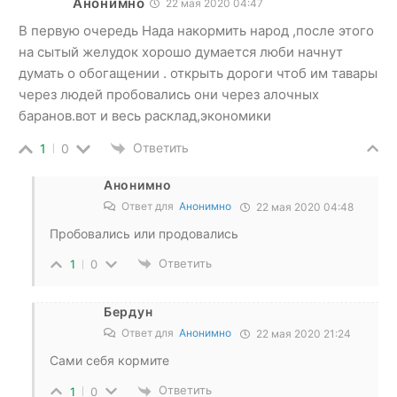
Анонимно
22 мая 2020 04:47
В первую очередь Нада накормить народ ,после этого
на сытый желудок хорошо думается люби начнут
думать о обогащении . открыть дороги чтоб им тавары
через людей пробовались они через алочных
баранов.вот и весь расклад,экономики
Ответить
1
0
Анонимно
Ответ для
Анонимно
22 мая 2020 04:48
Пробовались или продовались
Ответить
1
0
Бердун
Ответ для
Анонимно
22 мая 2020 21:24
Сами себя кормите
Ответить
1
0