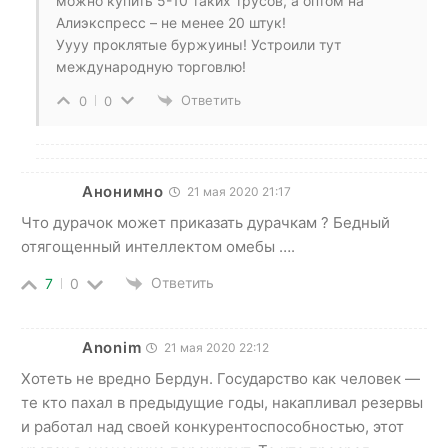
можно купить 5-10 таких трусов, а оптом на
Алиэкспресс – не менее 20 штук!
Уууу проклятые буржуины! Устроили тут
международную торговлю!
Ответить
0
0
Анонимно
21 мая 2020 21:17
Что дурачок может приказать дурачкам ? Бедный
отягощенный интеллектом омебы ….
Ответить
7
0
Anonim
21 мая 2020 22:12
Хотеть не вредно Бердун. Государство как человек —
те кто пахал в предыдущие годы, накапливал резервы
и работал над своей конкурентоспособностью, этот