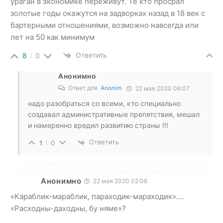
ураган в экономике переживут. Те кто просрал
золотые годы окажутся на задворках назад в 18 век с
бартерными отношениями, возможно навсегда или
лет на 50 как минимум
Ответить
8
0
Анонимно
Ответ для
Anonim
22 мая 2020 06:07
надо разобраться со всеми, кто специально
создавал административные препятствия, мешал
и намеренно вредил развитию страны !!!
Ответить
1
0
Анонимно
22 мая 2020 02:06
«Караблик-мараблик, параходик-мараходик»….
«Расходны-даходны, бу няме»?