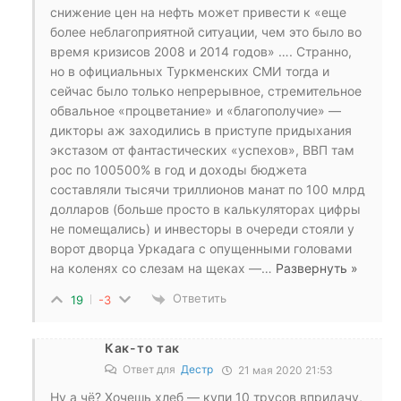
снижение цен на нефть может привести к «еще
более неблагоприятной ситуации, чем это было во
время кризисов 2008 и 2014 годов» …. Странно,
но в официальных Туркменских СМИ тогда и
сейчас было только непрерывное, стремительное
обвальное «процветание» и «благополучие» —
дикторы аж заходились в приступе придыхания
экстазом от фантастических «успехов», ВВП там
рос по 100500% в год и доходы бюджета
составляли тысячи триллионов манат по 100 млрд
долларов (больше просто в калькуляторах цифры
не помещались) и инвесторы в очереди стояли у
ворот дворца Уркадага с опущенными головами
на коленях со слезам на щеках —
…
Развернуть »
Ответить
19
-3
Как-то так
Ответ для
Дестр
21 мая 2020 21:53
Ну а чё? Хочешь хлеб — купи 10 трусов впридачу,