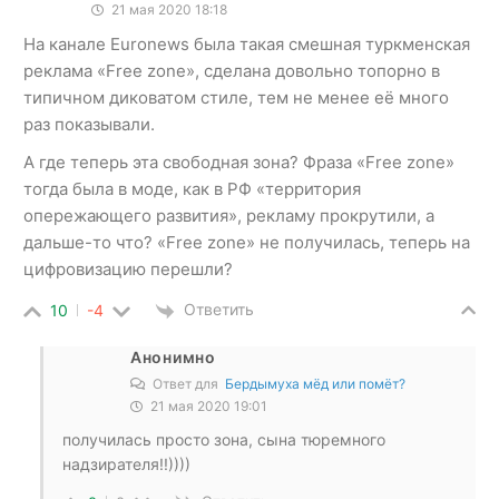
21 мая 2020 18:18
На канале Euronews была такая смешная туркменская
реклама «Free zone», сделана довольно топорно в
типичном диковатом стиле, тем не менее её много
раз показывали.
А где теперь эта свободная зона? Фраза «Free zone»
тогда была в моде, как в РФ «территория
опережающего развития», рекламу прокрутили, а
дальше-то что? «Free zone» не получилась, теперь на
цифровизацию перешли?
Ответить
10
-4
Анонимно
Ответ для
Бердымуха мёд или помёт?
21 мая 2020 19:01
получилась просто зона, сына тюремного
надзирателя!!))))