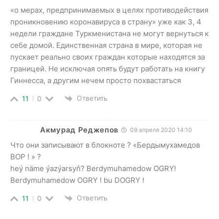
«о мерах, предпринимаемых в целях противодействия
проникновению коронавируса в страну» уже как 3, 4
недели граждане Туркменистана не могут вернуться к
себе домой. Единственная страна в мире, которая не
пускает реально своих граждан которые находятся за
границей. Не исключая опять будут работать на книгу
Гиннесса, а другим нечем просто похвастаться
Ответить
11
0
Акмурад Реджепов
09 апреля 2020 14:10
Что они записывают в блокноте ? «Бердымухамедов
ВОР ! » ?
heý näme ýazýarsyň? Berdymuhamedow OGRY!
Berdymuhamedow OGRY ! bu DOGRY !
Ответить
11
0