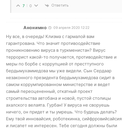
Ответить
7
0
Анонимно
09 апреля 2020 12:22
Ну все, в очередь! Клизма с гармалой вам
гарантрована. Что значит противоодействие
проникновению вируса в туркменистан? Вирус
террорист какой-то получается, противодействие и
меры по борбе с коррупцией от престтупного
бердымухаммедова мы уже видели. Сын Сердаар
незаконного президента бердымухамедова сидит в
самом коррумпированном министерстве и ведет
самый переоцененный, откатный проект
строительства автобана и новой, пустой столицы
ахалского велаята. Гурбан! У вируса не своруешь
ничего, он придет и ты умрешь. Что будешь делать?
Ему твой инновайсия, роботекинка, сийфрровийсайсия
и лисапет не интересен. Тебе сегодня должны были