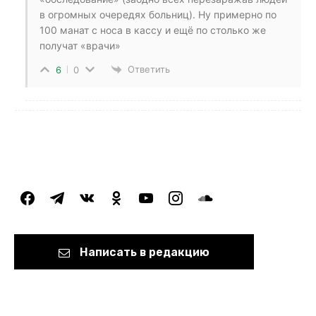
в огромных очередях больниц). Ну примерно по
100 манат с носа в кассу и ещё по столько же
получат «врачи»
Ответить
6
0
facebook
telegram
vkontakte
odnoklassniki
youtube
instagram
soundcloud
Написать в редакцию