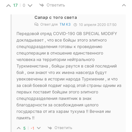
Ответить
17
0
Сапар с того света
Ответ для
ТМ КЗ
10 апреля 2020 07:50
Передовой отряд COVID-190 GB SPECIAL MODIFY
докладывает , что все бойцы этого элитного
спецподразделения готовы к проведению
спецоперации в отношение единственного
человека на территории нейтрального
Туркменистана , бойцы рвутся в свой последний
бой , они знают что их имена навсегда будут
увековечены в истории народа Туркмении , и что
за свой боевой подвиг народ этой страны одним из
первых поставит бойцам этого элитного
спецподразделения памятник в знак
благодарности за освобождения целого
государства от ига харам тухума !! Вечная им
память !!
Ответить
5
-1